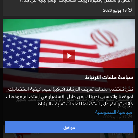
18 يونيو 2026
l
سياسة ملفات الارتباط
19:56
نحن نستخدم ملفات تعريف الارتباط (كوكيز) لفهم كيفية استخدامك
لموقعنا ولتحسين تجربتك. من خلال الاستمرار في استخدام موقعنا ،
واشنطن تضع الكرة في ملعب طهران وتربط أي مكاسب بتغيير
فإنك توافق على استخدامنا لملفات تعريف الارتباط.
سلوكها
سياسية الخصوصية
17 يونيو 2026
l
موافق