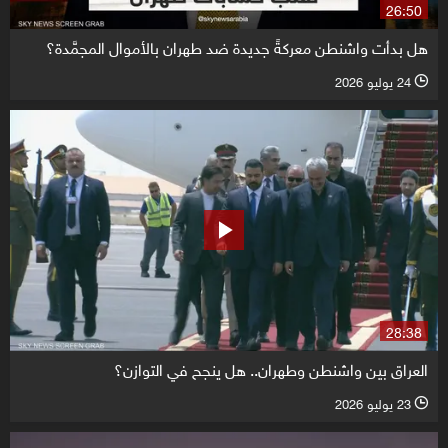
26:50
هل بدأت واشنطن معركةً جديدة ضد طهران بالأموال المجمَّدة؟
24 يوليو 2026
l
28:38
العراق بين واشنطن وطهران.. هل ينجح في التوازن؟
23 يوليو 2026
l