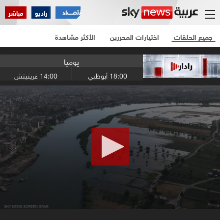
راديو
مباشر
جميع الحلقات
اختيارات المحررين
الأكثر مشاهدة
يوميا
18:00
أبوظبي
14:00
غرينيتش
0
seconds
of
17
minutes,
3
seconds