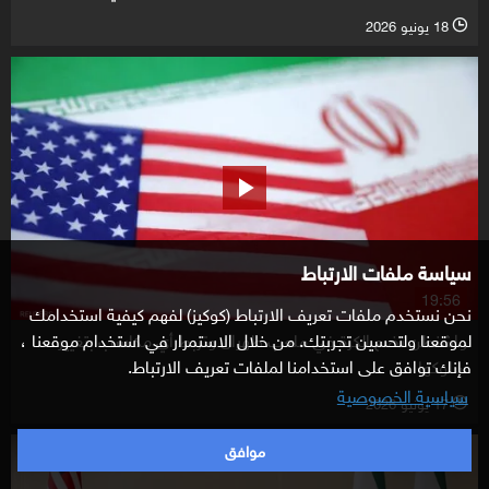
18 يونيو 2026
l
سياسة ملفات الارتباط
19:56
نحن نستخدم ملفات تعريف الارتباط (كوكيز) لفهم كيفية استخدامك
واشنطن تضع الكرة في ملعب طهران وتربط أي مكاسب بتغيير
لموقعنا ولتحسين تجربتك. من خلال الاستمرار في استخدام موقعنا ،
سلوكها
فإنك توافق على استخدامنا لملفات تعريف الارتباط.
سياسية الخصوصية
17 يونيو 2026
l
موافق