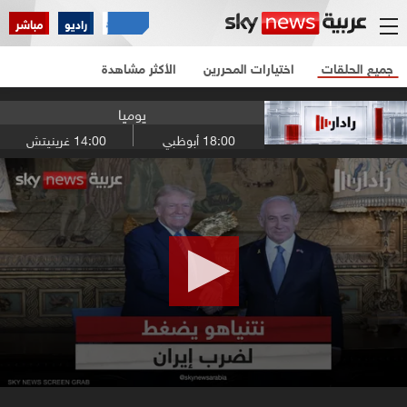
راديو
مباشر
جميع الحلقات
اختيارات المحررين
الأكثر مشاهدة
يوميا
18:00
أبوظبي
14:00
غرينيتش
0
seconds
of
12
minutes,
33
seconds