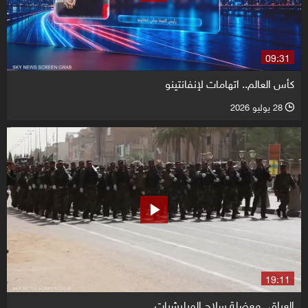
09:31
كأس العالم.. اتهامات لإنفانتينو
28 يوليو 2026
l
19:11
العراق.. معضلة سلاح الميليشيات