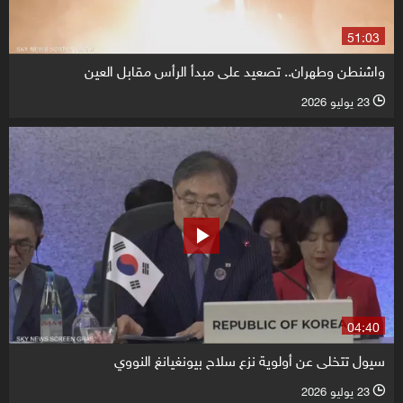
51:03
واشنطن وطهران.. تصعيد على مبدأ الرأس مقابل العين
23 يوليو 2026
l
04:40
سيول تتخلى عن أولوية نزع سلاح بيونغيانغ النووي
23 يوليو 2026
l