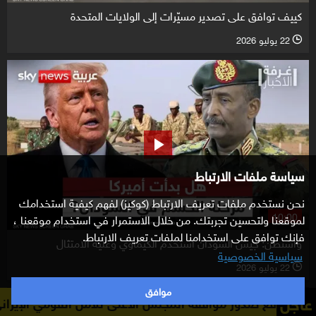
كييف توافق على تصدير مسيّرات إلى الولايات المتحدة
22 يوليو 2026
l
سياسة ملفات الارتباط
نحن نستخدم ملفات تعريف الارتباط (كوكيز) لفهم كيفية استخدامك
10:00
لموقعنا ولتحسين تجربتك. من خلال الاستمرار في استخدام موقعنا ،
فإنك توافق على استخدامنا لملفات تعريف الارتباط.
واشنطن: جيش السودان استخدم الكيماوي وعليه الامتثال
سياسية الخصوصية
22 يوليو 2026
l
موافق
عاجل
لى للأمن القومي الإيراني على الاتفاق قريباً
أكسيوس عن م