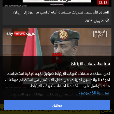
13:13
الشرق الأوسط.. تحديات مستمرة أمام ترامب من غزة إلى إيران
21 يوليو 2026
l
سياسة ملفات الارتباط
نحن نستخدم ملفات تعريف الارتباط (كوكيز) لفهم كيفية استخدامك
لموقعنا ولتحسين تجربتك. من خلال الاستمرار في استخدام موقعنا ،
08:52
فإنك توافق على استخدامنا لملفات تعريف الارتباط.
سياسية الخصوصية
اتهامات جديدة للجيش السوداني بارتكاب انتهاكات بحق المدنيين
20 يوليو 2026
l
موافق
عاجل
الأمن والاستقرار وحماية المواطنين والمصالح العامة
الإعلام