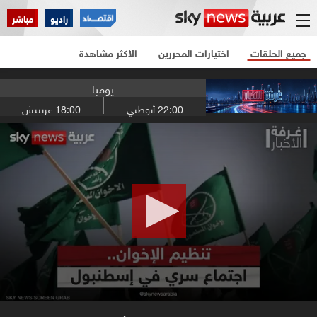
راديو
مباشر
جميع الحلقات
اختيارات المحررين
الأكثر مشاهدة
يوميا
22:00
أبوظبي
18:00
غرينتش
0
seconds
of
22
minutes,
19
seconds