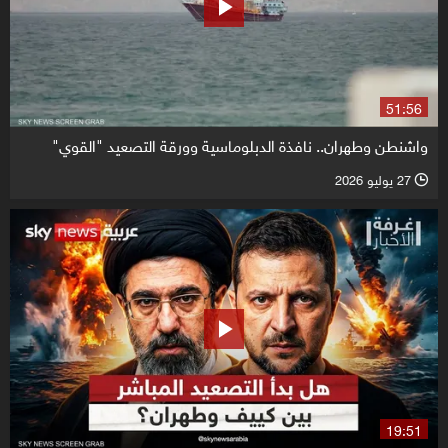
51:56
واشنطن وطهران.. نافذة الدبلوماسية وورقة التصعيد "القوي"
27 يوليو 2026
l
19:51