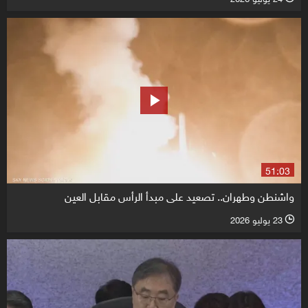
51:03
واشنطن وطهران.. تصعيد على مبدأ الرأس مقابل العين
23 يوليو 2026
l