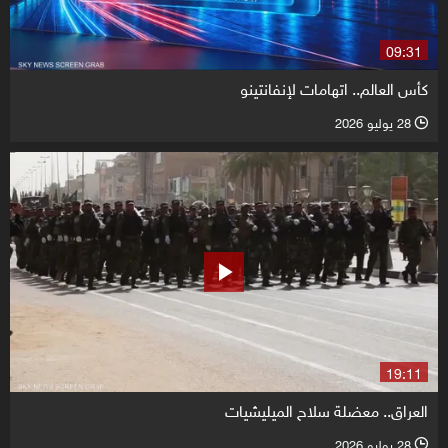
09:31
كأس العالم.. اتهامات لإنفانتينو
28 يوليو 2026
l
19:11
العراق.. معضلة سلاح الميليشيات
28 يوليو 2026
l