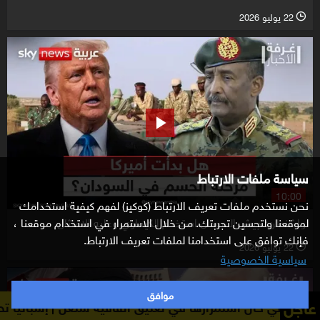
22 يوليو 2026
l
سياسة ملفات الارتباط
10:00
نحن نستخدم ملفات تعريف الارتباط (كوكيز) لفهم كيفية استخدامك
واشنطن: جيش السودان استخدم الكيماوي وعليه الامتثال
لموقعنا ولتحسين تجربتك. من خلال الاستمرار في استخدام موقعنا ،
فإنك توافق على استخدامنا لملفات تعريف الارتباط.
22 يوليو 2026
l
سياسية الخصوصية
موافق
عاجل
عليق اتفاقية شنغن
إسبانيا تحذر إيطاليا من اتخاذ إجراءات 