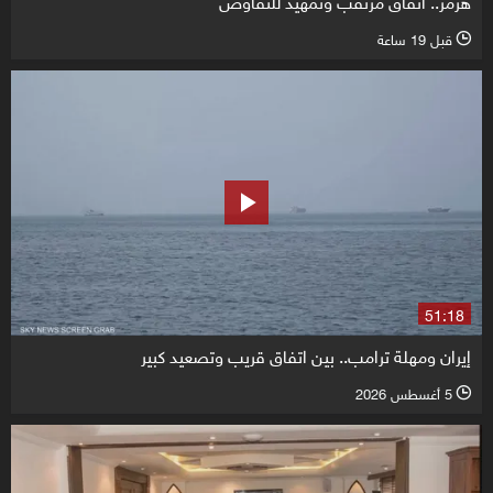
قبل 19 ساعة
l
51:18
إيران ومهلة ترامب.. بين اتفاق قريب وتصعيد كبير
5 أغسطس 2026
l