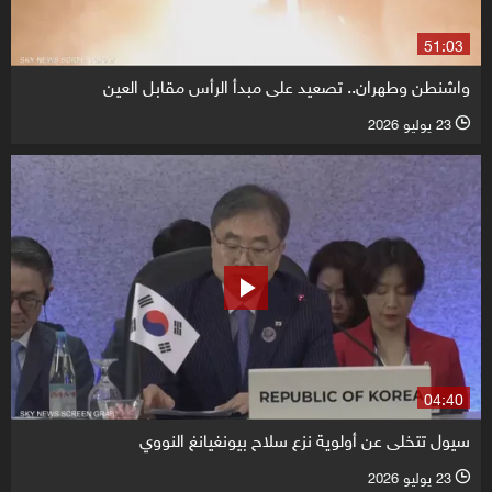
51:03
واشنطن وطهران.. تصعيد على مبدأ الرأس مقابل العين
23 يوليو 2026
l
04:40
سيول تتخلى عن أولوية نزع سلاح بيونغيانغ النووي
23 يوليو 2026
l