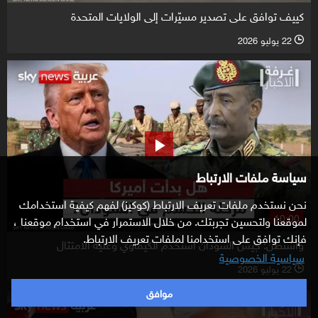
كييف توافق على تصدير مسيّرات إلى الولايات المتحدة
22 يوليو 2026
l
سياسة ملفات الارتباط
نحن نستخدم ملفات تعريف الارتباط (كوكيز) لفهم كيفية استخدامك
10:00
لموقعنا ولتحسين تجربتك. من خلال الاستمرار في استخدام موقعنا ،
فإنك توافق على استخدامنا لملفات تعريف الارتباط.
واشنطن: جيش السودان استخدم الكيماوي وعليه الامتثال
سياسية الخصوصية
22 يوليو 2026
l
موافق