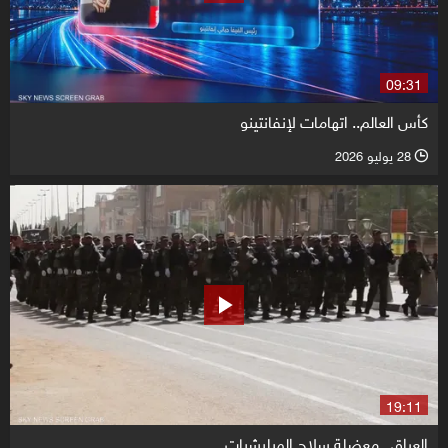
09:31
كأس العالم.. اتهامات لإنفانتينو
28 يوليو 2026
l
19:11
العراق.. معضلة سلاح الميليشيات