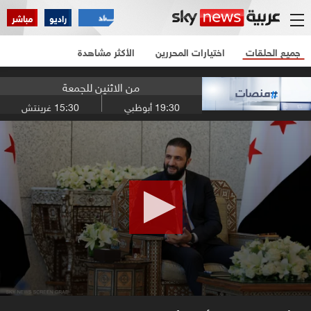
راديو
مباشر
جميع الحلقات
اختيارات المحررين
الأكثر مشاهدة
من الاثنين للجمعة
19:30
أبوظبي
15:30
غرينتش
0
seconds
of
8
minutes,
52
seconds