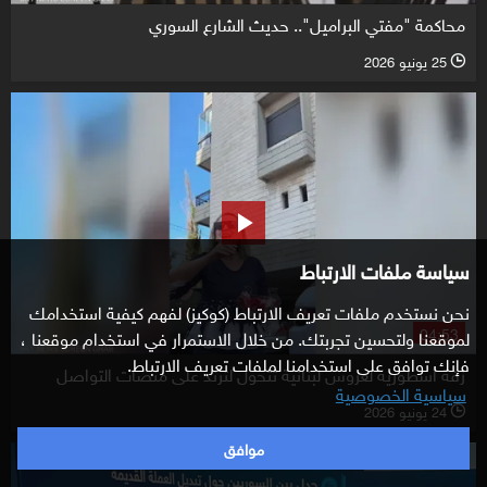
محاكمة "مفتي البراميل".. حديث الشارع السوري
25 يونيو 2026
l
سياسة ملفات الارتباط
نحن نستخدم ملفات تعريف الارتباط (كوكيز) لفهم كيفية استخدامك
04:53
لموقعنا ولتحسين تجربتك. من خلال الاستمرار في استخدام موقعنا ،
فإنك توافق على استخدامنا لملفات تعريف الارتباط.
زفة أسطورية لعروس لبنانية تتحول لترند على منصات التواصل
سياسية الخصوصية
24 يونيو 2026
l
موافق