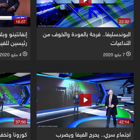
16:07
22:32
البوندسليفا.. فرحة بالعودة والخوف من
إنفانتينو وبل
التداعيات
رئيسين للفيف
7 مايو 2020
4 مايو 2020
l
l
37:50
42:14
اجتماع سري.. يحرج الفيفا ويضرب
كورونا وتخفي