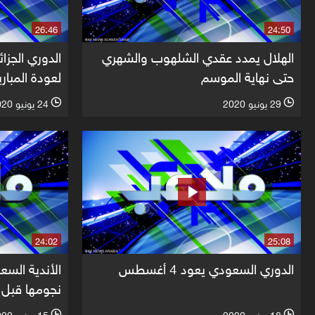
26:46
24:50
الهلال يمدد عقدي الشلهوب والشهري
الدوري الجزا
حتى نهاية الموسم
لعودة المبار
29 يونيو 2020
24 يونيو 2020
l
l
24:02
25:08
الدوري السعودي يعود 4 أغسطس
الأندية السع
نجومها قبل 