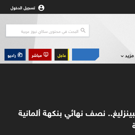
تسجيل الدخول
مزيد
عاجل
مباشر
راديو
ينزليغ.. نصف نهائي بنكهة ألمانية