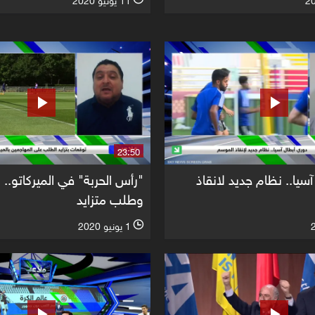
11 يونيو 2020
l
23:50
سيا.. نظام جديد لانقاذ
"رأس الحربة" في الميركاتو.. 
وطلب متزايد
1 يونيو 2020
l