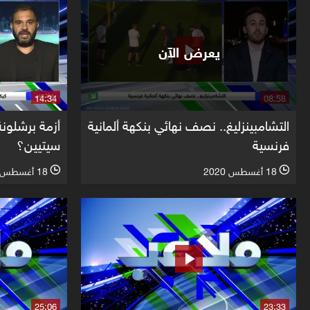
يعرض الآن
14:34
08:58
التشامبينزليغ.. نصف نهائي بنكهة ألمانية
أزمة برشلون
فرنسية
سيتيين؟
18 أغسطس 2020
18 أغسطس 2020
l
l
25:06
23:33