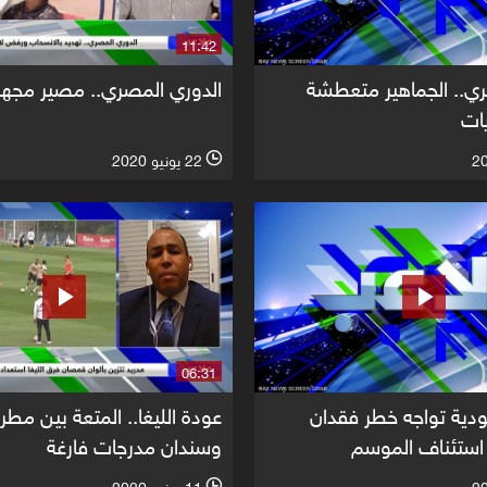
11:42
ئري.. الجماهير متعطشة
الدوري المصري.. مصير مجه
يات
22 يونيو 2020
l
06:31
ودية تواجه خطر فقدان
عودة الليغا.. المتعة بين مطر
استئناف الموسم
وسندان مدرجات فارغة