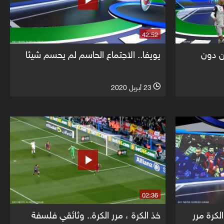
42:52
ن دون
يويفا.. الاجتماع الحاسم لم يحسم شيئا
23 أبريل 2020
l
02:36
لكرة مرر
خذ الكرة ، مرر الكرة.. وثائقي فلسفة