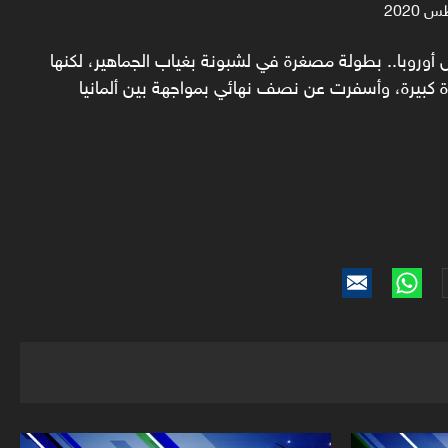
 أوروبا.. بطولة مصغرة في لشبونة بغياب الجماهير، لكنها
 كبيرة، وأسفرت عن نصف نهائي بمواجهة بين ألمانيا