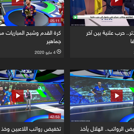
05:11
اتر.. حرب علنية بين آخر
كرة القدم وشبح المباريات م
ا
جماهير
4 مايو 2020
l
42:53
ض الرواتب.. الهلال يأخذ
تخفيض رواتب اللاعبين وخذ ا