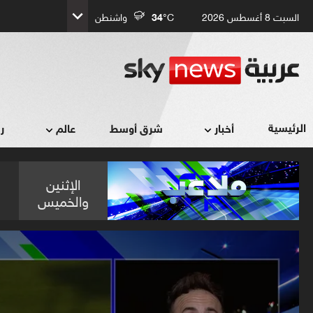
السبت 8 أغسطس 2026
°C
34
واشنطن
الرئيسية
أخبار
شرق أوسط
عالم
ر
الإثنين
والخميس