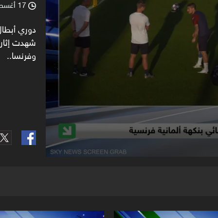
17 أغسطس 2020
90%
l
دوري أبطال
شهدت إثارة
وفرنسا..