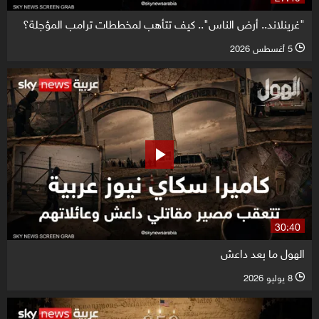
"غرينلاند.. أرض الناس".. كيف تتأهب لمخططات ترامب المؤجلة؟
5 أغسطس 2026
l
30:40
الهول ما بعد داعش
8 يوليو 2026
l