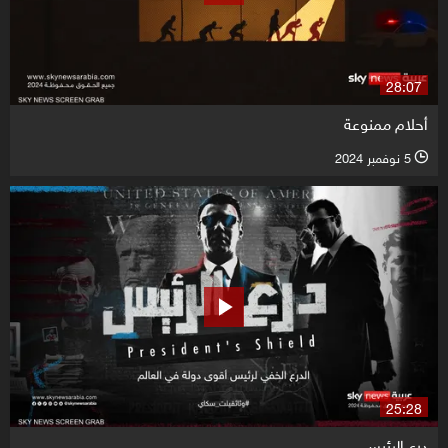
28:07
أحلام ممنوعة
5 نوفمبر 2024
l
25:28
درع الرئيس