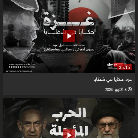
35:15
غزة..حكايا في شظايا
8 أكتوبر 2025
l