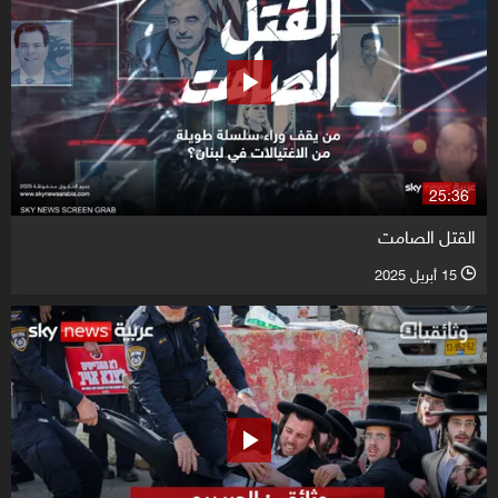
25:36
القتل الصامت
15 أبريل 2025
l