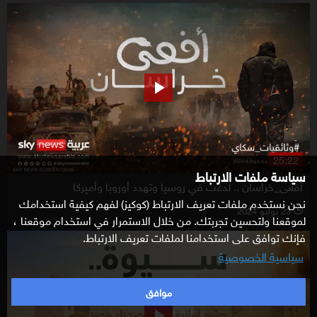
25:22
سياسة ملفات الارتباط
أفعى_خراسان .. لدغت في روسيا وتهدد أوروبا وأميركا
نحن نستخدم ملفات تعريف الارتباط (كوكيز) لفهم كيفية استخدامك
23 يوليو 2024
l
لموقعنا ولتحسين تجربتك. من خلال الاستمرار في استخدام موقعنا ،
فإنك توافق على استخدامنا لملفات تعريف الارتباط.
سياسية الخصوصية
موافق