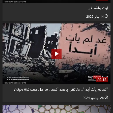
إرث واشنطن
14 يناير 2025
l
29:15
"غد لم يأت أبدا".. وثائقي يرصد أقسى مراحل حرب غزة ولبنان
26 نوفمبر 2024
l