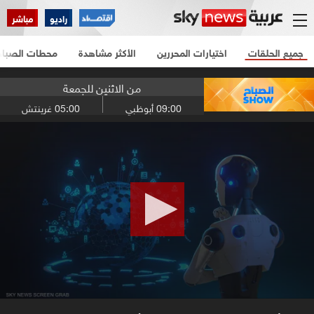
راديو
مباشر
جميع الحلقات
اختيارات المحررين
الأكثر مشاهدة
محطات الصباح
من الاثنين للجمعة
09:00
أبوظبي
05:00
غرينتش
0
seconds
of
11
minutes,
32
seconds