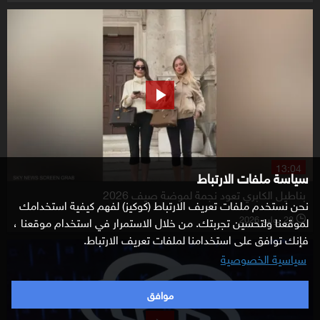
13:04
سياسة ملفات الارتباط
بناطيل الكابري تعود نجمة لموضة صيف 2026
نحن نستخدم ملفات تعريف الارتباط (كوكيز) لفهم كيفية استخدامك
28 يوليو 2026
لموقعنا ولتحسين تجربتك. من خلال الاستمرار في استخدام موقعنا ،
l
فإنك توافق على استخدامنا لملفات تعريف الارتباط.
سياسية الخصوصية
موافق