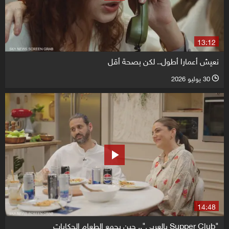
13:12
نعيش أعمارا أطول.. لكن بصحة أقل
30 يوليو 2026
l
14:48
"Supper Club بالعربي".. حين يجمع الطعام الحكايات