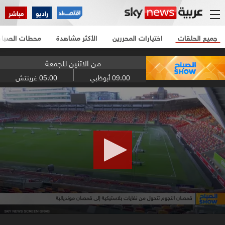
راديو
مباشر
جميع الحلقات
اختيارات المحررين
الأكثر مشاهدة
محطات الصباح
من الاثنين للجمعة
09:00
أبوظبي
05:00
غرينتش
0
seconds
of
17
minutes,
22
seconds