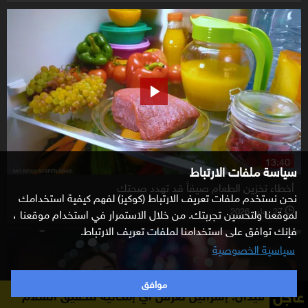
13:40
سياسة ملفات الارتباط
أخطاء تخزين الطعام صيفاً قد تهدد صحتك
نحن نستخدم ملفات تعريف الارتباط (كوكيز) لفهم كيفية استخدامك
27 يوليو 2026
لموقعنا ولتحسين تجربتك. من خلال الاستمرار في استخدام موقعنا ،
l
فإنك توافق على استخدامنا لملفات تعريف الارتباط.
سياسية الخصوصية
موافق
عاجل
فيدان: إسرائيل تعرقل أي إمكانية لتحقيق السلام