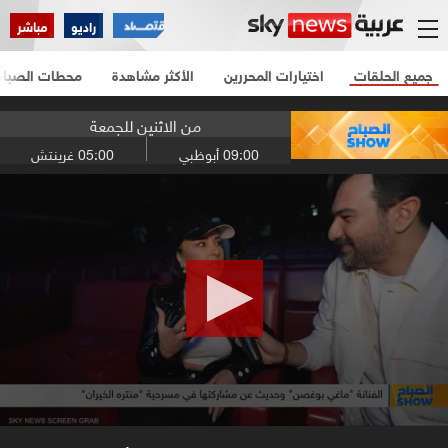
راديو
مباشر
جميع الحلقات
اختيارات المحررين
الأكثر مشاهدة
محطات الصباح
من الاثنين للجمعة
09:00
أبوظبي
05:00
غرينتش
0
seconds
of
3
minutes,
57
seconds