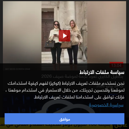
13:04
سياسة ملفات الارتباط
بناطيل الكابري تعود نجمة لموضة صيف 2026
نحن نستخدم ملفات تعريف الارتباط (كوكيز) لفهم كيفية استخدامك
28 يوليو 2026
l
لموقعنا ولتحسين تجربتك. من خلال الاستمرار في استخدام موقعنا ،
فإنك توافق على استخدامنا لملفات تعريف الارتباط.
سياسية الخصوصية
موافق
عاجل
"رويترز": البنك الدولي يوافق على منحة بقيمة 100 مليون