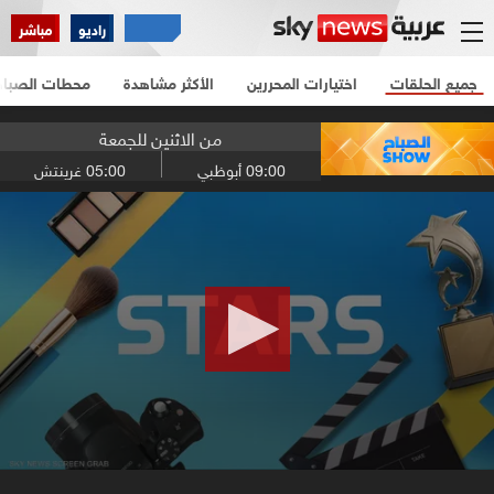
راديو
مباشر
جميع الحلقات
اختيارات المحررين
الأكثر مشاهدة
محطات الصباح
من الاثنين للجمعة
09:00
أبوظبي
05:00
غرينتش
0
seconds
of
2
minutes,
59
seconds