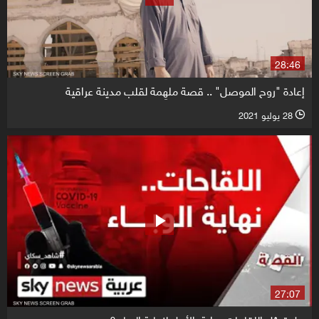
28:46
إعادة "روح الموصل" .. قصة ملهِمة لقلب مدينة عراقية
28 يوليو 2021
l
27:07
هل تمثل اللقاحات بداية_الأمل لنهاية الوباء ؟