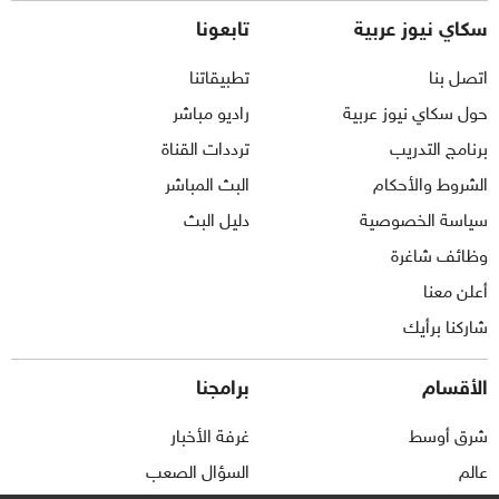
سكاي نيوز عربية
تابعونا
اتصل بنا
تطبيقاتنا
حول سكاي نيوز عربية
راديو مباشر
برنامج التدريب
ترددات القناة
الشروط والأحكام
البث المباشر
سياسة الخصوصية
دليل البث
وظائف شاغرة
أعلن معنا
شاركنا برأيك
الأقسام
برامجنا
شرق أوسط
غرفة الأخبار
عالم
السؤال الصعب