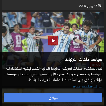
15 يوليو 2026
l
سياسة ملفات الارتباط
10:55
نحن نستخدم ملفات تعريف الارتباط (كوكيز) لفهم كيفية استخدامك
إنجلترا والأرجنتين.. مباراة يسبقها تاريخ من الصراع
لموقعنا ولتحسين تجربتك. من خلال الاستمرار في استخدام موقعنا ،
فإنك توافق على استخدامنا لملفات تعريف الارتباط.
15 يوليو 2026
l
سياسية الخصوصية
موافق