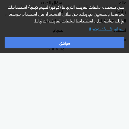
عالم
السؤال الصعب
نحن نستخدم ملفات تعريف الارتباط (كوكيز) لفهم كيفية استخدامك
رياضة
رادار
لموقعنا ولتحسين تجربتك. من خلال الاستمرار في استخدام موقعنا ،
فإنك توافق على استخدامنا لملفات تعريف الارتباط.
الذكاء الاصطناعي
هجمة مرتدة
سياسية الخصوصية
اقتصاد
الصباح
منوعات
كلينيك
موافق
وثائقيات
اشترك الآن بالنشرة الإخبارية
نشرة إخبارية ترسل مباشرة لبريدك الإلكتروني يوميا
إلغاء
إلغاء
إشترك