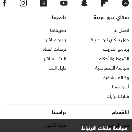
سكاي نيوز عربية
تابعونا
اتصل بنا
تطبيقاتنا
حول سكاي نيوز عربية
راديو مباشر
برنامج التدريب
ترددات القناة
الشروط والأحكام
البث المباشر
سياسة الخصوصية
دليل البث
وظائف شاغرة
أعلن معنا
شاركنا برأيك
الأقسام
برامجنا
شرق أوسط
غرفة الأخبار
سياسة ملفات الارتباط