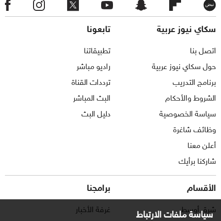
سكاي نيوز عربية
تابعونا
اتصل بنا
تطبيقاتنا
حول سكاي نيوز عربية
راديو مباشر
برنامج التدريب
ترددات القناة
الشروط والأحكام
البث المباشر
سياسة الخصوصية
دليل البث
وظائف شاغرة
أعلن معنا
شاركنا برأيك
الأقسام
برامجنا
شرق أوسط
غرفة الأخبار
سياسة ملفات الارتباط