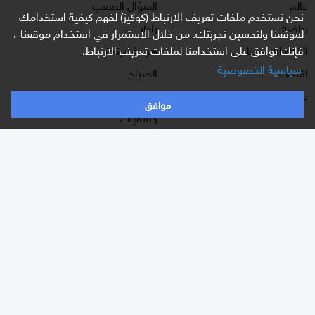
عالم
السؤال الصعب
نحن نستخدم ملفات تعريف الارتباط (كوكيز) لفهم كيفية استخدامك
رياضة
رادار
لموقعنا ولتحسين تجربتك. من خلال الاستمرار في استخدام موقعنا ،
فإنك توافق على استخدامنا لملفات تعريف الارتباط.
الذكاء الاصطناعي
هجمة مرتدة
سياسية الخصوصية
اقتصاد
الصباح
منوعات
كلينيك
موافق
وثائقيات
اشترك الآن بالنشرة الإخبارية
نشرة إخبارية ترسل مباشرة لبريدك الإلكتروني يوميا
إلغاء
إلغاء
إشترك