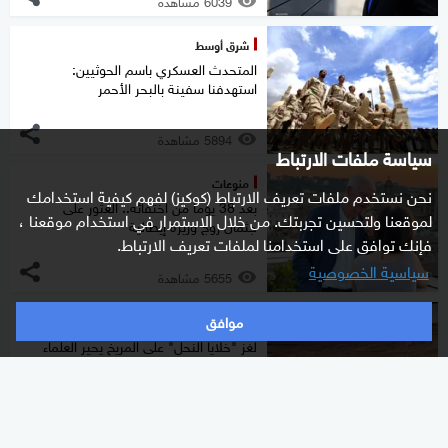
6039 مشاهدة
شرق أوسط
المتحدث العسكري باسم الحوثيين:
استهدفنا سفينة بالبحر الأحمر
5894 مشاهدة
سياسة ملفات الارتباط
منوعات
نحن نستخدم ملفات تعريف الارتباط (كوكيز) لفهم كيفية استخدامك
بعد 38 يوما من اختفائه.. العثور على
لموقعنا ولتحسين تجربتك. من خلال الاستمرار في استخدام موقعنا ،
جثمان زوج وزيرة إيطالية
فإنك توافق على استخدامنا لملفات تعريف الارتباط.
سياسية الخصوصية
5655 مشاهدة
موافق
علوم
لغز "خلايا النحل" على المريخ يحير العلماء
5447 مشاهدة