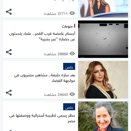
37711 مشاهدة
منوعات
أجسام غامضة قرب القمر.. علماء يتحدثون
عن حضارة "غير بشرية"
28868 مشاهدة
خاص
بعد سارة خليفة.. مشاهير مصريون في
مواجهة القضاء
24643 مشاهدة
خاص
حظر رسمي لطبيبة أسترالية ووصفتها في
مصر