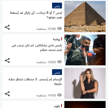
خاص
ليس 7 أو 8 درجات.. أي زلزال قد يُسقط
هرم خوفو؟
15782 مشاهدة
رياضة
رئيس نادي بشكتاش: لم نكن نرغب في
ضم محمد صلاح
15252 مشاهدة
خاص
الإعدام لم يُحسم.. 3 محطات تنتظر سارة
خليفة
14750 مشاهدة
علوم