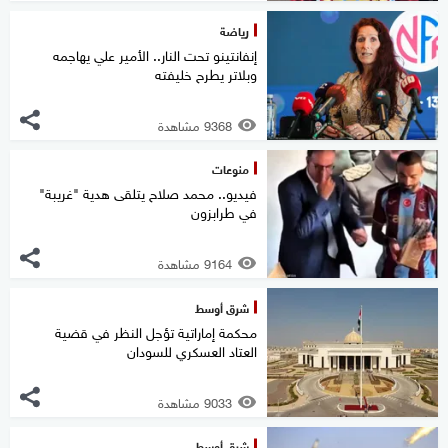
رياضة
إنفانتينو تحت النار.. الأمير علي يهاجمه
وبلاتر يطرح خليفته
9368 مشاهدة
منوعات
فيديو.. محمد صلاح يتلقى هدية "غريبة"
في طرابزون
9164 مشاهدة
شرق أوسط
محكمة إماراتية تؤجل النظر في قضية
العتاد العسكري للسودان
9033 مشاهدة
شرق أوسط