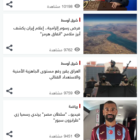
10198 مشاهدة
شرق أوسط
فرض رسوم إلزامية.. إعلام إيران يكشف
أبرز ملامح "اتفاق هرمز"
9762 مشاهدة
شرق أوسط
العراق يقرر رفع مستوى الجاهزية الأمنية
والاستعداد القتالي
9759 مشاهدة
رياضة
فيديو.. "سلطان مصر" يرتدي رسميا زي
"طرابزون سبور"
9451 مشاهدة