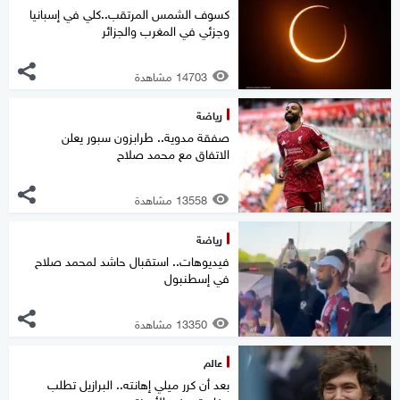
كسوف الشمس المرتقب..كلي في إسبانيا
وجزئي في المغرب والجزائر
14703 مشاهدة
رياضة
صفقة مدوية.. طرابزون سبور يعلن
الاتفاق مع محمد صلاح
13558 مشاهدة
رياضة
فيديوهات.. استقبال حاشد لمحمد صلاح
في إسطنبول
13350 مشاهدة
عالم
بعد أن كرر ميلي إهانته.. البرازيل تطلب
مغادرة سفير الأرجنتين