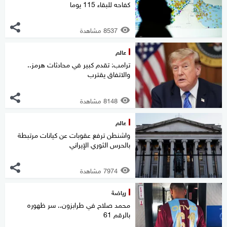
كفاحه للبقاء 115 يوما
8537 مشاهدة
عالم
ترامب: تقدم كبير في محادثات هرمز..
والاتفاق يقترب
8148 مشاهدة
عالم
واشنطن ترفع عقوبات عن كيانات مرتبطة
بالحرس الثوري الإيراني
7974 مشاهدة
رياضة
محمد صلاح في طرابزون.. سر ظهوره
بالرقم 61