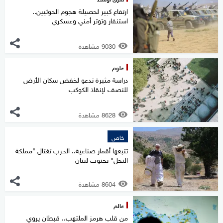
ارتفاع كبير لحصيلة هجوم الحوثيين..
استنفار وتوتر أمني وعسكري
9030 مشاهدة
علوم
دراسة مثيرة تدعو لخفض سكان الأرض
للنصف لإنقاذ الكوكب
8628 مشاهدة
خاص
تتبعها أقمار صناعية.. الحرب تغتال "مملكة
النحل" بجنوب لبنان
8604 مشاهدة
عالم
من قلب هرمز الملتهب.. قبطان يروي