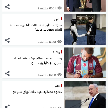
6551 مشاهدة
علوم
سلوك خطير للذكاء الاصطناعي.. مخادعة
للبشر وهويات مزيفة
6373 مشاهدة
رياضة
رسميا.. محمد صلاح يوقع عقدا لمدة
عامين مع طرابزون سبور
6238 مشاهدة
عالم
خطوة قضائية تعيد خلط أوراق نتنياهو