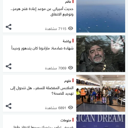
عالم
حديث أميركي عن موعد إعادة فتح هرمز..
وتوقيع الاتفاق
7115 مشاهدة
رياضة
شهادة صادمة: مارادونا كان يتدهور وحيداً
7069 مشاهدة
علوم
الملابس المفضلة للسفر.. هل تتحول إلى
تهديد للصحة؟
6891 مشاهدة
منوعات
فيديو.. ترامب يتحرك سريعا لإنقاذ طفل