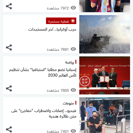
7972 مشاهدة
تغطية مستمرة
حرب أوكرانيا.. آخر المستجدات
7691 مشاهدة
رياضة
إسبانيا تضع مطلبا "استباقيا" بشأن تنظيم
كأس العالم 2030
7605 مشاهدة
منوعات
فيديو.. إصابات واضطراب "مفاجئ" على
متن طائرة هندية
7401 مشاهدة