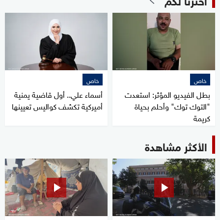
خاص
خاص
بطل الفيديو المؤثر: استعدت
أسماء علي.. أول قاضية يمنية
"التوك توك" وأحلم بحياة
أميركية تكشف كواليس تعيينها
كريمة
الأكثر مشاهدة