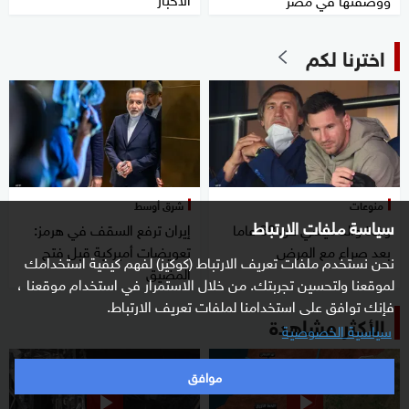
اخترنا لكم
منوعات
شرق أوسط
سياسة ملفات الارتباط
وفاة والد ميسي عن 68 عاما
إيران ترفع السقف في هرمز:
بعد صراع مع المرض
تعويضات أميركية قبل فتح
نحن نستخدم ملفات تعريف الارتباط (كوكيز) لفهم كيفية استخدامك
المضيق
لموقعنا ولتحسين تجربتك. من خلال الاستمرار في استخدام موقعنا ،
فإنك توافق على استخدامنا لملفات تعريف الارتباط.
الأكثر مشاهدة
سياسية الخصوصية
موافق