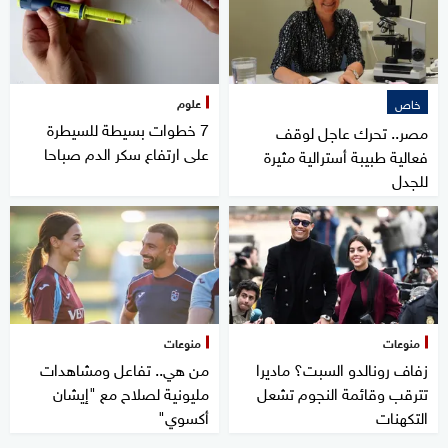
علوم
خاص
7 خطوات بسيطة للسيطرة
مصر.. تحرك عاجل لوقف
على ارتفاع سكر الدم صباحا
فعالية طبيبة أسترالية مثيرة
للجدل
منوعات
منوعات
زفاف رونالدو السبت؟ ماديرا
من هي.. تفاعل ومشاهدات
تترقب وقائمة النجوم تشعل
مليونية لصلاح مع "إيشان
التكهنات
أكسوي"