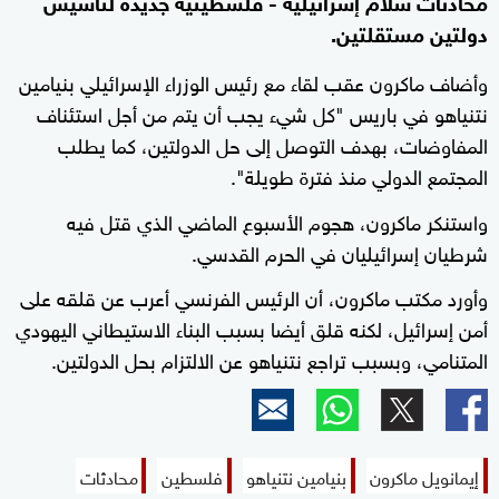
محادثات سلام إسرائيلية - فلسطينية جديدة لتأسيس
دولتين مستقلتين.
وأضاف ماكرون عقب لقاء مع رئيس الوزراء الإسرائيلي بنيامين
نتنياهو في باريس "كل شيء يجب أن يتم من أجل استئناف
المفاوضات، بهدف التوصل إلى حل الدولتين، كما يطلب
المجتمع الدولي منذ فترة طويلة".
واستنكر ماكرون، هجوم الأسبوع الماضي الذي قتل فيه
شرطيان إسرائيليان في الحرم القدسي.
وأورد مكتب ماكرون، أن الرئيس الفرنسي أعرب عن قلقه على
أمن إسرائيل، لكنه قلق أيضا بسبب البناء الاستيطاني اليهودي
المتنامي، وبسبب تراجع نتنياهو عن الالتزام بحل الدولتين.
إيمانويل ماكرون
بنيامين نتنياهو
فلسطين
محادثات