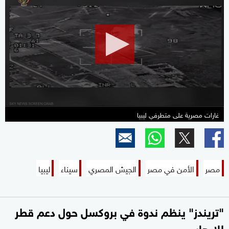
seconds
of
0
seconds
غارات مصرية على متطرفي ليبيا
مصر
الأمن في مصر
الجيش المصري
سيناء
ليبيا
"تريندز" ينظم ندوة في بروكسل حول دعم قطر
للإرهاب