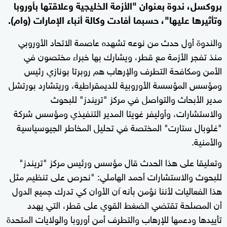
بروكسل، ندوة بعنوان "الأزمة الخليجية وعلاقتها بأوروبا
وتأثيرها عليها"، حسبما أفادت وكالة أنباء الإمارات (وام).
والندوة أول حدث من نوعه تشهده عاصمة الاتحاد الأوروبي
منذ تفجر الأزمة مع قطر، ويشارك بها خبراء مختصون في
الأمن ومكافحة التطرف والإرهاب هم روبرتا بونازي رئيس
ومؤسس المؤسسة الأوروبية للديمقراطية، وريتشارد بورتشل
مدير الأبحاث والتواصل في مركز "تريندز" للبحوث
والاستشارات، وأوليفر غويتا المدير التنفيذي ومؤسس شركة
"غلوبال ستارت" المختصة في تحليل المخاطر الجيوسياسية
والأمنية.
وتعليقا على هذا الحدث قال مؤسس ورئيس مركز "تريندز"
للبحوث والاستشارات أحمد الهاملي: "نحرص على تنظيم مثل
هذا الفعاليات لأننا نؤمن بأنه آن الأوان كي تدرك جميع الدول
أن المصلحة تقتضي الضغط القوي على قطر، التي يهدد
تأييدها ودعمها للإرهاب والتطرف أمن أوروبا والولايات المتحدة