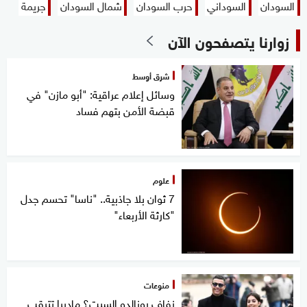
السودان
السوداني
حرب السودان
شمال السودان
جريمة
زوارنا يتصفحون الآن
شرق أوسط
وسائل إعلام عراقية: "أبو مازن" في
قبضة الأمن بتهم فساد
علوم
7 ثوان بلا جاذبية.. "ناسا" تحسم جدل
"كارثة الأربعاء"
منوعات
زفاف رونالدو السبت؟ ماديرا تترقب