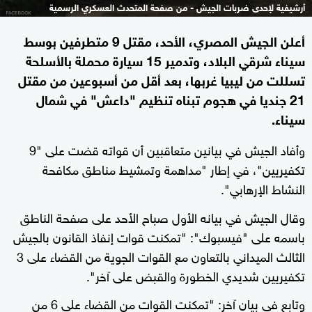
أرشيفية لإحدى ضربات الجيش - من صفحة المتحدث العسكري الرسمية
أعلن الجيش المصري، الأحد، مقتل 9 متطرفين بوسط
سيناء شرقي البلاد، وتدمير 15 سيارة محملة بالأسلحة
تسللت من ليبيا غربها، بعد أقل من أسبوعين من مقتل
21 جنديا في هجوم تبناه تنظيم "داعش" في شمال
سيناء.
وأفاد الجيش في بيانين متعاقبين أن قواته قضت على "9
تكفيريين"، في إطار "مداهمة وتمشيط مناطق مكافحة
النشاط الإرهابي".
وقال الجيش في بيانه الأول صباح الأحد على صفحة الناطق
باسمه على "فيسبوك": "تمكنت قوات إنفاذ القانون بالجيش
الثالث الميداني بالتعاون مع القوات الجوية من القضاء على 3
تكفيريين شديدي الخطورة والقبض على آخر".
وتابع في بيان آخر: "تمكنت القوات من القضاء على 6 من