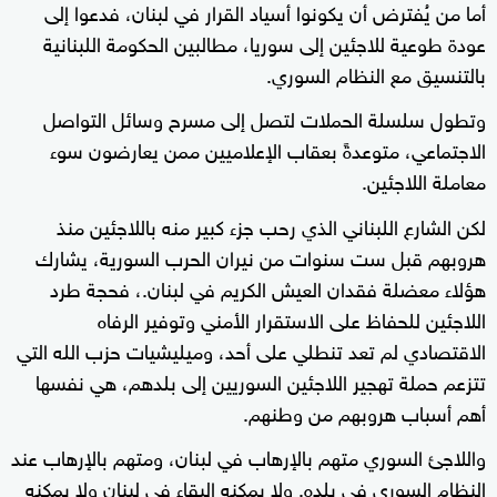
أما من يُفترض أن يكونوا أسياد القرار في لبنان، فدعوا إلى
عودة طوعية للاجئين إلى سوريا، مطالبين الحكومة اللبنانية
بالتنسيق مع النظام السوري.
وتطول سلسلة الحملات لتصل إلى مسرح وسائل التواصل
الاجتماعي، متوعدةً بعقاب الإعلاميين ممن يعارضون سوء
معاملة اللاجئين.
لكن الشارع اللبناني الذي رحب جزء كبير منه باللاجئين منذ
هروبهم قبل ست سنوات من نيران الحرب السورية، يشارك
هؤلاء معضلة فقدان العيش الكريم في لبنان.، فحجة طرد
اللاجئين للحفاظ على الاستقرار الأمني وتوفير الرفاه
الاقتصادي لم تعد تنطلي على أحد، وميليشيات حزب الله التي
تتزعم حملة تهجير اللاجئين السوريين إلى بلدهم، هي نفسها
أهم أسباب هروبهم من وطنهم.
واللاجئ السوري متهم بالإرهاب في لبنان، ومتهم بالإرهاب عند
النظام السوري في بلده. ولا يمكنه البقاء في لبنان ولا يمكنه