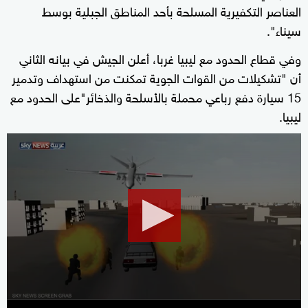
العناصر التكفيرية المسلحة بأحد المناطق الجبلية بوسط
سيناء".
وفي قطاع الحدود مع ليبيا غربا، أعلن الجيش في بيانه الثاني
أن "تشكيلات من القوات الجوية تمكنت من استهداف وتدمير
15 سيارة دفع رباعي محملة بالأسلحة والذخائر"على الحدود مع
ليبيا.
0
seconds
of
0
seconds