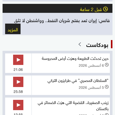
قبل 2 ساعة
l
فانس: إيران تعد بفتح شريان النفط.. وواشنطن لا تثق
المزيد
بودكاست
حين تحدثت الطبيعة وهزت أرض المحروسة
6 أغسطس 2026
l
21:06
"السلطان المصري" في طرابزون التركي
5 أغسطس 2026
l
25:58
زينب الصغيرة.. القضية التي هزت الضمائر في
باكستان
12:55