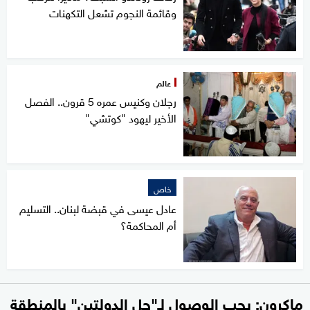
وقائمة النجوم تشعل التكهنات
عالم
رجلان وكنيس عمره 5 قرون.. الفصل
الأخير ليهود "كوتشي"
خاص
عادل عيسى في قبضة لبنان.. التسليم
أم المحاكمة؟
ماكرون: يجب الوصول لـ"حل الدولتين" بالمنطقة