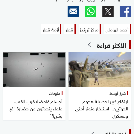
أحمد الهاملي
مركز تريندز
قطر
أزمة قطر
الأكثر قراءة
شرق أوسط
منوعات
ارتفاع كبير لحصيلة هجوم
أجسام غامضة قرب القمر..
الحوثيين.. استنفار وتوتر أمني
علماء يتحدثون عن حضارة "غير
وعسكري
بشرية"
اخترنا لكم