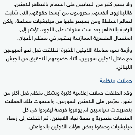
ولا يتفق كثير من اللبنانيين على السماح بالتظاهر للاجئين.
فاللبنانيون أنفسهم محرومون من أبسط حقوقهم التي سُلبت
لصالح السلطة ومن يسيطر عليها من ميليشيات مسلحة. ولكن
الرغبة بالتظاهر بعد ست سنوات على اللجوء، تؤشر إلى
استفحال العنصرية الممارَسة بحقهم في معظم الأحيان.
وأزمة سوء معاملة اللاجئين الأخيرة انطلقت قبل نحو أسبوعين
مع مقتل لاجئين سوريين، أثناء خضوعهم للتحقيق من الجيش
اللبناني.
حملات منظمة
وقد انطلقت حملات إعلامية كثيرة وبشكل منظم قبل أكثر من
شهر، تحرّض على اللاجئين السوريين. واستقوت تلك الحملات
بتصريحات سياسيين لم يوفروا فرصة ليفردوا في كل
المنصات عنصرية واضحة تجاه اللاجئين، ثم انتقلت إلى زعماء
ميليشيات وصفوا بعض هؤلاء اللاجئين بالدواعش.