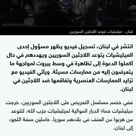
لبنان.. ميليشيات تتوعد اللاجئين السوريين
انتشر في لبنان، تسجيل فيديو يظهر مسؤول إحدى
الميليشيات يتوعد اللاجئين السوريين ويهددهم في حال
أكملوا الدعوة إلى تظاهرة في وسط بيروت لمواجهة ما
يتعرضون إليه من ممارسات مسيئة. ويأتي الفيديو مع
تزايد الممارسات العنصرية وتفاقمها ضد اللاجئين في
لبنان.
ففي خضم مسلسل التحريض على اللاجئين السوريين، خرجت
ميليشيات حماة الديار الموالية لميليشيات حزب الله، لتتوعد
من هربوا من العنف في بلادهم سوريا، حاملين صفة اللجوء
إلى لبنان.