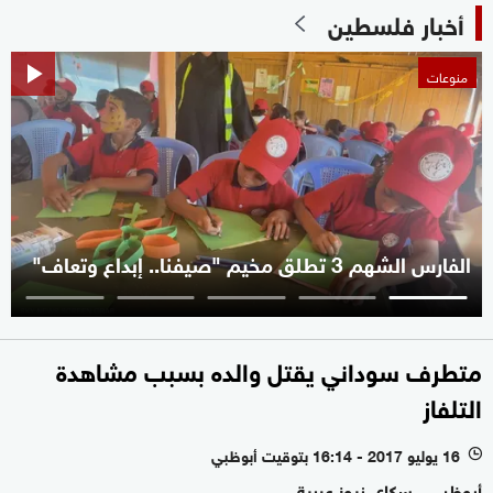
أخبار فلسطين
منوعات
الفارس الشهم 3 تطلق مخيم "صيفنا.. إبداع وتعاف"
متطرف سوداني يقتل والده بسبب مشاهدة
التلفاز
16 يوليو 2017 - 16:14 بتوقيت أبوظبي
l
أبوظبي - سكاي نيوز عربية