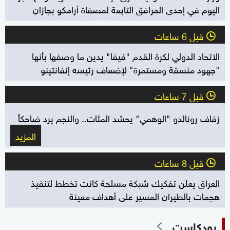
اليوم في إحدى المرافق التابعة لمصفاة أرامكو بجازان
قبل 6 ساعات
l
الاتحاد الدولي لكرة القدم "فيفا" يدين ما وصفها بأنها
"جهود منسقة ومستمرة" لإضعاف رئيسه إنفانتينو
قبل 7 ساعات
l
زفاف رونالدو "الوهمي" يحشد المئات.. والنجم يرد ضاحكاً
المزيد
قبل 8 ساعات
l
العراق يعلن تفكيك شبكة مسلحة كانت تخطط لتنفيذ
هجمات بالطيران المسير على أهداف معينة
بودكاست