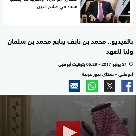
فساد في صلاح الدين
بالفيديو.. محمد بن نايف يبايع محمد بن سلمان
وليا للعهد
21 يونيو 2017 - 05:29 بتوقيت أبوظبي
l
أبوظبي - سكاي نيوز عربية
0
seconds
of
0
seconds