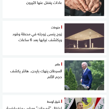
عادات يغفل عنها كثيرون
منوعات
زوج ينسى زوجته في محطة وقود
ويكتشف غيابها بعد 6 ساعات
عالم
السرطان ينهك بايدن.. هانتر يكشف
حجم الألم
شرق أوسط
اعتقال "أبو مازن" ومقرب منه بقضية