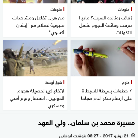
منوعات
منوعات
زفاف رونالدو السبت؟ ماديرا
من هي.. تفاعل ومشاهدات
تترقب وقائمة النجوم تشعل
مليونية لصلاح مع "إيشان
التكهنات
أكسوي"
علوم
شرق أوسط
7 خطوات بسيطة للسيطرة
ارتفاع كبير لحصيلة هجوم
على ارتفاع سكر الدم صباحا
الحوثيين.. استنفار وتوتر أمني
وعسكري
مسيرة محمد بن سلمان.. ولي العهد
21 يونيو 2017 - 08:27 بتوقيت أبوظبي
l