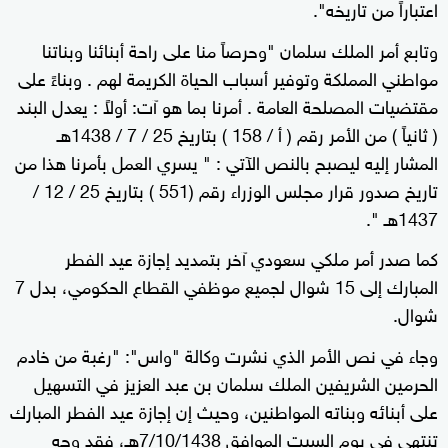
اعتباراً من تاريخه".
وتابع أمر الملك سلمان "وحرصاً منا على راحة أبنائنا وبناتنا
مواطني المملكة وتوفير أسباب الحياة الكريمة لهم . وبناءً على
مقتضيات المصلحة العامة . أمرنا بما هو آت: أولاً : يعدل البند
( ثانياً ) من الأمر رقم ( أ / 158 ) بتاريخ 25 / 7 / 1438هـ
المشار إليه ليصبح بالنص الآتي : " يسري العمل بأمرنا هذا من
تاريخ صدور قرار مجلس الوزراء رقم (551 ) بتاريخ 25 / 12 /
1437هـ ".
كما صدر أمر ملكي سعودي آخر بتمديد إجازة عيد الفطر
المبارك إلى 15 شوال لجميع موظفي القطاع الحكومي، بدل 7
شوال.
وجاء في نص الأمر الذي نشرت وكالة "واس": "رغبة من خادم
الحرمين الشريفين الملك سلمان بن عبد العزيز في التسهيل
على أبنائه وبناته المواطنين، وحيث إن إجازة عيد الفطر المبارك
تنتهي في يوم السبت الموافق 7/10/1438هـ، فقد وجه