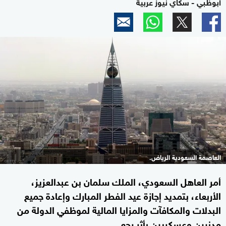
أبوظبي - سكاي نيوز عربية
العاصمة السعودية الرياض.
أمر العاهل السعودي، الملك سلمان بن عبدالعزيز،
الأربعاء، بتمديد إجازة عيد الفطر المبارك وإعادة جميع
البدلات والمكافآت والمزايا المالية لموظفي الدولة من
مدنيين وعسكريين بأثر رجعي.