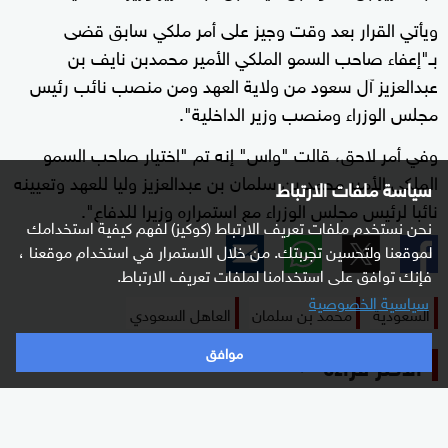
ويأتي القرار بعد وقت وجيز على أمر ملكي سابق قضى
بـ"إعفاء صاحب السمو الملكي الأمير محمدبن نايف بن
عبدالعزيز آل سعود من ولاية العهد ومن منصب نائب رئيس
مجلس الوزراء ومنصب وزير الداخلية".
وفي أمر لاحق، قالت "واس" إنه تم "اختيار صاحب السمو
الملكي الأمير محمد بن سلمان بن عبدالعزيز وليا للعهد وتعيينه
سياسة ملفات الارتباط
نائبا لرئيس مجلس الوزراء مع استمراره وزيرا للدفاع".
نحن نستخدم ملفات تعريف الارتباط (كوكيز) لفهم كيفية استخدامك
لموقعنا ولتحسين تجربتك. من خلال الاستمرار في استخدام موقعنا ،
فإنك توافق على استخدامنا لملفات تعريف الارتباط.
سياسية الخصوصية
السعودية
محمد بن سلمان
العاهل السعودي
موافق
الأكثر قراءة