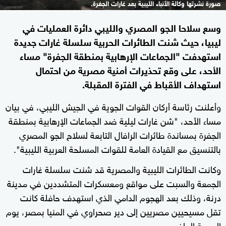
صورة نشرتها وكالة الأنباء الليبية بعد غارات الجفرة.
وسع سلاحا الجو المصري والليبي دائرة العمليات في
ليبيا، حيث شنت الطائرات الحربية سلسلة غارات جديدة
استهدفت "الجماعات الإرهابية بمنطقة الجفرة" مساء
الأحد، على وقع تحذيرات أمنية مصرية من احتمال
استهداف الأقباط في الفترة المقبلة.
وأعلنت رئاسة أركان القوات الجوية في الجيش الليبي، في بيان
مساء الأحد، "شن غارات ليلية ضد الجماعات الإرهابية بمنطقة
الجفرة بمساندة طائرات الرافال التابعة لسلاح الجو المصري
بالتنسيق مع القيادة العامة للقوات المسلحة العربية الليبية".
وكانت الطائرات الليبية والمصرية قد شنت سلسلة غارات
الجمعة والسبت على مواقع ومعسكرات المتشددين في مدينة
درنة، وذلك بعد الهجوم الدامي الذي استهدف حافلة كانت
تقل مسيحيين مصريين إلى دير صحراوي في المنيا بمصر، يوم
الجمعة الماضي.