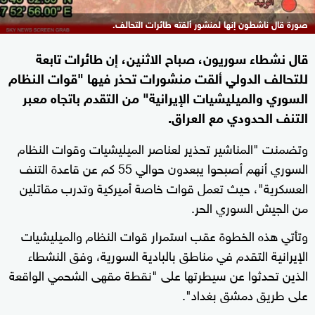
صورة قال ناشطون إنها لمنشور ألقته طائرات التحالف.
قال نشطاء سوريون، صباح الاثنين، إن طائرات تابعة
للتحالف الدولي ألقت منشورات تحذر فيها "قوات النظام
السوري والميليشيات الإيرانية" من التقدم باتجاه معبر
التنف الحدودي مع العراق.
وتضمنت "المناشير تحذير لعناصر الميليشيات وقوات النظام
السوري أنهم أصبحوا يبعدون حوالي 55 كم عن قاعدة التنف
العسكرية"، حيث تعمل قوات خاصة أميركية وتدرب مقاتلين
من الجيش السوري الحر.
وتأتي هذه الخطوة عقب استمرار قوات النظام والميليشيات
الإيرانية التقدم في مناطق بالبادية السورية، وفق النشطاء
الذين تحدثوا عن سيطرتها على "نقطة مقهى الشحمي الواقعة
على طريق دمشق بغداد".