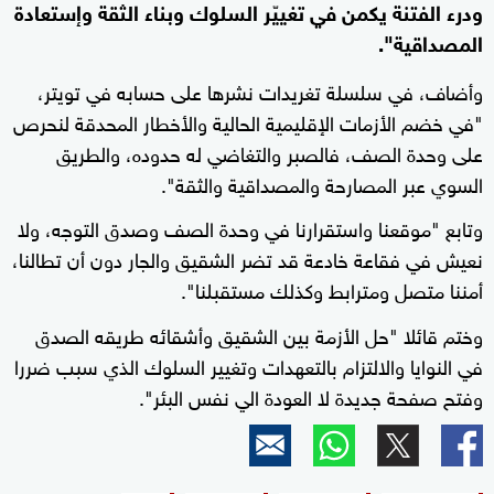
ودرء الفتنة يكمن في تغييّر السلوك وبناء الثقة وإستعادة
المصداقية".
وأضاف، في سلسلة تغريدات نشرها على حسابه في تويتر،
"في خضم الأزمات الإقليمية الحالية والأخطار المحدقة لنحرص
على وحدة الصف، فالصبر والتغاضي له حدوده، والطريق
السوي عبر المصارحة والمصداقية والثقة".
وتابع "موقعنا واستقرارنا في وحدة الصف وصدق التوجه، ولا
نعيش في فقاعة خادعة قد تضر الشقيق والجار دون أن تطالنا،
أمننا متصل ومترابط وكذلك مستقبلنا".
وختم قائلا "حل الأزمة بين الشقيق وأشقائه طريقه الصدق
في النوايا والالتزام بالتعهدات وتغيير السلوك الذي سبب ضررا
وفتح صفحة جديدة لا العودة الي نفس البئر".