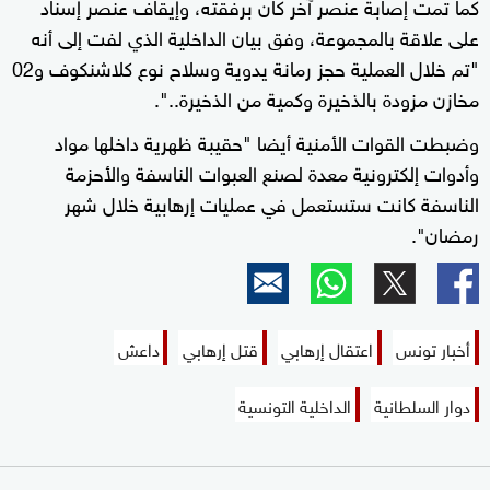
كما تمت إصابة عنصر آخر كان برفقته، وإيقاف عنصر إسناد
على علاقة بالمجموعة، وفق بيان الداخلية الذي لفت إلى أنه
"تم خلال العملية حجز رمانة يدوية وسلاح نوع كلاشنكوف و02
مخازن مزودة بالذخيرة وكمية من الذخيرة..".
وضبطت القوات الأمنية أيضا "حقيبة ظهرية داخلها مواد
وأدوات إلكترونية معدة لصنع العبوات الناسفة والأحزمة
الناسفة كانت ستستعمل في عمليات إرهابية خلال شهر
رمضان".
أخبار تونس
اعتقال إرهابي
قتل إرهابي
داعش
دوار السلطانية
الداخلية التونسية