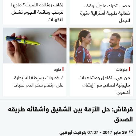
زفاف رونالدو السبت؟ ماديرا
مصر.. تحرك عاجل لوقف
تترقب وقائمة النجوم تشعل
فعالية طبيبة أسترالية مثيرة
التكهنات
للجدل
منوعات
علوم
من هي.. تفاعل ومشاهدات
7 خطوات بسيطة للسيطرة
مليونية لصلاح مع "إيشان
على ارتفاع سكر الدم صباحا
أكسوي"
قرقاش: حل الأزمة بين الشقيق وأشقائه طريقه
الصدق
29 مايو 2017 - 07:37 بتوقيت أبوظبي
l