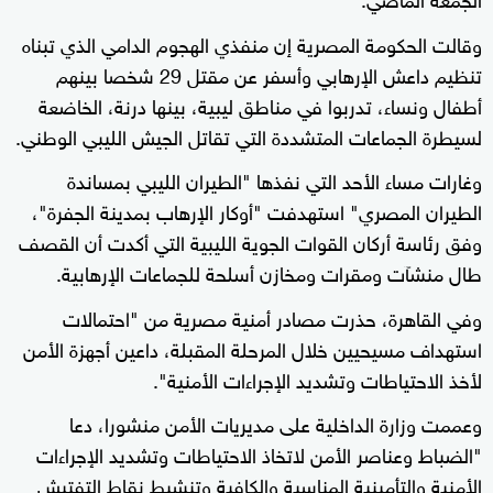
وقالت الحكومة المصرية إن منفذي الهجوم الدامي الذي تبناه
تنظيم داعش الإرهابي وأسفر عن مقتل 29 شخصا بينهم
أطفال ونساء، تدربوا في مناطق ليبية، بينها درنة، الخاضعة
لسيطرة الجماعات المتشددة التي تقاتل الجيش الليبي الوطني.
وغارات مساء الأحد التي نفذها "الطيران الليبي بمساندة
الطيران المصري" استهدفت "أوكار الإرهاب بمدينة الجفرة"،
وفق رئاسة أركان القوات الجوية الليبية التي أكدت أن القصف
طال منشآت ومقرات ومخازن أسلحة للجماعات الإرهابية.
وفي القاهرة، حذرت مصادر أمنية مصرية من "احتمالات
استهداف مسيحيين خلال المرحلة المقبلة، داعين أجهزة الأمن
لأخذ الاحتياطات وتشديد الإجراءات الأمنية".
وعممت وزارة الداخلية على مديريات الأمن منشورا، دعا
"الضباط وعناصر الأمن لاتخاذ الاحتياطات وتشديد الإجراءات
الأمنية والتأمينية المناسبة والكافية وتنشيط نقاط التفتيش