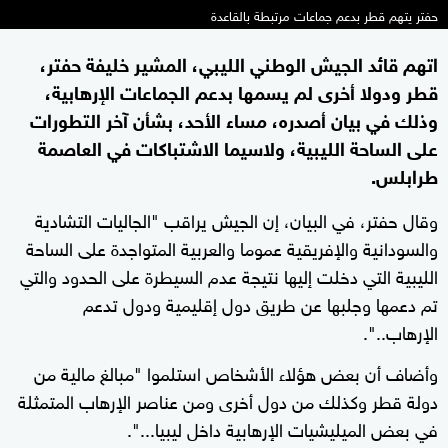
حفتر يتهم قطر بدعم جماعات مرتبطة بالقاعدة
اتهم قائد الجيش الوطني الليبي، المشير خليفة حفتر،
قطر ودولا أخرى لم يسمها بدعم الجماعات الإرهابية،
وذلك في بيان أصدره، مساء الأحد، بشأن آخر التطورات
على الساحة الليبية، ولاسيما الاشتباكات في العاصمة
طرابلس.
وقال حفتر، في البيان، إن الجيش يراقب "الجاليات التشادية
والسودانية والإفريقية عموما والعربية المتواجدة على الساحة
الليبية التي دخلت إليها نتيجة عدم السيطرة على الحدود والتي
تم دعمها وجلبها عن طريق دول إقليمية ودول تدعم
الإرهاب..".
وأضاف أن بعض هؤلاء الأشخاص استلموا "مبالغ مالية من
دولة قطر وكذلك من دول أخرى ومن عناصر الإرهاب المتمثلة
في بعض الميليشيات الإرهابية داخل ليبيا...".