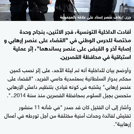
جرى إيقاف عنصر إسناد على علاقة بالمجموعة
أفادت الداخلية التونسية، فجر الاثنين، بنجاح وحدة
مختصة للحرس الوطني في "القضاء على عنصر إرهابي و
إصابة آخر و القبض على عنصر يساندهما"، إثر عملية
استباقية في محافظة القصرين.
وأوضح بيان للداخلية أنه تم ليلة الأحد، على إثر نصب كمين
محكم بدوار السلطانية بمعتمدية حاسي الفريد، "القضاء على
عنصر إرهابي" يشتبه في كونه قيادي بتنظيم داعش الإرهابي
متحصن بجبل السلوم بمحافظة القصرين منذ سنة 2014..".
وأشار إلى أن القتيل كان قد صدر "في شأنه 11 منشور
تفتيش لفائدة وحدات أمنية مختلفة من أجل تورطه في أعمال
إرهابية".