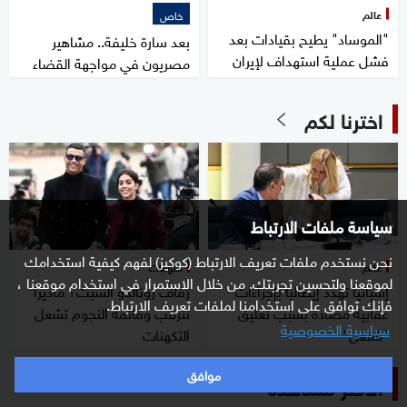
عالم
خاص
"الموساد" يطيح بقيادات بعد
بعد سارة خليفة.. مشاهير
فشل عملية استهداف لإيران
مصريون في مواجهة القضاء
اخترنا لكم
سياسة ملفات الارتباط
نحن نستخدم ملفات تعريف الارتباط (كوكيز) لفهم كيفية استخدامك
عالم
منوعات
لموقعنا ولتحسين تجربتك. من خلال الاستمرار في استخدام موقعنا ،
إسبانيا تهدد إيطاليا بإجراءات
زفاف رونالدو السبت؟ ماديرا
فإنك توافق على استخدامنا لملفات تعريف الارتباط.
عقابية مضادة بسبب تعليق
تترقب وقائمة النجوم تشعل
سياسية الخصوصية
"شنغن"
التكهنات
موافق
الأكثر مشاهدة