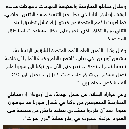
وتبادل مقاتلو المعارضة والحكومة الاتهامات بانتهاكات عديدة
لوقف إطلاق النار الذي دخل حيز التنفيذ مساء الاثنين الماضي،
كما أعربت الأمم المتحدة عن خيبتها إزاء فشل تطبيق البند
الثاني من الاتفاق الذي ينص على إدخال مساعدات للمناطق
المحاصرة.
وقال وكيل الأمين العام للأمم المتحدة للشؤون الإنسانية،
ستيفن أوبراين، في بيان، "أشعر بالألم وخيبة الأمل لأن قافلة
تابعة للأمم المتحدة لم تعبر حتى الآن من تركيا إلى سوريا ولم
تصل بسلام إلى شرق حلب حيث لا يزال ما يصل إلى 275
ألف شخص محاصرين..".
وفي موازاة الإعلان عن فشل الهدنة، قال أردوغان إن مقاتلي
المعارضة المدعومين من تركيا في شمال سوريا قد يتوغلون
جنوبا، بعد أن طردوا متشددي تنظيم داعش من منطقة على
الحدود التركية السورية في إطار عملية "درع الفرات".
0