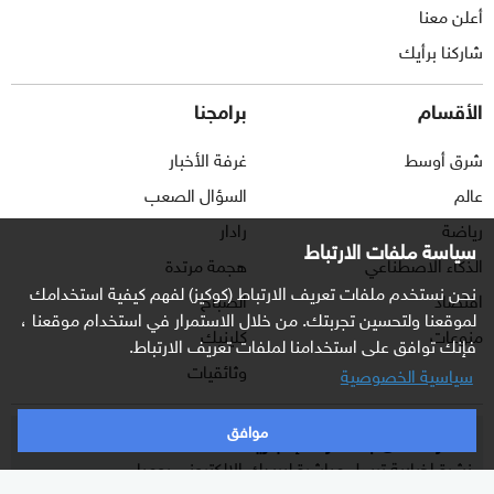
أعلن معنا
شاركنا برأيك
الأقسام
برامجنا
شرق أوسط
غرفة الأخبار
عالم
السؤال الصعب
رياضة
رادار
سياسة ملفات الارتباط
الذكاء الاصطناعي
هجمة مرتدة
نحن نستخدم ملفات تعريف الارتباط (كوكيز) لفهم كيفية استخدامك
اقتصاد
الصباح
لموقعنا ولتحسين تجربتك. من خلال الاستمرار في استخدام موقعنا ،
منوعات
كلينيك
فإنك توافق على استخدامنا لملفات تعريف الارتباط.
وثائقيات
سياسية الخصوصية
موافق
اشترك الآن بالنشرة الإخبارية
نشرة إخبارية ترسل مباشرة لبريدك الإلكتروني يوميا