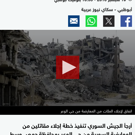
أبوظبي - سكاي نيوز عربية
0
seconds
of
0
seconds
اتفاق لإجلاء المئات من المعارضة من حي الوعر
أرجأ الجيش السوري تنفيذ خطة إجلاء مقاتلين من
المعارضة السورية من حي الوعر بمحافظة حمص وسط