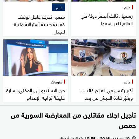
عالم
خاص
رسميا.. ثالث أصغر دولة في
مصر.. تحرك عاجل لوقف
العالم تغير اسمها
فعالية طبيبة أسترالية مثيرة
للجدل
عالم
منوعات
أكبر رئيس في العالم غائب..
من الاستديو إلى المفتي.. سارة
ويغيّر قادة الجيش عن بعد
خليفة تواجه الإعدام
تأجيل إجلاء مقاتلين من المعارضة السورية من
حمص
19 سبتمبر 2016 - 10:55 بتوقيت أبوظبي
l