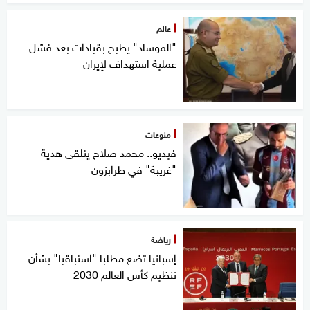
عالم
"الموساد" يطيح بقيادات بعد فشل
عملية استهداف لإيران
منوعات
فيديو.. محمد صلاح يتلقى هدية
"غريبة" في طرابزون
رياضة
إسبانيا تضع مطلبا "استباقيا" بشأن
تنظيم كأس العالم 2030