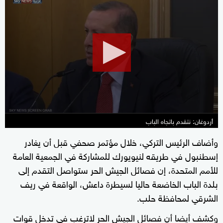
seconds
of
0
seconds
أردوغان: نتقدم باتجاه الباب
وأضاف الرئيس التركي، خلال مؤتمر صحفي قبل أن يغادر
إسطنبول في طريقه لنيويورك للمشاركة في الجمعية العامة
للأمم المتحدة، إن فصائل الجيش الحر ستواصل التقدم إلى
بلدة الباب الخاضعة حاليا لسيطرة داعش، الواقعة في ريف
الشرقي لمحافظة حلب.
وكشف أيضا أن فصائل الجيش الحر لاترغب في تدخل قوات