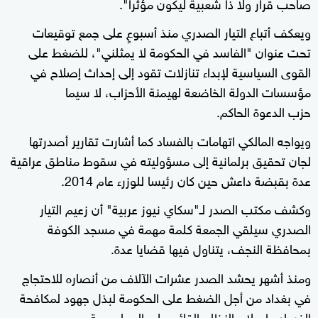
صاحب قرار ولا ذا شعبية ليكون مؤثرا".
ويعكف أتباع التيار الصدري منذ أسبوعٍ على جمع توقيعات
تحت عنوان "الفاسد في الحكومة لا يمثلني"، للضغط على
القوى السياسية لإبداء تنازلات تقود إلى إحداث إصلاح في
مؤسسات الدولة الخاضعة لهيمنة الأحزاب، لا سيما
حزب الدعوة الحاكم.
ويواجه المالكي اتهامات بالفساد كما أشارت تقارير أصدرتها
لجان تحقيق برلمانية إلى مسؤوليته في سقوط مناطق عراقية
عدة بقبضة داعش حين كان رئيسا للوزرء عام 2014.
وكشف مكتب الصدر لـ"سكاي نيوز عربية" أن زعيم التيار
الصدري سيلقي الجمعة كلمة مهمة في مسجد الكوفة
بمحافظة النجف، يتناول فيها قضايا عدة.
ومنذ أشهر يحشد الصدر عشرات الآلاف من أنصاره للاحتجاج
في بغداد من أجل الضغط على الحكومة لبذل جهود لمكافحة
الفساد وإصلاح النظام القائم على المحاصصة.