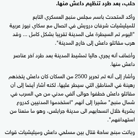
حلب، بعد طرد تنظيم داعش منها.
وأكد المتحدث باسم مجلس منبج العسكري التابع
للميليشيات شرفان درويش في اتصال مع سكاي نيوز عربية
"اليوم تم السيطرة على المدينة تقريبا بشكل كامل ... وقد
هرب مقاتلو داعش إلى خارج المدينة".
وأضاف أنه يجري حاليا تمشيط المدينة بعد طرد آخر عناصر
داعش منها.
وأشار إلى أنه تم تحرير 2500 من السكان كان داعش يتخذهم
رهينة في المناطق التي سيطر عليها، لكنه أشار أيضا إلى أن
مقاتلو داعش خطفوا حوالى ألفي مدني من حي السرب في
شمال منبج" مشيرا إلى أنهم "استخدموا المدنيين كدروع
بشرية خلال انسحابهم الى مدينة جرابلس، وهو ما منعنا من
استهدافهم".
وباتت مبنج ساحة قتال بين مسلحي داعش وميليشيات قوات