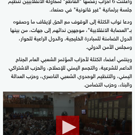
وأعلنت 6 أحزاب رفضها "القاطع" لمحاولة الانقلابيين تنظيم
جلسة برلمانية "غير قانونية" في صنعاء.
ودعا نواب الكتلة إلى الوقوف مع الحق لإيقاف ما وصفوه
بـ"العصابة الانقلابية"، موجهين ندائهم إلى جهات، من بينها
الدول الضامنة للمبادرة الخليجية، والدول الراعية للحوار،
ومجلس الأمن الدولي.
وينتمي أعضاء الكتلة لأحزاب المؤتمر الشعبي العام الجناح
الداعم للشرعية، والتجمع اليمني للإصلاح، والحزب الاشتراكي
اليمني، والتنظيم الوحدوي الشعبي الناصري، وحزب العدالة
والبناء، وحزب التضامن.
0
seconds
of
0
seconds