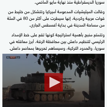
سوريا الديمقراطية منذ نهاية مايو الماضي.
وقالت الميليشيات المدعومة أميركيا وتتشكل من خليط من
قوات عربية وكردية، إنها سيطرت على أكثر من 80 في المئة
من مساحة المدينة في بداية أغسطس الجاري.
وتتمتع منبج بأهمية استراتيجة كونها تقع على خط الإمداد
الرئيسي لتنظيم داعش بين محافظة الرقة، أبرز معاقله في
سوريا، والحدود التركية، وسيساهم تحريرها بمحاصر داعش.
0
seconds
of
0
seconds