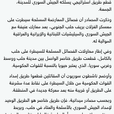
قطع طريق استراتيجي يسلكه الجيش السوري للمدينة،
الجمعة.
وذكرت المصادر أن فصائل المعارضة المسلحة سيطرت على
معسكر الغزلان بريف حلب الجنوبي، بعد معارك عنيفة مع
الجيش السوري والميليشيات اللبنانية والإيرانية والعراقية
الموالية له.
وفي إطار محاولات الفصائل المسلحة للسيطرة على حلب
بالكامل، قطعت طريق خناصر الواصل بين مدينة حلب ووسط
وغربي سوريا، الذي يعتبر حيويا بالنسبة للقوات الحكومية.
وأوضح ناشطون سوريون أن المقاتلين قطعوا طريق إمداد
القوات الحكومية من خلال السيطرة على نقاط عدة مشرفة
على الطريق أو قريبة منه بعد معركة جديدة في المنطقة.
وبحسب مصادر ميدانية، فإن طريق خناصر هو الطريق الوحيد
لإمداد الجيش السوري بالأسلحة والعتاد في حلب، ويربط
مدينتي حماة وحلب مروراً بالسلمية فإثريا ثم خناصر والسفيرة