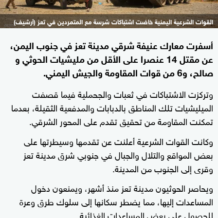
القوات الشرعية اليمنية خاضت اشتباكات شرسة مع المتمردين في تعز (أرشيف)
أسفرت معارك عنيفة شرقي مدينة تعز في جنوب اليمن،
عن مقتل 14 عنصرا على الأقل من مليشيات الحوثي و
صالح، و6 من قوات المقاومة والجيش اليمني.
وتركزت الاشتباكات في ثعبات والجحملية فيما قصفت
الميليشيات تلك المناطق بالدبابات والمدفعية الثقيلة، بعدما
تمكنت المقاومة من تحقيق تقدم على المحور الشرقي.
وكانت القوات الشرعية أعلنت عن تقدمها وسيطرتها على
بعض المواقع والتلال والجبال في جنوبي شرق مدينة تعز
وقرى إلى الجنوب من المدينة.
ويحاصر الحوثيون مدينة تعز منذ أشهر، ويمنعون دخول
المساعدات إليها، مما يضطر سكانها إلى سلوك طرق وعرة
للحصول على بعض المساعدات الغذائية.