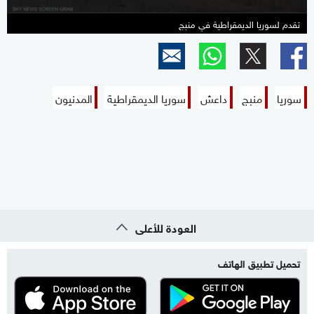
تقدم لسوريا الديمقراطية في منبج
سوريا
منبج
داعش
سوريا الديمقراطية
المدنيون
العودة للأعلى
تحميل تطبيق الهاتف