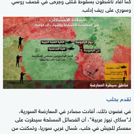
كما أفاد ناشطون بسقوط قـتلى وجرحى في قصف روسي
وسوري على ريف إدلب.
مناطق سيطرة المعارضة
تقدم بحلب
في غضون ذلك، أفادت مصادر في المعارضة السورية،
لـ"سكاي نيوز عربية"، أن الفصائل المسلحة سيطرت على
معسكر للجيش في حلب، شمال غربي سوريا، وتمكنت من