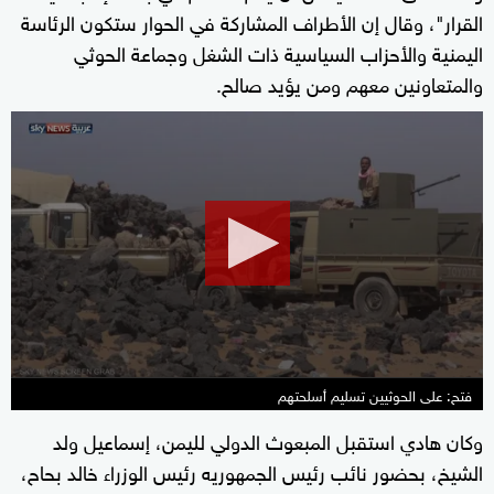
القرار"، وقال إن الأطراف المشاركة في الحوار ستكون الرئاسة
اليمنية والأحزاب السياسية ذات الشغل وجماعة الحوثي
والمتعاونين معهم ومن يؤيد صالح.
0
seconds
of
3
minutes,
43
seconds
فتح: على الحوثيين تسليم أسلحتهم
وكان هادي استقبل المبعوث الدولي لليمن، إسماعيل ولد
الشيخ، بحضور نائب رئيس الجمهوريه رئيس الوزراء خالد بحاح،