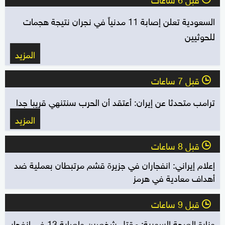
السعودية تعلن إصابة 11 مدنياً في نجران نتيجة هجمات
للحوثيين
المزيد
قبل 7 ساعات
l
ترامب متحدثا عن إيران: أعتقد أن الحرب سنتنهي قريبا جدا
المزيد
قبل 8 ساعات
l
إعلام إيراني: انفجاران في جزيرة قشم مرتبطان بعملية ضد
أهداف معادية في هرمز
قبل 9 ساعات
l
وزارة الصحة السورية: مقتل شخصين وإصابة 13 في انفجار