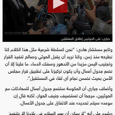
minutes,
26
seconds
جباري: على الحوثيين إطلاق المعتقلين
وتابع مستشار هادي: "نحن كسلطة شرعية مثل هذا الكلام كنا
نطرحه منذ زمن، وكنا نريد أن يقبل الحوثي وصالح تنفيذ القرار
وتجنيب اليمن مزيدا من التدهور وسفك الدماء. ما علينا إلا أن
نضع جدول أعمال وأن يكون تركيزنا على تطبيق قرار مجلس
الأمن بحيث نضمن نجاح أي لقاء في المستقبل".
وأضاف جباري أن الحكومة ستضع جدول أعمال للمحادثات مع
الحوثيين، مرجحا أن تستضيف جنيف الحوار، لكنه قال إن
موعده سيتم تحديده عند الاتفاق على جدول الأعمال.
وشدد على أنه "لا يمكن أن يعم السلام في بلادنا إلا بتنفيذ