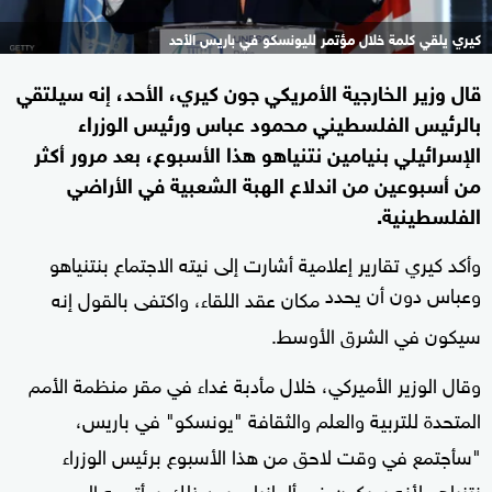
كيري يلقي كلمة خلال مؤتمر لليونسكو في باريس الأحد
قال وزير الخارجية الأمريكي جون كيري، الأحد، إنه سيلتقي
بالرئيس الفلسطيني محمود عباس ورئيس الوزراء
الإسرائيلي بنيامين نتنياهو هذا الأسبوع، بعد مرور أكثر
من أسبوعين من اندلاع الهبة الشعبية في الأراضي
الفلسطينية.
وأكد كيري تقارير إعلامية أشارت إلى نيته الاجتماع بنتنياهو
وعباس دون أن يحدد
مكان عقد اللقاء، واكتفى بالقول إنه
سيكون في الشرق الأوسط.
وقال الوزير الأميركي، خلال مأدبة غداء في مقر منظمة الأمم
المتحدة للتربية والعلم والثقافة "يونسكو" في باريس،
"سأجتمع في وقت لاحق من هذا الأسبوع برئيس الوزراء
نتنياهو لأنه سيكون في ألمانيا، وبعد ذلك سأتوجه إلى