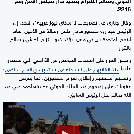
الحوثي وصالح الالتزام بتنفيذ قرار مجلس الأمن رقم
2216.
وقال جباري في تصريحات لـ"سكاي نيوز عربية"، الأحد، إن
الرئيس عبد ربه منصور هادي تلقى رسالة من الأمين العام
للأمم المتحدة بان كي مون، يؤكد فيها التزام الحوثي وصالح
بالقرار.
وينص القرار على انسحاب الحوثيين من الأراضي التي سيطروا
عليها
،
منذ انقلابهم على السلطة في سبتمبر من العام الماضي
وتسليم أسلحتهم وإطلاق سراح المحتجزين، كما يفرض
عقوبات على زعيمهم عبد الملك الحوثي وحليفه أحمد علي عبد
الله صالح نجل الرئيس السابق.
0
seconds
of
6