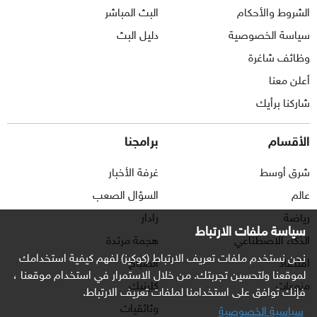
الشروط والأحكام
البث المباشر
سياسة الخصوصية
دليل البث
وظائف شاغرة
أعلن معنا
شاركنا برأيك
الأقسام
برامجنا
شرق أوسط
غرفة الأخبار
عالم
السؤال الصعب
رياضة
رادار
سياسة ملفات الارتباط
الذكاء الاصطناعي
هجمة مرتدة
نحن نستخدم ملفات تعريف الارتباط (كوكيز) لفهم كيفية استخدامك
اقتصاد
الصباح
لموقعنا ولتحسين تجربتك. من خلال الاستمرار في استخدام موقعنا ،
منوعات
كلينيك
فإنك توافق على استخدامنا لملفات تعريف الارتباط.
وثائقيات
سياسية الخصوصية