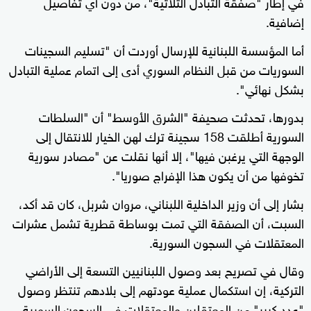
في إطار "صفقة التبادل الثلاثية"، من دون أي تفاصيل
إضافية.
أما المؤسسة اللبنانية للإرسال أوردت أن "تسليم السجينات
السوريات من قبل النظام السوري أدى إلى اتمام عملية التبادل
بشكل نهائي".
بدورها، تحدثت صحيفة "الشرق الأوسط" أن "السلطات
السورية أطلقت 158 سجينة ترك لهن الخيار للانتقال إلى
الوجهة التي يرغبن فيها"، إلا أنها نقلت عن "مصادر سورية
تخوفها من أن يكون هذا الإفراج صوريا".
بشار إلى أن وزير الداخلية اللبناني، مروان شربل، كان قد أكد،
السبت، أن الصفقة التي تمت بوساطة قطرية تشمل عشرات
المعتقلات في السجون السورية.
وقال في تصريح بعد وصول اللبنانيين التسعة إلى الأراضي
التركية، إن استكمال عملية عودتهم إلى بلادهم تنتظر وصول
"عدد كبير" من المعتقلين والمعتقلات في السجون السورية