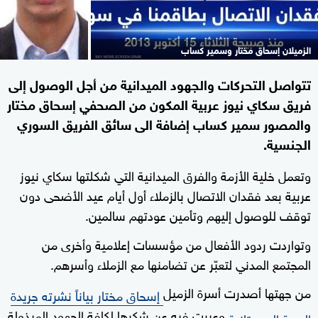
الزميلان إسحاق مختار وسمير كساب
تتواصل التحركات والجهود الميدانية من أجل الوصول إلى
فريق سكاي نيوز عربية المكون من الصحفي إسحاق مختار
والمصور سمير كساب إضافة الى سائق الفريق السوري
الجنسية.
وتعمل خلية الأزمة والفرق الميدانية التي شكلتها سكاي نيوز
عربية بعد فقدان الاتصال بالزملاء أول أيام عيد الأضحى دون
توقف للوصول إليهم وتأمين عودتهم سالمين.
وتواردت ردود الأفعال من مؤسسات إعلامية وأخرى من
المجتمع المدني لتعبّر عن تضامنها مع الزملاء وأسرهم.
من جهتها أصدرت أسرة الزميل
إسحاق مختار بياناً نشرته جريدة
وعبرت فيه عن شكرها لكافة الجهود المبذولة
الحرية الموريتانية