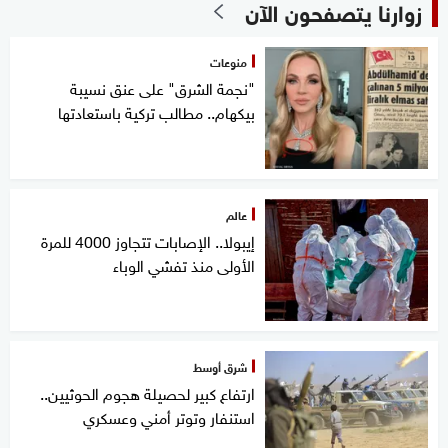
زوارنا يتصفحون الآن
منوعات
"نجمة الشرق" على عنق نسيبة
بيكهام.. مطالب تركية باستعادتها
عالم
إيبولا.. الإصابات تتجاوز 4000 للمرة
الأولى منذ تفشي الوباء
شرق أوسط
ارتفاع كبير لحصيلة هجوم الحوثيين..
استنفار وتوتر أمني وعسكري