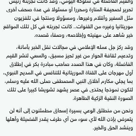
تحرير لصحيفة المنارة ومحررا أو مسئولا في عدة صحف أخرى
مثل السفير وأقلام وغيرها، ومسؤولا ومنتجا في تلفزيون
موريتانيا وغيره من القنوات.. كانت تجربته في كل تلك المواقع
خير شاهد على مهنيته وإخلاصه، وصفاء قصده.
وقد ركز جل عمله الإعلامي في مجالات نقل الخبر بأمانة،
وتدعيم ثقافة الحوار من غير تحيز مسبق، والسعي لنشر القيم
الفاضلة، وكان في هذا الصدد صاحب مبادرة بكر في إطلاق
أول مهرجان على القناة الموريتانية للتنافس في المديح النبوي،
بما يجلي مكارم أخلاق النبي المصطفى صلى الله عليه وسلم،
لتكون نموذجا يحتذى في عصر يشهد تشويشا كبيرا على تلك
الصورة النقية الزكية الطاهرة.
ونحن من منطلق الوعي بسيرة إسحاق مطمئنون إلى أنه لن
يتعرض بإذن الله لأي سوء من أي طرف يقدر الفضيلة وأهلها
وينشد الحق والخير.