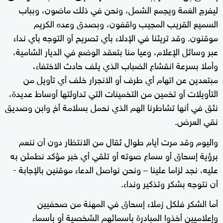
ليفرج الغمة ويجمع الشمل، ونحن في ذلك ماضون، وبباب
السميع القريب المجيب واقفون، وبصدق وعده الكريم
موقنون. وقد تريثنا في الإدلاء بأي تصريح أو التوجه بأي نداء
عبر وسائل الإعلام، وعيا منا بتعقد الوضع في الديار الشامية،
وأملا بسرعة انقشاع الضباب الذي يلف حادث الاختفاء،
مبتعدين عن اتهام أي طرف أو الانجرار خلف أي تأويل من
التأويلات أو تخمين من التخمينات التي تداولتها أوساط عديدة،
نثق في أنها تشاطرنا الهم الذي نحمل بسلامة أخ وابن وصديق
نقي العرض.
واليوم وقد مرت أيام طوال ثقال من الانتظار دون أن ننعم
برؤية إسحاق أو سماع صوته أو تلقي أي خبر مؤكد نطمئن به
عليه، نجد لزاما علينا – ونحن نواصل الدعاء موقنين بالإجابة -
أن نتوجه بشكر وتذكير ونداء.
أما الشكر فلكل زملاء إسحاق في المهنة من صحفيين
وإعلاميين أخذوا المبادرة بأسمائهم الشخصية أو بأسماء