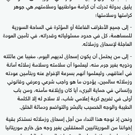
يليق بدولة تدرك أن كرامة مواطنيها وسلامتهم هي جوهر
كرامتها وسلامتها؛
- إلى جميع الأطراف الفاعلة أو المؤثرة في الساحة السورية
للمساهمة، كل في حدود مسئولياته وقدراته، في تأمين العودة
العاجلة لإسحاق وزملائه.
- إلى من يحتمل أن يكون إسحاق لديهم اليوم، مغيبا عن عائلته
وذويه بغير جرم منه، ليعلموا أن سلامته وسلامة زملائه أمانة
في أعناقهم، وليعلموا أنهم بسرعة الإفراج عنه وبتأمين عودته
وزملائه سالمين، يؤدون ما هو واجب شرعي وعرفي وقانوني
وإنساني في حماية البريء أيا كان وإبلاغه مأمنه، ومن باب
أولى في تفريج كربة إعلامي شاب، لا سلاح له إلا الكلمة
الطيبة والوجه الخصيب بالبشر والتواضع ودماثة الخلق.
ونحن إذ نوجه هذا النداء من أجل إسحاق وزملائه نستذكر بقية
إخواننا من الموريتانيين المعتقلين بغير وجه حق خارج موريتانيا
وندعو لهبة وطنية، على المستويات الرسمية والشعبية، من