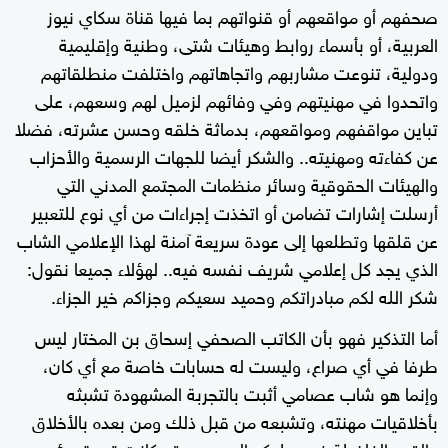
صحفهم أو مواقعهم أو قنواتهم بما فيها قناة سكاي نيوز
العربية، أو بأسماء روابط وهيئات شتى، وطنية وإقليمية
ودولية، تنوعت مشاربهم واتجاهاتهم واختلفت منطلقاتهم
واتحدوا في مهنيتهم وفي وفائهم لزميل لهم وسعهم، على
تباين مواقفهم ومواقعهم، بدماثة خلقه وحسن عشرته، فضلا
عن كفاءته ومهنيته.. والشكر أيضا للجهات الرسمية والأحزاب
والهيئات الحقوقية وسائر منظمات المجتمع المدني التي
أرسلت إشارات تضامن أو اتخذت إجراءات من أي نوع للتعبير
عن قلقها وتطلعها إلى عودة سريعة آمنة لهذا الإعلامي الشاب
الذي يجد كل إعلامي شريف نفسه فيه.. لهؤلاء جميعا نقول:
شكر الله لكم مبادراتكم وحميد سعيكم وجزاكم خير الجزاء.
أما التذكير فهو بأن الكاتب الصحفي إسحاق بن المختار ليس
طرفا في أي صراع، وليست له حسابات خاصة مع أي كان،
وإنما هو شاب عصامي أثبت بالتجربة المشهودة تشبثه
بأخلاقيات مهنته، وتشبعه من قبل ذلك ومن بعده بالأخلاق
والقيم الفاضلة في سلوكه اليومي، وقد كانت تجربته رئيس