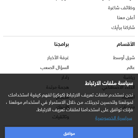
وظائف شاغرة
أعلن معنا
شاركنا برأيك
الأقسام
برامجنا
شرق أوسط
غرفة الأخبار
عالم
السؤال الصعب
رياضة
رادار
سياسة ملفات الارتباط
الذكاء الاصطناعي
هجمة مرتدة
نحن نستخدم ملفات تعريف الارتباط (كوكيز) لفهم كيفية استخدامك
اقتصاد
الصباح
لموقعنا ولتحسين تجربتك. من خلال الاستمرار في استخدام موقعنا ،
منوعات
كلينيك
فإنك توافق على استخدامنا لملفات تعريف الارتباط.
وثائقيات
سياسية الخصوصية
موافق
اشترك الآن بالنشرة الإخبارية