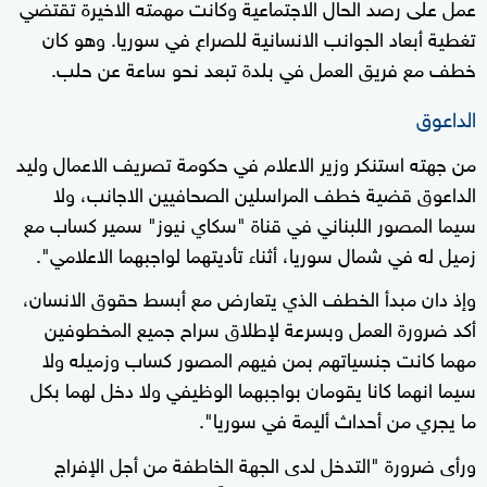
عمل على رصد الحال الاجتماعية وكانت مهمته الاخيرة تقتضي
تغطية أبعاد الجوانب الانسانية للصراع في سوريا. وهو كان
خطف مع فريق العمل في بلدة تبعد نحو ساعة عن حلب.
الداعوق
من جهته استنكر وزير الاعلام في حكومة تصريف الاعمال وليد
الداعوق قضية خطف المراسلين الصحافيين الاجانب، ولا
سيما المصور اللبناني في قناة "سكاي نيوز" سمير كساب مع
زميل له في شمال سوريا، أثناء تأديتهما لواجبهما الاعلامي".
وإذ دان مبدأ الخطف الذي يتعارض مع أبسط حقوق الانسان،
أكد ضرورة العمل وبسرعة لإطلاق سراح جميع المخطوفين
مهما كانت جنسياتهم بمن فيهم المصور كساب وزميله ولا
سيما انهما كانا يقومان بواجبهما الوظيفي ولا دخل لهما بكل
ما يجري من أحداث أليمة في سوريا".
ورأى ضرورة "التدخل لدى الجهة الخاطفة من أجل الإفراج