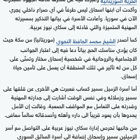
وأكدت أن ابنها اسحاق ليس طرفاً في أي صراع داخلي يجري
الآن في سوريا. وأعادت الأسرة في بيانها التذكير بمسيرته
المهنية المتميزة والتي قادته إلى سكاي نيوز عربية.
كما أصدر
(موريتانيا) من مكة حيث
الشيخ محمد الحافظ النحوي
كان يؤدي مناسك الحج بياناً دعا فيه إلى اعتبار الجوانب
الاجتماعية والروحانية في شخصية إسحاق مختار وتمنّى على
كل من له تأثير في تلك المنطقة أن يعمل على تأمين حياة
إسحاق.
أما أسرة الزميل سمير كساب فعبرت هي الأخرى عن قلقها على
سمير وزملائه وفي نفس الوقت أشارت إلى جدارته المهنية
وقدرته على التعامل مع المواقف الصعبة. وقالت إن الأمل
يحدوها بأن يعود قريباً الى داره وأهله وأصدقائه سالماً معافى.
من جانبها تحرص إدارة سكاي نيوز عربية على التواصل مع أسر
الزميلين سمير وإسحاق إضافة الى أسرة السائق السوري