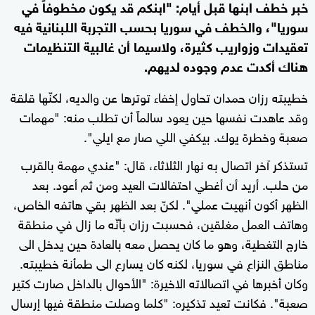
خبر خطف ابنها قبل أيام: "ابنكم قد يكون مخطوفاً في
سوريا"، والخطف في سوريا بحسب التجربة اللبنانية فيه
تعقيدات وزواريب كثيرة، ولاسيما أن غالبية التنظيمات
هناك أكدت عدم وجوده لديهم.
خطيبته رزان حمدان تحاول إخفاء توترها عن والديه، لكنّها قلقة
وقد عاهدت نفسها حين يعود سالماً أن تطلب منه: "مهمات
صعبة وخطرة يوك. بيكفي اللي صار مع ايلي".
تستذكر آخر اتصال به نهار الثلاثاء، قال: "عندي مهمة بالقرب
من حلب. أريد أن أغطي احتفالات العيد ومن ثم أعود. بعد
الظهر أكون أنهيت عملي". لكنّ بعد الظهر بقي هاتفه الخاص،
وهاتف العمل مغلقين، فحسبت رزان بأنّه ما زال في منطقة
خارج التغطية، وهو ما كان يحصل معه بالعادة حين يدخل الى
مناطق النزاع في سوريا، لكنه كان يسارع الى طمأنة خطيبته.
وكان أخبرها في اتصالاته الاخيرة: "الأحوال بالداخل صارت كتير
صعبة". فكانت تعيد تذكيره: "كلما وصلت منطقة فيها إرسال