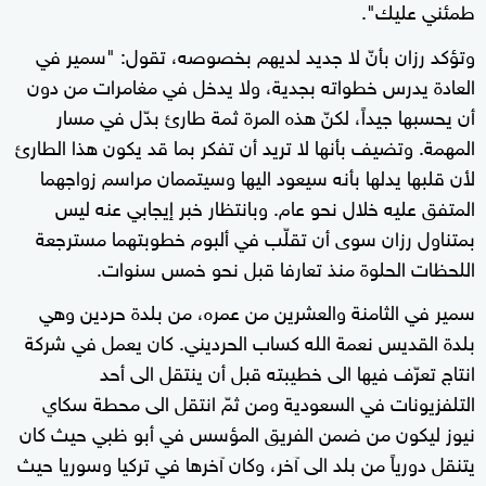
طمئني عليك".
وتؤكد رزان بأنّ لا جديد لديهم بخصوصه، تقول: "سمير في
العادة يدرس خطواته بجدية، ولا يدخل في مغامرات من دون
أن يحسبها جيداً، لكنّ هذه المرة ثمة طارئ بدّل في مسار
المهمة. وتضيف بأنها لا تريد أن تفكر بما قد يكون هذا الطارئ
لأن قلبها يدلها بأنه سيعود اليها وسيتممان مراسم زواجهما
المتفق عليه خلال نحو عام. وبانتظار خبر إيجابي عنه ليس
بمتناول رزان سوى أن تقلّب في ألبوم خطوبتهما مسترجعة
اللحظات الحلوة منذ تعارفا قبل نحو خمس سنوات.
سمير في الثامنة والعشرين من عمره، من بلدة حردين وهي
بلدة القديس نعمة الله كساب الحرديني. كان يعمل في شركة
انتاج تعرّف فيها الى خطيبته قبل أن ينتقل الى أحد
التلفزيونات في السعودية ومن ثمّ انتقل الى محطة سكاي
نيوز ليكون من ضمن الفريق المؤسس في أبو ظبي حيث كان
يتنقل دورياً من بلد الى آخر، وكان آخرها في تركيا وسوريا حيث