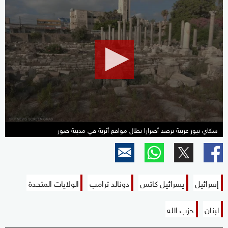
0
seconds
of
2
minutes,
10
seconds
سكاي نيوز عربية ترصد أضرارا تطال مواقع أثرية في مدينة صور
إسرائيل
يسرائيل كاتس
دونالد ترامب
الولايات المتحدة
لبنان
حزب الله