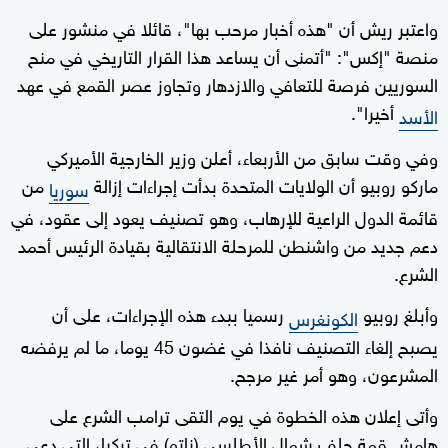
واعتبر ريش أن "هذه أخبار مرحب بها"، قائلا في منشور على
منصة "إكس": "أتمنى أن يساعد هذا القرار التاريخي في منح
السوريين فرصة للتعافي والازدهار وتجاوز عصر القمع في عهد
أخيرا".
الأسد
وفي وقت سابق من الأربعاء، أعلن وزير الخارجية الأميركي
ماركو روبيو أن الولايات المتحدة بدأت إجراءات إزالة
من
سوريا
قائمة الدول الراعية للإرهاب، وهو تصنيف يعود إلى عقود، في
دعم جديد من واشنطن للمرحلة الانتقالية بقيادة الرئيس أحمد
الشرع.
وأبلغ روبيو
رسميا ببدء هذه الإجراءات، على أن
الكونغرس
يصبح إلغاء التصنيف نافذا في غضون 45 يوما، ما لم يرفضه
المشرعون، وهو أمر غير مرجح.
وأتى إعلان هذه الخطوة في يوم التقى ترامب الشرع على
هامش قمة حلف شمال الأطلسي (ناتو) في تركيا، التي دعي