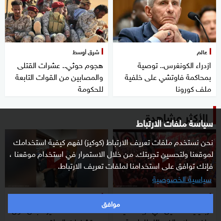
عالم
شرق أوسط
ازدراء الكونغرس.. توصية
هجوم حوثي.. عشرات القتلى
بمحاكمة فاوتشي على خلفية
والمصابين من القوات التابعة
ملف كورونا
للحكومة
الأكثر مشاهدة
سياسة ملفات الارتباط
نحن نستخدم ملفات تعريف الارتباط (كوكيز) لفهم كيفية استخدامك
لموقعنا ولتحسين تجربتك. من خلال الاستمرار في استخدام موقعنا ،
فإنك توافق على استخدامنا لملفات تعريف الارتباط.
سياسية الخصوصية
شرق أوسط
شرق أوسط
موافق
أربعينية الحسين في كربلاء تعيد
مشاهد صادمة تثير الجدل حول