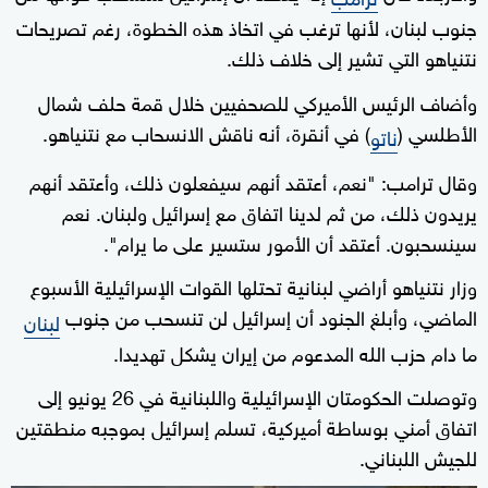
جنوب لبنان، لأنها ترغب في اتخاذ هذه الخطوة، رغم تصريحات
نتنياهو التي تشير إلى خلاف ‌ذلك.
وأضاف الرئيس الأميركي للصحفيين خلال قمة حلف شمال
الأطلسي (
) في أنقرة، أنه ناقش الانسحاب مع نتنياهو.
ناتو
وقال ‌ترامب: "نعم، أعتقد أنهم سيفعلون ‌ذلك، ⁠وأعتقد أنهم
يريدون ذلك، من ثم لدينا اتفاق مع إسرائيل ولبنان. نعم
⁠سينسحبون. أعتقد ‌أن الأمور ستسير على ما ⁠يرام".
وزار نتنياهو أراضي لبنانية تحتلها ⁠القوات الإسرائيلية الأسبوع
الماضي، وأبلغ الجنود أن إسرائيل لن ⁠تنسحب من جنوب
لبنان
ما دام حزب الله المدعوم من إيران يشكل تهديدا.
وتوصلت الحكومتان الإسرائيلية واللبنانية في 26 يونيو إلى
اتفاق أمني بوساطة أميركية، تسلم إسرائيل ‌بموجبه منطقتين
للجيش اللبناني.