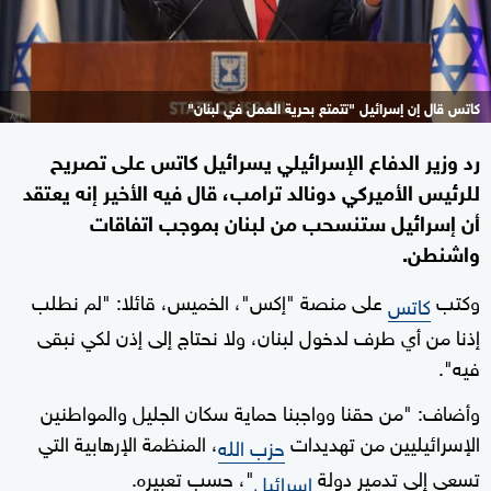
كاتس قال إن إسرائيل "تتمتع بحرية العمل في لبنان"
رد وزير الدفاع الإسرائيلي يسرائيل كاتس على تصريح
للرئيس الأميركي دونالد ترامب، قال فيه الأخير إنه يعتقد
أن إسرائيل ستنسحب من لبنان بموجب اتفاقات
واشنطن.
وكتب
على منصة "إكس"، الخميس، قائلا: "لم نطلب
كاتس
إذنا من أي طرف لدخول لبنان، ولا نحتاج إلى إذن لكي نبقى
فيه".
وأضاف: "من حقنا وواجبنا حماية سكان الجليل والمواطنين
الإسرائيليين من تهديدات
، المنظمة الإرهابية التي
حزب الله
تسعى إلى تدمير دولة
"، حسب تعبيره.
إسرائيل