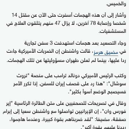
والخميس.
وأشار إلى أن هذه الهجمات أسفرت حتى الآن عن مقتل 14
شخصا وإصابة 78 آخرين، لا يزال 47 منهم يتلقون العلاج في
المستشفيات.
وجاء التصعيد بعد هجمات استهدفت 3 سفن تجارية
في
، قالت واشنطن إن الضربات الأميركية جاءت
مضيق هرمز
ردا عليها، بينما لم تعلن طهران مسؤوليتها عن تلك الهجمات.
وكتب الرئيس الأميركي دونالد ترامب على منصة "تروث
سوشال": "هذا رد على قصف إيران للسفن. إذا تكرر الأمر
فسيصبح الوضع أسوأ بكثير".
وقال في تصريحات للصحفيين على متن الطائرة الرئاسية "إير
فورس وان"، إن الإيرانيين تواصلوا مع واشنطن سعيا إلى إبرام
صفقة، مضيفا: "لقد ضربناهم بقوة كبيرة. وعندما هاجموا،
رددنا عليهم بقوة أكبر".