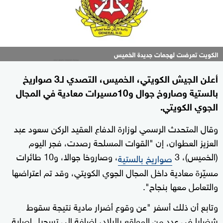
الكويت تعرضت لهجمات جديدة الخميس
أعلن الجيش الكويتي، الخميس، التصدي لـ3 صواريخ
بالستية وصاروخ جوال و10مسيرات معادية في المجال
الجوي الكويتي.
وقال المتحدث الرسمي لوزارة الدفاع العقيد الركن سعود عبد
العزيز العطوان، إن "القوات المسلحة رصدت، فجر اليوم
(الخميس)، 3
، وصاروخا جوالا، و10 طائرات
صواريخ بالستية
مسيّرة معادية داخل المجال الجوي الكويتي، وقد تم اعتراضها
والتعامل معها بنجاح".
وتابع أن ذلك أسفر "عن وقوع أضرار مادية نتيجة سقوط
شضايا في عدد من المواقع بالبلاد، إضافة إلى تسجيل إصابة