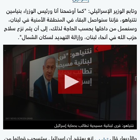
وتابع الوزير الإسرائيلي: "كما أوضحنا أنا ورئيس الوزراء بنيامين
نتنياهو، فإننا سنواصل البقاء في المنطقة الأمنية في لبنان،
وسنعمل من داخلها بحسب الحاجة لذلك، إلى أن يتم نزع سلاح
حزب الله في أنحاء لبنان، وإزالة التهديد لسكان الشمال".
0
seconds
of
9
minutes,
19
seconds
نتنياهو: قرى لبنانية مسيحية تطالب بحماية إسرائيل
والأربعاء قال
⁠إنه يعتقد أن إسرائيل ستسحب قواتها من
ترامب