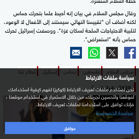
وقال مجلس السلام في بيان إنه أحيط علما بتحرك حماس
لكنه أضاف أن "تقييمنا النهائي سيستند إلى ​الأفعال لا الوعود،
لتلبية الاحتياجات الملحة لسكان غزة". ووصفت إسرائيل تحرك
حماس بأنه "استعراض".
مجلس السلام
فلسطين
حماس
إسرائيل
قطاع غزة
سياسة ملفات الارتباط
الأكثر قراءة
نحن نستخدم ملفات تعريف الارتباط (كوكيز) لفهم كيفية استخدامك
لموقعنا ولتحسين تجربتك. من خلال الاستمرار في استخدام موقعنا ،
فإنك توافق على استخدامنا لملفات تعريف الارتباط.
سياسية الخصوصية
موافق
علوم
خاص