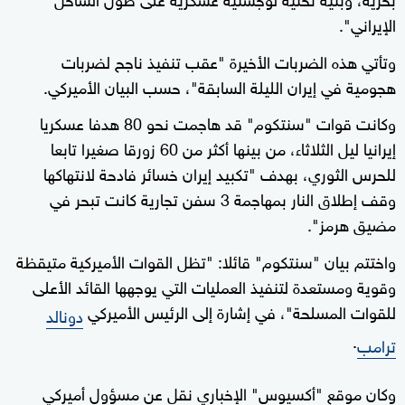
الإيراني".
وتأتي هذه الضربات الأخيرة "عقب تنفيذ ناجح لضربات
هجومية في إيران الليلة السابقة"، حسب البيان الأميركي.
وكانت قوات "سنتكوم" قد هاجمت نحو 80 هدفا عسكريا
إيرانيا ليل الثلاثاء، من بينها أكثر من 60 زورقا صغيرا تابعا
للحرس الثوري، بهدف "تكبيد إيران خسائر فادحة لانتهاكها
وقف إطلاق النار بمهاجمة 3 سفن تجارية كانت تبحر في
مضيق هرمز".
واختتم بيان "سنتكوم" قائلا: "تظل القوات الأميركية متيقظة
وقوية ومستعدة لتنفيذ العمليات التي يوجهها القائد الأعلى
للقوات المسلحة"، في إشارة إلى الرئيس الأميركي
دونالد
.
ترامب
وكان موقع "أكسيوس" الإخباري نقل عن مسؤول أميركي