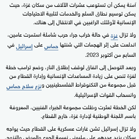
آمنة يمكن أن تستوعب عشرات الآلاف من سكان غزة، حيث
يمكن توسيع نطاق السلع والخدمات لتلبية الاحتياجات
الإنسانية لأولئك الراغبين في الانتقال إلى هناك.
ولا تزال
في حالة خراب جراء حرب شاملة استمرت عامين،
غزة
اندلعت على إثر الهجمات التي شنتها ​
على
في
حماس
إسرائيل
السابع من أكتوبر 2023.
وبعد التوصل إلى اتفاق لوقف إطلاق النار، وضع ترامب خطة
لغزة تنص على زيادة المساعدات الإنسانية وإدارة ‌القطاع من
قبل مجموعة من التكنوقراط الفلسطينيين و
نزع سلاح حماس
وانسحاب القوات الإسرائيلية.
لكن الخطة تعثرت وظلت مجموعة الخبراء الفنيين، المعروفة
باسم اللجنة الوطنية لإدارة غزة، خارج ‌القطاع.
ولا تزال إسرائيل تشن غارات ‌عسكرية على القطاع حيث يواجه
سكان يزيد عددهم على مليوني نسمة الجوع والمرض والنزوح.