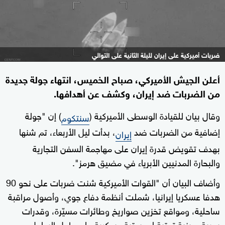
ضربات أميركية على إيران لليلة الثانية على التوالي
أعلن الجيش الأميركي، صباح الخميس، انتهاء جولة جديدة
من الضربات ضد إيران، وكشف عن أهدافها.
وقال بيان للقيادة الوسطى الأميركية (
) إن "جولة
سنتكوم
إضافية من الضربات ضد
، بدأت ليل الأربعاء، تم شنها
إيران
بهدف تقويض قدرة إيران على مهاجمة السفن التجارية
والبحارة المدنيين الأبرياء في مضيق هرمز".
وأضاف البيان أن "القوات الأميركية شنت ضربات على نحو 90
هدفا عسكريا إيرانيا، شملت أنظمة دفاع جوي، وأصول مراقبة
ساحلية، ومواقع تخزين صواريخ وطائرات مسيّرة، وقدرات
بحرية، وبنية تحتية لوجستية عسكرية على طول الساحل