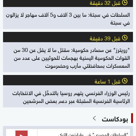
قبل 32 دقيقة
l
السلطات في سبتة: ما بين 3 آلاف و5 آلاف مهاجر لا يزالون
في سبتة
قبل 39 دقيقة
l
"رويترز" عن مصادر حكومية: مقتل ما لا يقل عن 30 من
القوات الحكومية اليمنية بهجمات للحوثيين على عدد من
المعسكرات بمحافظتي مأرب وحضرموت
قبل 1 ساعة
l
رئيس الوزراء الفرنسي يتهم روسيا بالتدخّل في الانتخابات
الرئاسية الفرنسية المقبلة عبر دعم بعض المرشحين
بودكاست
"السلطان المصري" في طرابزون التركي