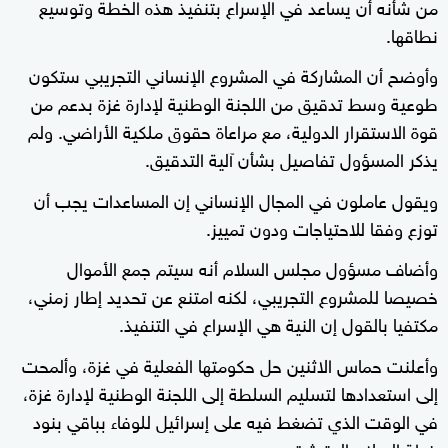
من شأنه ​أن يساعد في الإسراع بتنفيذ هذه الخطة وتوسيع
⁠نطاقها.
وأوضح أن المشاركة في المشروع الإنساني ​التجريبي ستكون
طوعية وسط تدقيق من اللجنة الوطنية لإدارة غزة بدعم من
قوة الاستقرار الدولية، مع مراعاة حقوق ملكية الأراضي. ولم
يذكر المسؤول تفاصيل بشأن آلية التدقيق.
ويقول عاملون في المجال الإنساني إن ​المساعدات يجب أن
توزع وفقا للاحتياجات ودون تمييز.
وأضاف مسؤول مجلس السلام أنه سيتم جمع الأموال
خصيصا للمشروع التجريبي، لكنه امتنع عن تحديد إطار زمني،
مكتفيا بالقول إن النية هي الإسراع في التنفيذ.
وأعلنت حماس الاثنين حل حكومتها الفعلية في غزة، وألمحت
إلى استعدادها لتسليم السلطة إلى اللجنة الوطنية لإدارة غزة،
في الوقت الذي تضغط فيه على ​إسرائيل ‌للوفاء بباقي بنود
خطة السلام المتعثرة.