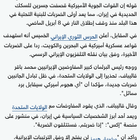
قوله إن القوات الجوية الأميركية قصفت جسرين للسكك
الحديدية في إيران، مما يعد أولى الضربات للبنية التحتية في
هذا البلد منذ وقف إطلاق النار في 8 أبريل الماضي.
في المقابل، أعلن
الخميس أنه استهدف
الحرس الثوري الإيراني
قواعد عسكرية أميركية في البحرين والكويت، ردا على الضربات
الأخيرة، وفق بيان نقله التلفزيون الإيراني الرسمي.
ووجه رئيس البرلمان كبير المفاوضين الإيرانيين محمد باقر
قاليباف، تحذيرا إلى الولايات المتحدة، في ظل تبادل الجانبين
ضربات جديدة، مؤكدا أن "أي هجوم أميركي سيقابل برد
مماثل".
وقال قاليباف، الذي يقود المفاوضات مع
الولايات المتحدة
ويعد أحد أبرز الشخصيات السياسية في إيران، في منشور على
منصة "إكس": "إذا ضربتم، فستتلقون الضربة".
وأكد أن "
لن يفتح إلا وفق الترتيبات الإيرانية،
مضيق هرمز