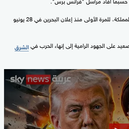
 حسبما أفاد مراسل "فرانس برس".
وأشار المراسل إلى أن انفجارات سمعت شمالي المملكة، للمرة الأولى منذ إعلان البحرين في 28 يونيو
يد على الجهود الرامية إلى إنهاء الحرب في
الشرق
0
seconds
of
0
seconds
Volume
90%