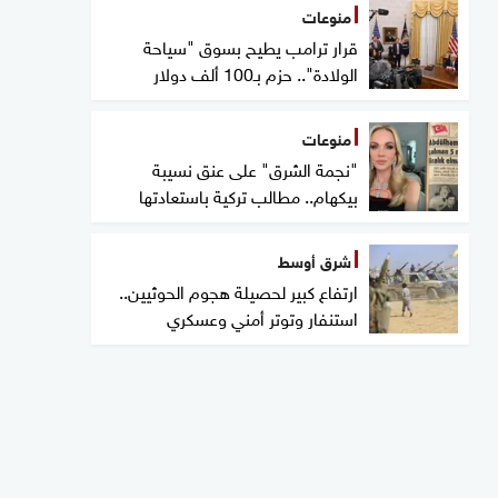
منوعات
قرار ترامب يطيح بسوق "سياحة
الولادة".. حزم بـ100 ألف دولار
منوعات
"نجمة الشرق" على عنق نسيبة
بيكهام.. مطالب تركية باستعادتها
شرق أوسط
ارتفاع كبير لحصيلة هجوم الحوثيين..
استنفار وتوتر أمني وعسكري