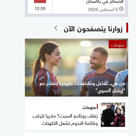
الضمائر في باكستان
12:55
5 أغسطس 2026
l
زوارنا يتصفحون الآن
منوعات
من هي.. تفاعل ومشاهدات مليونية لصلاح مع
"إيشان أكسوي"
منوعات
زفاف رونالدو السبت؟ ماديرا تترقب
وقائمة النجوم تشعل التكهنات