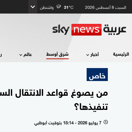
السبت 8 أغسطس 2026
°C
31
واشنطن
شرق أوسط
الرئيسية
أخبار
عالم
ر
خاص
من يصوغ قواعد الانتقال الس
تنفيذها؟
7 يوليو 2026 - 18:14 بتوقيت أبوظبي
l