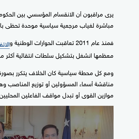
يرى مراقبون أن الانقسام المؤسسي بين الحكوم
مباشرة لغياب مرجعية سياسية موحدة تحظى باع
فمنذ عام 2011 تعاقبت الحوارات الوطنية و
الات
معظمها انشغل بتشكيل سلطات انتقالية أكثر من ا
ومع كل محطة سياسية كان الخلاف يتكرر بصورة م
مناقشة أسماء المسؤولين أو توزيع المناصب وهو
موازين القوى أو تبدل مواقف الفاعلين المحليين 