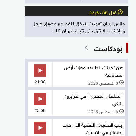
قبل 56 دقيقة
l
فانس: إيران تعهدت بتدفق النفط عبر مضيق هرمز
وواشنطن لا تثق حتى تثبت طهران ذلك
بودكاست
حين تحدثت الطبيعة وهزت أرض
المحروسة
21:06
6 أغسطس 2026
l
"السلطان المصري" في طرابزون
التركي
25:58
5 أغسطس 2026
l
زينب الصغيرة.. القضية التي هزت
الضمائر في باكستان