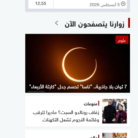
12:55
5 أغسطس 2026
l
زوارنا يتصفحون الآن
علوم
7 ثوان بلا جاذبية.. "ناسا" تحسم جدل "كارثة الأربعاء"
منوعات
زفاف رونالدو السبت؟ ماديرا تترقب
وقائمة النجوم تشعل التكهنات
عالم