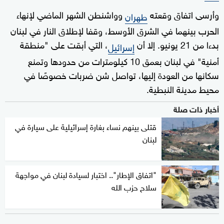
وأرسى اتفاق وقعته
وواشنطن الشهر الماضي لإنهاء
طهران
الحرب بينهما في الشرق الأوسط، وقفا لإطلاق النار في لبنان
بدءا من 21 يونيو. إلا أن
، التي أبقت على "منطقة
إسرائيل
أمنية" في لبنان بعمق 10 كيلومترات من حدودها وتمنع
سكانها من العودة إليها، تواصل شن ضربات خصوصًا في
محيط مدينة النبطية.
أخبار ذات صلة
قتلى بينهم نساء بغارة إسرائيلية على سيارة في
لبنان
"اتفاق الإطار".. اختبار لسيادة لبنان في مواجهة
سلاح حزب الله