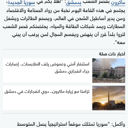
بقصر الشعب
: "أهلاً بكم في
،
ماكرون
بدمشق
سوريا الجديدة
يجتمع في هذه القاعة اليوم نخبة من رواد الصناعة والاقتصاد
ومن يدير أساطيل الشحن في العالم، ويصنع الطائرات ويشغل
المطارات ويمد شبكات الطاقة والمياه، يحتضنكم قصر الشعب
لتروا بلداً قرر أن ينهض ويفسح المجال لمن يرغب أن يبني
معه".
أخبار ذات صلة
استنفار أمني وغموض يلف الملابسات.. إصابات
جراء انفجاري دمشق
تزامنا مع زيارة ماكرون.. دوي انفجارات في دمشق
وأكمل: "سوريا تمتلك موقعاً استراتيجياً يصل المتوسط