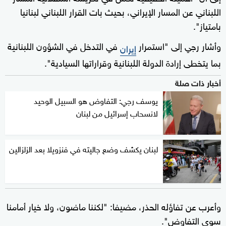
اللبناني عن المسار الإيراني، بحيث بات القرار اللبناني لبنانيا
بامتياز".
وأشار رجي إلى "استمرار
في التدخل في الشؤون اللبنانية
إيران
بما يتخطى إرادة الدولة اللبنانية وقراراتها السيادية".
أخبار ذات صلة
يوسف رجي: التفاوض هو السبيل الوحيد
لانسحاب إسرائيل من لبنان
لبنان يكشف وضع جاليته في فنزويلا بعد الزلزالين
وأعرب عن تفاؤله الحذر، مضيفا: "لكننا ماضون، ولا خيار أمامنا
سوى التفاوض".