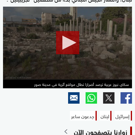
0
seconds
of
2
minutes,
10
seconds
سكاي نيوز عربية ترصد أضرارا تطال مواقع أثرية في مدينة صور
إسرائيل
لبنان
جدعون ساعر
زوارنا يتصفحون الآن