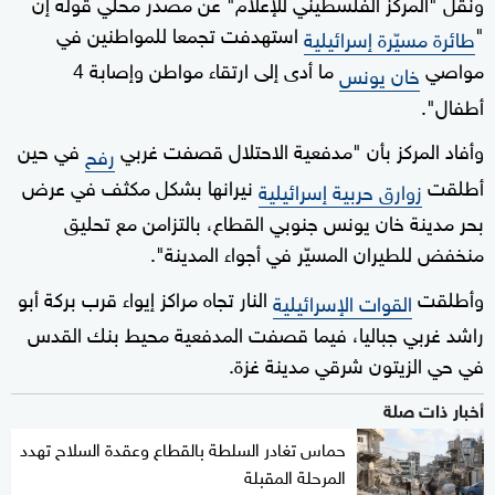
ونقل "المركز الفلسطيني للإعلام" عن مصدر محلي قوله إن
"
استهدفت تجمعا للمواطنين في
طائرة مسيّرة إسرائيلية
مواصي
ما أدى إلى ارتقاء مواطن وإصابة 4
خان يونس
أطفال".
وأفاد المركز بأن "مدفعية الاحتلال قصفت غربي
في حين
رفح
أطلقت
نيرانها بشكل مكثف في عرض
زوارق حربية إسرائيلية
بحر مدينة خان يونس جنوبي القطاع، بالتزامن مع تحليق
منخفض للطيران المسيّر في أجواء المدينة".
وأطلقت
النار تجاه مراكز إيواء قرب بركة أبو
القوات الإسرائيلية
راشد غربي جباليا، فيما قصفت المدفعية محيط بنك القدس
في حي الزيتون شرقي مدينة غزة.
أخبار ذات صلة
حماس تغادر السلطة بالقطاع وعقدة السلاح تهدد
المرحلة المقبلة