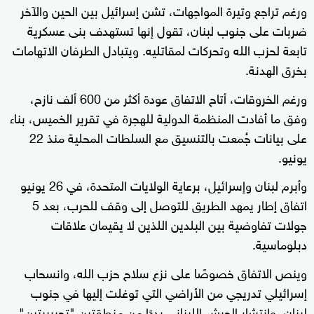
ورغم تراجع وتيرة المواجهات، تشن إسرائيل بين الحين والآخر
ضربات على جنوب لبنان، تقول إنها تستهدف بنى عسكرية
تابعة لحزب الله وتحركات لمقاتليه. ويتبادل الطرفان الاتهامات
بخرق الهدنة.
ورغم الخروقات، أتاح الاتفاق عودة أكثر من 600 ألف نازح،
وفق ما أفادت المنظمة الدولية للهجرة في تقرير الخميس، بناء
على بيانات جُمعت بالتنسيق مع السلطات المحلية منذ 22
يونيو.
وأبرم لبنان وإسرائيل، برعاية الولايات المتحدة، في 26 يونيو
اتفاق إطار يمهد الطريق للتوصل إلى وقف للحرب، بعد 5
جولات تفاوضية بين البلدين اللذين لا يقيمان علاقات
دبلوماسية.
وينص الاتفاق خصوصًا على نزع سلاح حزب الله، وانسحاب
إسرائيلي تدريجي من الأراضي التي توغلت إليها في جنوب
لبنان، وانتشار الجيش اللبناني بدءًا من منطقتين "تجريبيتين".