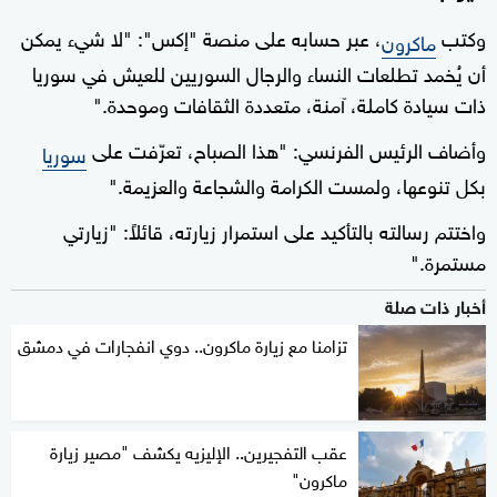
وكتب
، عبر حسابه على منصة "إكس": "لا شيء يمكن
ماكرون
أن يُخمد تطلعات النساء والرجال السوريين للعيش في سوريا
ذات سيادة كاملة، آمنة، متعددة الثقافات وموحدة."
وأضاف الرئيس الفرنسي: "هذا الصباح، تعرّفت على
سوريا
بكل تنوعها، ولمست الكرامة والشجاعة والعزيمة."
واختتم رسالته بالتأكيد على استمرار زيارته، قائلاً: "زيارتي
مستمرة."
أخبار ذات صلة
تزامنا مع زيارة ماكرون.. دوي انفجارات في دمشق
عقب التفجيرين.. الإليزيه يكشف "مصير زيارة
ماكرون"