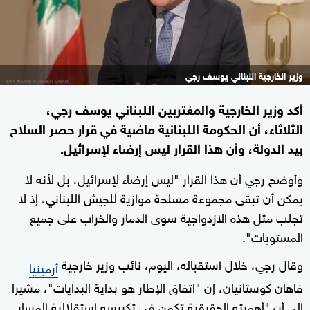
وزير الخارجية اللبناني يوسف رجي
أكد وزير الخارجية والمغتربين اللبناني يوسف رجي،
الثلاثاء، أن الحكومة اللبنانية ماضية في قرار حصر السلاح
بيد الدولة، وأن هذا القرار ليس إرضاء لإسرائيل.
وأوضح رجي أن هذا القرار "ليس إرضاء لإسرائيل، بل لأنه لا
يمكن أن تبقى مجموعة مسلحة موازية للجيش اللبناني، إذ لا
تجلب مثل هذه الازدواجية سوى الدمار والخراب على جميع
المستويات".
وقال رجي، خلال استقباله، اليوم، نائب وزير خارجية
أرمينيا
فاهان كوستانيان، إن "اتفاق الإطار هو بداية البدايات"، مشيرا
إلى أن "أهميته الحقيقية تكمن في تكريسه استقلالية المسار