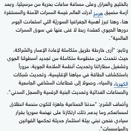
بالخليج والعراق وعلى مسافة ساعات بحرية من مرسيليا، وبعد
أزمة مضيق
أدرك العالم قيمة الممرات الآمنة والمستقرة
هرمز
هنا، وهنا تبرز أهمية الجغرافيا السوريّة التي استعادت اليوم
دورها الحيوي كعقدة ربط لا غنى عنها في سوق الممرات
العالمية".
وتابع: "أرى خارطة طريق متكاملة لإعادة الإعمار والشراكة،
حيث نتحدث عن منظومة متكاملة من تجديد أسطولنا الجوي
وتشغيل مطاراتنا وتحديث أنظمة الملاحة الجوية، مروراً
باستكشاف الطاقة في مياهنا الإقليمية، وتحديث شبكات
والمياه، وصولا إلى قطاعات المشافي الجامعية
الكهرباء
والصناعات الغذائية وتحديث البنية الرقمية والسجل المدني".
وأضاف الشرع: "مدننا الصناعية جاهزة لتكون منصة انطلاق
لمصانعكم وما يدعم ذلك ارتكازنا على نهضة سوريا بقرار
سيادي فنحن نبني بيئة استثمار حديثة تحكمها القوانين
والمؤسسات".