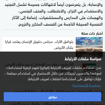
والإصابة، بل يتعرضون أيضاً لانتهاكات جسيمة تشمل التجنيد
والاستخدام في النزاع، والاختطاف، والعنف الجنسي،
والهجمات على المدارس والمستشفيات، إضافة إلى الآثار
النفسية العميقة الناجمة عن القصف المتكرر والنزوح.
أخبار ذات صلة
بتوافق الآراء.. مجلس حقوق الإنسان يعتمد قرارا
بشأن الأبيض
سياسة ملفات الارتباط
30 مليون دولار من الإمارات لدعم سكان الأبيض
نحن نستخدم ملفات تعريف الارتباط (كوكيز) لفهم كيفية استخدامك
في السودان
لموقعنا ولتحسين تجربتك. من خلال الاستمرار في استخدام موقعنا ،
فإنك توافق على استخدامنا لملفات تعريف الارتباط.
سياسية الخصوصية
ودعت اليونيسف جميع أطراف النزاع إلى حماية المدنيين
والبنية التحتية المدنية، وضمان وصول المساعدات الإنسانية
موافق
بصورة آمنة وسريعة ومن دون عوائق، واتخاذ جميع التدابير