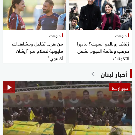
منوعات
منوعات
زفاف رونالدو السبت؟ ماديرا
من هي.. تفاعل ومشاهدات
تترقب وقائمة النجوم تشعل
مليونية لصلاح مع "إيشان
التكهنات
أكسوي"
أخبار لبنان
شرق أوسط