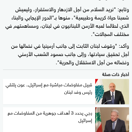
وتابع: "نريد السلام من أجل الازدهار والاستقرار، وليعيش
شعبنا حياة كريمة وطبيعية"، منوها بـ"الدور الإيجابي والبناء
الذي لطالما لعبه الأرمن اللبنانيون في لبنان، ومساهمتهم في
مختلف المجالات".
وأكد: "وقوف لبنان الثابت إلى جانب أرمينيا في نضالها من
أجل تحقيق سيادتها، وإلى جانب صمود الشعب الأرمني
ونضاله من أجل الاستقلال والحرية".
أخبار ذات صلة
قبيل مفاوضات مباشرة مع إسرائيل.. عون يلتقي
رئيس وفد لبنان
رجي يحدد 3 أهداف جوهرية من المفاوضات مع
إسرائيل