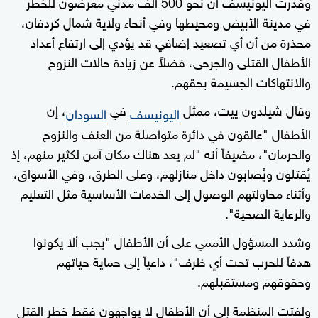
وقدرت اليونيسف أن نحو 500 ألف مدني معرضون للخطر
في مدينة الأبيض ومحيطها وفي أنحاء ولاية شمال كردفان،
محذرة من أن أي تصعيد إضافي قد يؤدي إلى ارتفاع أعداد
الأطفال القتلى والجرحى، فضلاً عن زيادة حالات النزوح
والانتهاكات الجسيمة بحقهم.
وقال شيلدون ييت، ممثل
في
، إن
اليونيسف
السودان
الأطفال "عالقون في دائرة متواصلة من العنف والنزوح
والحرمان"، مضيفاً أنه "لم يعد هناك مكان آمن لكثير منهم، إذ
يُقتلون ويُصابون داخل منازلهم، وعلى الطرق، وفي الأسواق،
وأثناء محاولتهم الوصول إلى الخدمات الأساسية مثل التعليم
والرعاية الصحية".
وشدد المسؤول الأممي على أن الأطفال "يجب ألا يكونوا
هدفاً للحرب تحت أي ظرف"، داعياً إلى حماية حياتهم
وحقوقهم ومستقبلهم.
ولفتت المنظمة إلى أن الأطفال لا يواجهون فقط خطر القتل