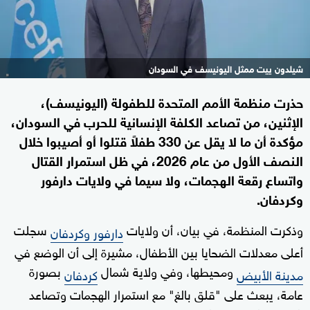
شيلدون ييت ممثل اليونيسف في السودان
حذرت منظمة الأمم المتحدة للطفولة (اليونيسف)،
الإثنين، من تصاعد الكلفة الإنسانية للحرب في السودان،
مؤكدة أن ما لا يقل عن 330 طفلاً قتلوا أو أصيبوا خلال
النصف الأول من عام 2026، في ظل استمرار القتال
واتساع رقعة الهجمات، ولا سيما في ولايات دارفور
وكردفان.
وذكرت المنظمة، في بيان، أن ولايات
سجلت
دارفور وكردفان
أعلى معدلات الضحايا بين الأطفال، مشيرة إلى أن الوضع في
ومحيطها، وفي ولاية شمال
بصورة
مدينة الأبيض
كردفان
عامة، يبعث على "قلق بالغ" مع استمرار الهجمات وتصاعد