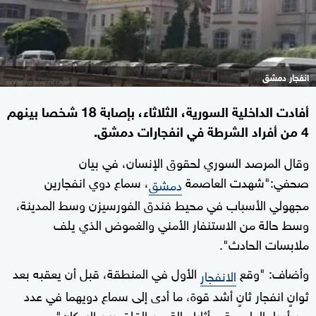
انفجار دمشق
أفادت الداخلية السورية، الثلاثاء، بإصابة 18 شخصا بينهم
4 من أفراد الشرطة في انفجارات دمشق.
وقال المرصد السوري لحقوق الإنسان، في بيان
صحفي:"شهدت العاصمة
، سماع دوي انفجارين
دمشق
مجهولي الأسباب في محيط فندق الفورسيزن وسط المدينة،
وسط حالة من الاستنفار الأمني والغموض الذي يلف
ملابسات الحادث".
وأضاف: "وقع
الأول في المنطقة، قبل أن يعقبه بعد
الانفجار
ثوانٍ انفجار ثانٍ أشد قوة، ما أدى إلى سماع دويهما في عدد
من أحياء العاصمة، وأثارا حالة من القلق بين السكان".