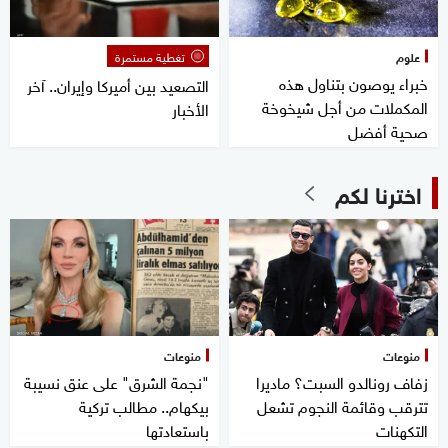
علوم
تغطية مستمرة
خبراء يوصون بتناول هذه
التصعيد بين أميركا وإيران.. آخر
المكملات من أجل شيخوخة
الأخبار
صحية أفضل
اخترنا لكم
منوعات
منوعات
زفاف رونالدو السبت؟ ماديرا
"نجمة الشرق" على عنق نسيبة
تترقب وقائمة النجوم تشعل
بيكهام.. مطالب تركية
التكهنات
باستعادتها