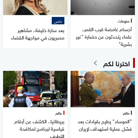
منوعات
خاص
أجسام غامضة قرب القمر..
بعد سارة خليفة.. مشاهير
علماء يتحدثون عن حضارة "غير
مصريون في مواجهة القضاء
بشرية"
اخترنا لكم
عالم
عالم
"الموساد" يطيح بقيادات بعد
بريطانيا.. الكشف عن أرقام
فشل عملية استهداف لإيران
قياسية لبرنامج لمكافحة
التطرف