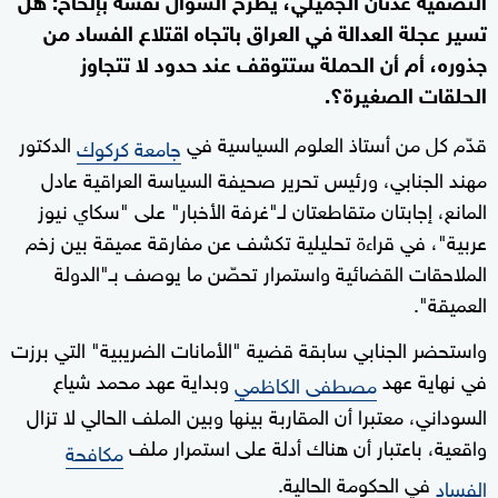
تسير عجلة العدالة في العراق باتجاه اقتلاع الفساد من
جذوره، أم أن الحملة ستتوقف عند حدود لا تتجاوز
الحلقات الصغيرة؟.
قدّم كل من أستاذ العلوم السياسية في
الدكتور
جامعة كركوك
مهند الجنابي، ورئيس تحرير صحيفة السياسة العراقية عادل
المانع، إجابتان متقاطعتان لـ"غرفة الأخبار" على "سكاي نيوز
عربية"، في قراءة تحليلية تكشف عن مفارقة عميقة بين زخم
الملاحقات القضائية واستمرار تحصّن ما يوصف بـ"الدولة
العميقة".
واستحضر الجنابي سابقة قضية "الأمانات الضريبية" التي برزت
في نهاية عهد
وبداية عهد محمد شياع
مصطفى الكاظمي
السوداني، معتبرا أن المقاربة بينها وبين الملف الحالي لا تزال
واقعية، باعتبار أن هناك أدلة على استمرار ملف
مكافحة
في الحكومة الحالية.
الفساد