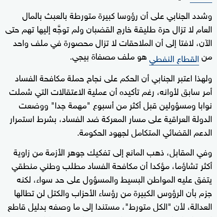
وشدد الجنابي على أن رؤوسا كبيرة متورطة بالعبث بالمال
العام لا تزال حرة طليقة خارج القضبان ولم توجَّه إليها تهم حتى
الآن، لافتا إلى أن الملاحقات لا تزال محصورة في ملف واحد
من
هو ملف مصفاة بيجي.
القطاع النفطي
ولهذا اعتبر الجنابي أن الحكم على نجاح حملة مكافحة الفساد
أمر سابق لأوانه، رغم تأكيده أن عملية الاعتقالات التي شملت
نوابا ومسؤولين قبل أكثر من أسبوع "مهمة جدا" ووضعت
الدولة العراقية على مسار المعركة ضد الفساد، بشرط استمرار
الدعم القضائي المتكامل لجهود الحكومة.
وفي المقابل، ذهب المانع إلى تفكيك جوهر الأزمة من زاوية
أكثر تشاؤما، مؤكدا أن مكافحة الفساد مطلب وطني منطقي
يتفق عليه المواطن البسيط والمسؤول على حد سواء، لكنه
جزم بأن الرؤوس الكبيرة من رؤساء الأحزاب والكتل لن تطالها
العدالة، لأن "الكل متورط"، مستندا إلى ما وصفه بدليل قاطع