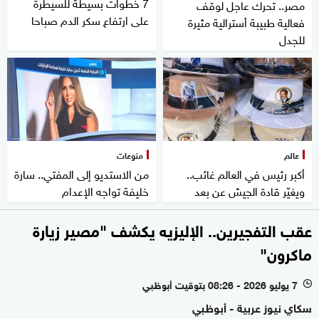
7 خطوات بسيطة للسيطرة
مصر.. تحرك عاجل لوقف
على ارتفاع سكر الدم صباحا
فعالية طبيبة أسترالية مثيرة
للجدل
عالم
منوعات
أكبر رئيس في العالم غائب..
من الاستديو إلى المفتي.. سارة
ويغيّر قادة الجيش عن بعد
خليفة تواجه الإعدام
عقب التفجيرين.. الإليزيه يكشف "مصير زيارة
ماكرون"
7 يوليو 2026 - 08:26 بتوقيت أبوظبي
l
سكاي نيوز عربية - أبوظبي