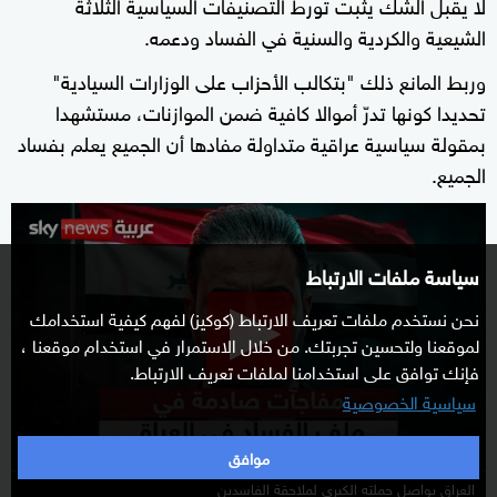
لا يقبل الشك يثبت تورط التصنيفات السياسية الثلاثة
الشيعية والكردية والسنية في الفساد ودعمه.
وربط المانع ذلك "بتكالب الأحزاب على الوزارات السيادية"
تحديدا كونها تدرّ أموالا كافية ضمن الموازنات، مستشهدا
بمقولة سياسية عراقية متداولة مفادها أن الجميع يعلم بفساد
الجميع.
0
seconds
سياسة ملفات الارتباط
of
15
نحن نستخدم ملفات تعريف الارتباط (كوكيز) لفهم كيفية استخدامك
minutes,
لموقعنا ولتحسين تجربتك. من خلال الاستمرار في استخدام موقعنا ،
20
فإنك توافق على استخدامنا لملفات تعريف الارتباط.
seconds
سياسية الخصوصية
موافق
العراق يواصل حملته الكبرى لملاحقة الفاسدين