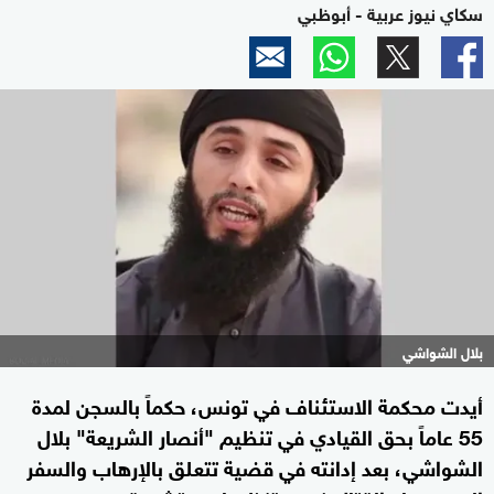
سكاي نيوز عربية - أبوظبي
بلال الشواشي
أيدت محكمة الاستئناف في تونس، حكماً بالسجن لمدة
55 عاماً بحق القيادي في تنظيم "أنصار الشريعة" بلال
الشواشي، بعد إدانته في قضية تتعلق بالإرهاب والسفر