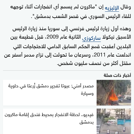
وقال
إن "ماكرون لم يسمع أي انفجارات أثناء توجهه
الإليزيه
للقاء الرئيس السوري في قصر الشعب بدمشق".
وهذه أول زيارة لرئيس فرنسي إلى سوريا منذ زيارة الرئيس
الأسبق نيكولا
الثانية عام 2009، قبل قطيعة بين
ساركوزي
البلدين أعقبت قمع الحكم السابق الدامي للاحتجاجات التي
اندلعت عام 2011، وسرعان ما تحولت إلى نزاع مدمر أسفر عن
مقتل أكثر من نصف مليون شخص.
أخبار ذات صلة
مصدر أمني: عبوتا تفجير دمشق زُرعتا في حاوية
وسيارة
فيديو.. لحظة الانفجار بمحيط فندق إقامة ماكرون
بدمشق