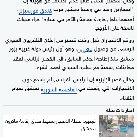
"انفجارين وقعا في وسط دمشق قرب
،
فندق فورسيزنز
أحدهما داخل حاوية قمامة والآخر في سيارة" جراء عبوات
ناسفة على الأرجح.
ووقع الانفجاران قبل وقت قصير من إعلان التلفزيون السوري
الرسمي عن وصول
، وهو أول رئيس دولة غربية يزور
ماكرون
دمشق منذ إطاحة الحكم السابق، الى القصر الرئاسي لعقد
محادثات رسمية مع نظيره السوري أحمد الشرع.
وقال ⁠قصر الإليزيه إن الرئيس الفرنسي ‌لم يسمع دوي
الانفجارات ‌التي ‌وقعت في
دمشق صباح
العاصمة السورية
‌الثلاثاء.
أخبار ذات صلة
فيديو.. لحظة الانفجار بمحيط فندق إقامة ماكرون
بدمشق