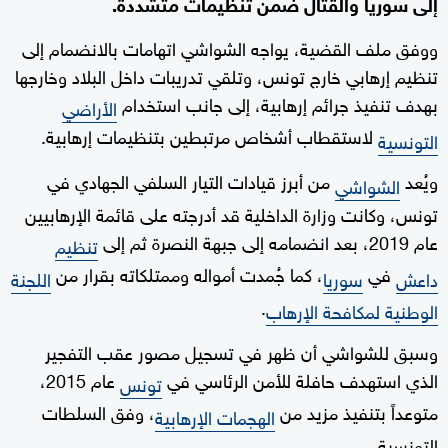
إلى سوريا والقتال ضمن تنظيمات متشددة.
ووفق ملف القضية، يواجه الشواشي اتهامات بالانضمام إلى
تنظيم إرهابي خارج تونس، وتلقي تدريبات داخل البلاد وخارجها
بهدف تنفيذ جرائم إرهابية، إلى جانب استخدام
الأراضي
لاستقطاب أشخاص مرتبطين بتنظيمات إرهابية.
التونسية
ويُعد
من أبرز قيادات التيار السلفي الجهادي في
الشواشي
تونس، وكانت وزارة الداخلية قد أدرجته على قائمة الإرهابيين
عام 2019، بعد انضمامه إلى جبهة النصرة ثم إلى
تنظيم
في
، كما جُمدت أمواله وممتلكاته بقرار من
داعش
سوريا
اللجنة
.
الوطنية لمكافحة الإرهاب
وسبق للشواشي أن ظهر في تسجيل مصور عقب التفجير
الذي استهدف حافلة للأمن الرئاسي في
عام 2015،
تونس
متوعداً بتنفيذ مزيد من
، وفق السلطات
الهجمات الإرهابية
التونسية.