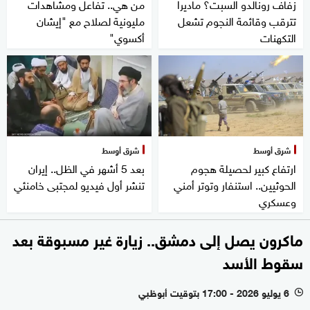
زفاف رونالدو السبت؟ ماديرا
من هي.. تفاعل ومشاهدات
تترقب وقائمة النجوم تشعل
مليونية لصلاح مع "إيشان
التكهنات
أكسوي"
شرق أوسط
شرق أوسط
ارتفاع كبير لحصيلة هجوم
بعد 5 أشهر في الظل.. إيران
الحوثيين.. استنفار وتوتر أمني
تنشر أول فيديو لمجتبى خامنئي
وعسكري
ماكرون يصل إلى دمشق.. زيارة غير مسبوقة بعد
سقوط الأسد
6 يوليو 2026 - 17:00 بتوقيت أبوظبي
l