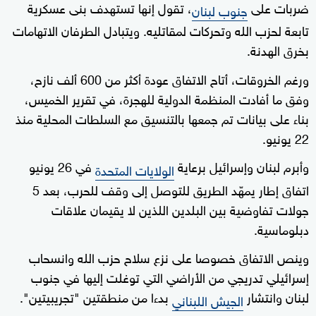
ضربات على
، تقول إنها تستهدف بنى عسكرية
جنوب لبنان
تابعة لحزب الله وتحركات لمقاتليه. ويتبادل الطرفان الاتهامات
بخرق الهدنة.
ورغم الخروقات، أتاح الاتفاق عودة أكثر من 600 ألف نازح،
وفق ما أفادت المنظمة الدولية للهجرة، في تقرير الخميس،
بناء على بيانات تم جمعها بالتنسيق مع السلطات المحلية منذ
22 يونيو.
وأبرم لبنان وإسرائيل برعاية
في 26 يونيو
الولايات المتحدة
اتفاق إطار يمهّد الطريق للتوصل إلى وقف للحرب، بعد 5
جولات تفاوضية بين البلدين اللذين لا يقيمان علاقات
دبلوماسية.
وينص الاتفاق خصوصا على نزع سلاح حزب الله وانسحاب
إسرائيلي تدريجي من الأراضي التي توغلت إليها في جنوب
لبنان وانتشار
بدءا من منطقتين "تجريبيتين".
الجيش اللبناني