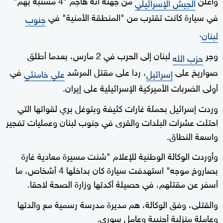
الجيش الإسرائيلي
في سيارة كانت تقترب من "المنطقة الأمنية" في
جنوب
.
لبنان
وجر
لبنان إلى الحرب في 2 مارس، بعدما أطلق
حزب الله
صواريخ على
، ردا على مقتل المرشد
في
إسرائيل
علي خامنئي
أولى الضربات الأميركية الإسرائيلية على إيران.
وردت إسرائيل بحملة غارات كثيفة وبتوغل بري لقواتها التي
احتلت عشرات البلدات والقرى في جنوب لبنان وعمليات تفجير
واسعة النطاق.
وأوردت الوكالة الوطنية للإعلام "شنت مسيرة معادية غارة
بصاروخ موجه" استهدفت سيارة كان بداخلها 4 أشخاص، ما
أسفر عن مقتلهم، في حصيلة أكدتها وزارة الصحة لاحقا.
والقتلى، وفق الوكالة، هم مديرة مدرسة رسمية مع والدتها
وعاملة منزلية أجنبية وعامل سوري.