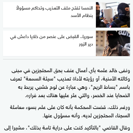
النمسا تفتح ملف التعذيب وتحاكم مسؤولاً
بنظام الأسد
سوريا.. القبض على عنصر من خلايا داعش في
دير الزور
ونفى خالد علمه بأي أعمال عنف بحق المحتجزين في مبنى
وكالته الأمنية، ⁠أو رؤيته لأداة ‌تعذيب "سيئة السمعة" تعرف
باسم "بساط الريح"، وهي عبارة عن لوح خشبي ⁠يربط به
الضحايا عند الخصر، والتي عثر عليها هناك بعد ⁠فراره.
ورغم ذلك، قضت المحكمة بأنه كان على علم بسوء معاملة
السجناء المحتجزين لديه، وأنه ​مسؤول عنها.
وقال القاضي "بالتأكيد كنت على ⁠دراية تامة بذلك"، ​مشيرا إلى