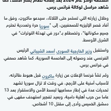
شاهد مراسل لوكالة فرانس برس.
وخلال زيارته التي تستمر حتى الثلاثاء، سيدعو ماكرون، وفق ما
أفاد قصر الإليزيه للصحفيين، إلى "
حرة وتعددية تحترم
سوريا
جميع مكوناتها"، وتضطلع بـ"دور في تهدئة التوترات" في
الشرق الأوسط.
واستقبل
الرئيس
وزير الخارجية السوري
أسعد الشيباني
الفرنسي عند وصوله إلى العاصمة السورية، كما شاهد صحفي
في فرانس برس.
ولم تشأ فرنسا الإعلان عن زيارة
قبل هبوط طائرته،
ماكرون
لأسباب أمنية على الأرجح، في وقت لا تزال سوريا تشهد
تحديات عدة في إطار مساعيها لبسط الأمن والاستقرار بعد 13
عاما من حرب أهلية دامية، وبعيد تفجير استهدف مقهى في
دمشق الخميس وأدى إلى مقتل 10 أشخاص.