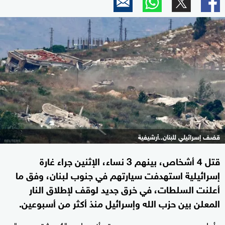
قضف إسرائيلي للبنان..أرشيفية
قتل 4 أشخاص، بينهم 3 نساء، الإثنين جراء غارة
إسرائيلية استهدفت سيارتهم في جنوب لبنان، وفق ما
أعلنت السلطات، في خرق جديد لوقف لإطلاق النار
المعلن بين حزب الله وإسرائيل منذ أكثر من أسبوعين.
وأعلن
من جهته أنه هاجم "4 مشتبه بهم"