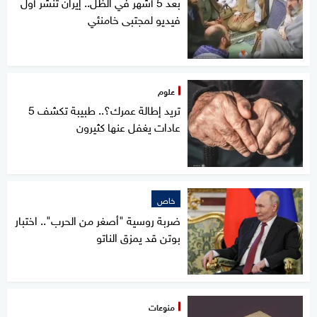
بعد 5 أشهر في الظل.. إيران تنشر أول
فيديو لمجتبى خامنئي
علوم
تريد إطالة عمرك؟.. طبيبة تكشف 5
عادات يغفل عنها كثيرون
خاص
ضربة روسية "أصغر من الحرب".. اختبار
بوتن قد يمزق الناتو
منوعات