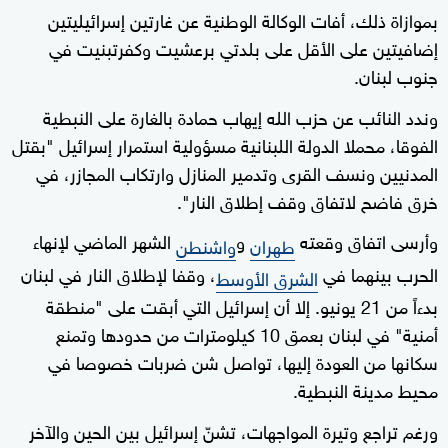
بموازاة ذلك، أفات الوكالة الوطنية عن غارتين إسرائيليتين
إضافيتين على الأقل على بلدتي برعشيت وكفرتبنيت في
جنوب لبنان.
وندد النائب عن حزب الله إيهاب حمادة بالغارة على النبطية
الفوقا، محملا الدولة اللبنانية مسؤولية استمرار إسرائيل "بقتل
المدنيين ونسف القرى وتدمير المنازل وارتكاب المجازر، في
خرق فاضح لاتفاق وقف إطلاق النار".
وأرسى اتفاق وقعته
و
الشهر الماضي لإنهاء
طهران
واشنطن
الحرب بينهما في
، وقفا لإطلاق النار في لبنان
الشرق الأوسط
بدءاً من 21 يونيو. إلا أن إسرائيل التي أبقت على "منطقة
أمنية" في لبنان بعمق 10 كيلومترات من حدودها وتمنع
سكانها من العودة إليها، تواصل شن ضربات خصوصا في
محيط مدينة النبطية.
ورغم تراجع وتيرة المواجهات، تشنّ إسرائيل بين الحين والآخر