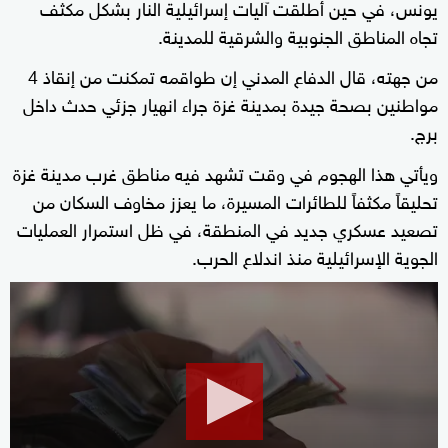
يونس، في حين أطلقت آليات إسرائيلية النار بشكل مكثف
تجاه المناطق الجنوبية والشرقية للمدينة.
من جهته، قال الدفاع المدني إن طواقمه تمكنت من إنقاذ 4
مواطنين بصحة جيدة بمدينة غزة جراء انهيار جزئي حدث داخل
برج.
ويأتي هذا الهجوم في وقت تشهد فيه مناطق غرب مدينة غزة
تحليقاً مكثفاً للطائرات المسيرة، ما يعزز مخاوف السكان من
تصعيد عسكري جديد في المنطقة، في ظل استمرار العمليات
الجوية الإسرائيلية منذ اندلاع الحرب.
0
seconds
of
2
minutes,
25
seconds