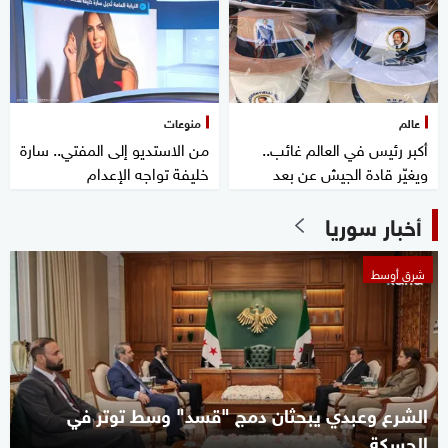
عالم
منوعات
أكبر رئيس في العالم غائب..
من الاستديو إلى المفتي.. سارة
ويغيّر قادة الجيش عن بعد
خليفة تواجه الإعدام
أخبار سوريا
شرق أوسط
الشرع وعبدي يبحثان دمج "قسد" وسط توتر في
الحسكة