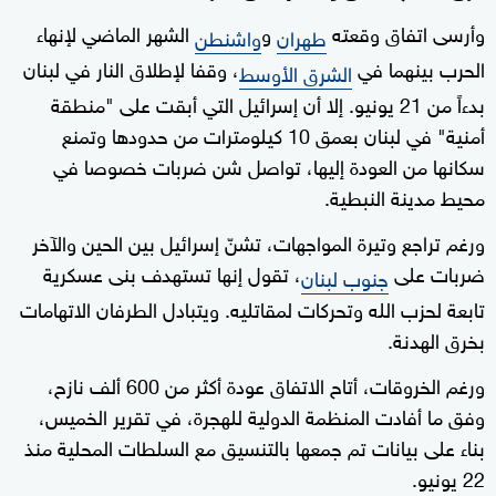
وأرسى اتفاق وقعته
و
الشهر الماضي لإنهاء
طهران
واشنطن
الحرب بينهما في
، وقفا لإطلاق النار في لبنان
الشرق الأوسط
بدءاً من 21 يونيو. إلا أن إسرائيل التي أبقت على "منطقة
أمنية" في لبنان بعمق 10 كيلومترات من حدودها وتمنع
سكانها من العودة إليها، تواصل شن ضربات خصوصا في
محيط مدينة النبطية.
ورغم تراجع وتيرة المواجهات، تشنّ إسرائيل بين الحين والآخر
ضربات على
، تقول إنها تستهدف بنى عسكرية
جنوب لبنان
تابعة لحزب الله وتحركات لمقاتليه. ويتبادل الطرفان الاتهامات
بخرق الهدنة.
ورغم الخروقات، أتاح الاتفاق عودة أكثر من 600 ألف نازح،
وفق ما أفادت المنظمة الدولية للهجرة، في تقرير الخميس،
بناء على بيانات تم جمعها بالتنسيق مع السلطات المحلية منذ
22 يونيو.