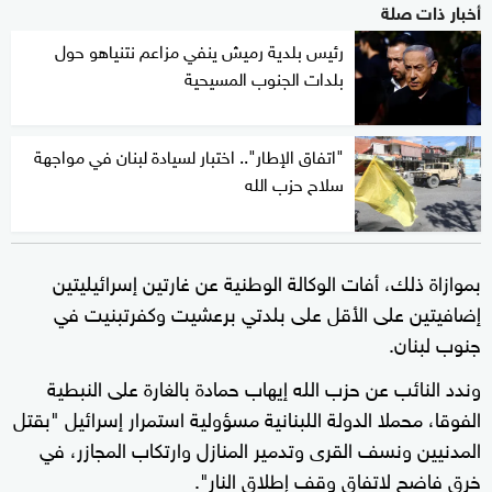
أخبار ذات صلة
رئيس بلدية رميش ينفي مزاعم نتنياهو حول
بلدات الجنوب المسيحية
"اتفاق الإطار".. اختبار لسيادة لبنان في مواجهة
سلاح حزب الله
بموازاة ذلك، أفات الوكالة الوطنية عن غارتين إسرائيليتين
إضافيتين على الأقل على بلدتي برعشيت وكفرتبنيت في
جنوب لبنان.
وندد النائب عن حزب الله إيهاب حمادة بالغارة على النبطية
الفوقا، محملا الدولة اللبنانية مسؤولية استمرار إسرائيل "بقتل
المدنيين ونسف القرى وتدمير المنازل وارتكاب المجازر، في
خرق فاضح لاتفاق وقف إطلاق النار".