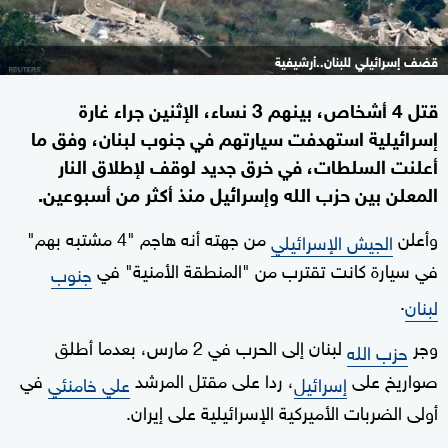
قضف إسرائيلي للبنان..أرشيفية
قتل 4 أشخاص، بينهم 3 نساء، الإثنين جراء غارة
إسرائيلية استهدفت سيارتهم في جنوب لبنان، وفق ما
أعلنت السلطات، في خرق جديد لوقف لإطلاق النار
المعلن بين حزب الله وإسرائيل منذ أكثر من أسبوعين.
وأعلن
من جهته أنه هاجم "4 مشتبه بهم"
الجيش الإسرائيلي
في سيارة كانت تقترب من "المنطقة الأمنية" في
جنوب
.
لبنان
وجر
لبنان إلى الحرب في 2 مارس، بعدما أطلق
حزب الله
صواريخ على
، ردا على مقتل المرشد
في
إسرائيل
علي خامنئي
أولى الضربات الأميركية الإسرائيلية على إيران.