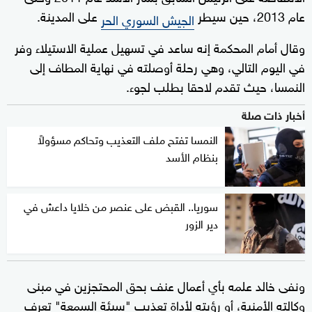
عام 2013، حين سيطر
على المدينة.
الجيش السوري الحر
وقال أمام ‌المحكمة إنه ساعد في تسهيل ‌عملية الاستيلاء ⁠وفر
في اليوم التالي، وهي رحلة أوصلته في نهاية المطاف إلى
النمسا، حيث تقدم لاحقا بطلب لجوء.
أخبار ذات صلة
النمسا تفتح ملف التعذيب وتحاكم مسؤولاً
بنظام الأسد
سوريا.. القبض على عنصر من خلايا داعش في
دير الزور
ونفى خالد علمه بأي أعمال عنف بحق المحتجزين في مبنى
وكالته الأمنية، ⁠أو رؤيته لأداة ‌تعذيب "سيئة السمعة" تعرف