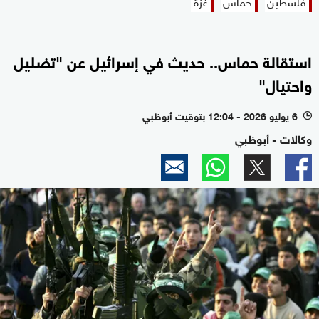
فلسطين
حماس
غزة
استقالة حماس.. حديث في إسرائيل عن "تضليل
واحتيال"
6 يوليو 2026 - 12:04 بتوقيت أبوظبي
l
وكالات - أبوظبي