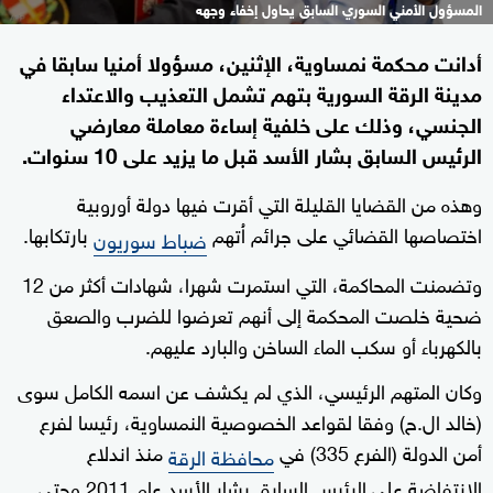
المسؤول الأمني السوري السابق يحاول إخفاء وجهه
أدانت محكمة نمساوية، الإثنين، مسؤولا ​أمنيا سابقا في
مدينة الرقة السورية بتهم تشمل التعذيب والاعتداء
الجنسي، ​وذلك على خلفية إساءة ⁠معاملة معارضي
الرئيس السابق بشار الأسد قبل ما يزيد على 10 سنوات.
وهذه من القضايا القليلة التي أقرت فيها دولة أوروبية
اختصاصها القضائي على جرائم اُتهم
بارتكابها.
ضباط سوريون
وتضمنت ​المحاكمة، التي استمرت شهرا، شهادات أكثر من 12
ضحية خلصت المحكمة إلى أنهم تعرضوا للضرب ‌والصعق
بالكهرباء أو سكب الماء الساخن والبارد عليهم.
وكان المتهم الرئيسي، الذي لم يكشف عن ‌اسمه الكامل سوى
(خالد ‌ال.ح) وفقا لقواعد الخصوصية النمساوية، رئيسا لفرع
أمن الدولة (الفرع 335) في
منذ اندلاع
محافظة الرقة
الانتفاضة على الرئيس السابق بشار الأسد عام 2011 وحتى