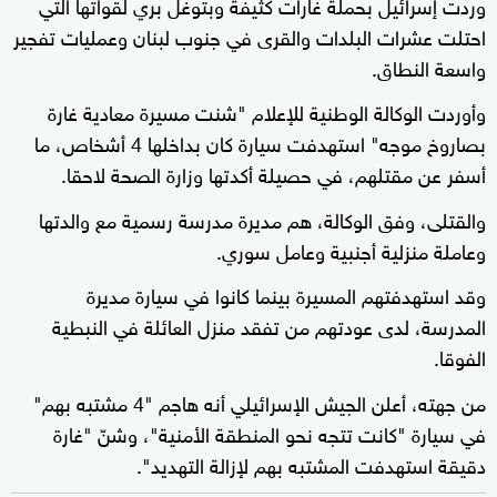
وردت إسرائيل بحملة غارات كثيفة وبتوغل بري لقواتها التي
احتلت عشرات البلدات والقرى في جنوب لبنان وعمليات تفجير
واسعة النطاق.
وأوردت الوكالة الوطنية للإعلام "شنت مسيرة معادية غارة
بصاروخ موجه" استهدفت سيارة كان بداخلها 4 أشخاص، ما
أسفر عن مقتلهم، في حصيلة أكدتها وزارة الصحة لاحقا.
والقتلى، وفق الوكالة، هم مديرة مدرسة رسمية مع والدتها
وعاملة منزلية أجنبية وعامل سوري.
وقد استهدفتهم المسيرة بينما كانوا في سيارة مديرة
المدرسة، لدى عودتهم من تفقد منزل العائلة في النبطية
الفوقا.
من جهته، أعلن الجيش الإسرائيلي أنه هاجم "4 مشتبه بهم"
في سيارة "كانت تتجه نحو المنطقة الأمنية"، وشنّ "غارة
دقيقة استهدفت المشتبه بهم لإزالة التهديد".