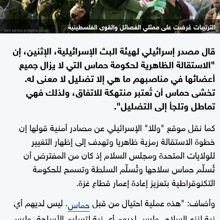
الترتيبات عُرضت على ممثلي الفصائل والقوى الفلسطينية
قال مصدر إسرائيلي لهيئة البث الإسرائيلية، الإثنين، إن
"الاستقالة الظاهرية لحكومة حماس التي لا يزال جميع
أعضائها في مناصبهم ما هي إلا تضليل لا معنى له.
تخشى حماس أن تُعتبر منتهكة للاتفاق، ولذلك فهي
تماطل وتلجأ إلى التضليل".
كما نقل موقع "وللا" الإسرائيلي عن مصادر أمنية قولها إن
خطوة الاستقالة رمزية ظاهريا وتهدف إلى إظهار التغيير
للولايات المتحدة ومجلس السلام إذ كان من المفترض أن
تُسلّم حماس سلاحها وتُسلّم السلطة وتسمح للحكومة
التكنوقراطية بتعزيز إعادة إعمار قطاع غزة.
وأضاف: "هذه عملية احتيال من قبل
. ليس لديهم أي
حماس
نية لنزع السلاح، وليس لديهم أي نية لتسليم الأسلحة، وليس