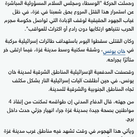
وحملت الحركة "الوسطاء ومجلس السلام المسؤولية المباشرة
عن استمرار هذا القتل المروع بحق شعبنا في غزة، في ظل
غياب الجهود الحقيقية لوقف الإبادة التي تواصل حكومة مجرم
الحرب نتنياهو ارتكابها دون رادع أو اكتراث للعواقب".
وكان القتلى سقطوا اليوم باستهداف طائرات إسرائيلية مركبة
في
، وشقة سكنية وسط مدينة غزة، فيما ارتقى خر
خان يونس
متأثرًا بجراحه.
وقصفت المدفعية الإسرائيلية المناطق الشرقية لمدينة خان
يونس، في حين أطلقت آليات إسرائيلية النار بشكل مكثف
تجاه المناطق الجنوبية والشرقية للمدينة.
من جهته، قال الدفاع المدني إن طواقمه تمكنت من إنقاذ 4
مواطنين بصحة جيدة بمدينة غزة جراء انهيار جزئي حدث داخل
برج.
ويأتي هذا الهجوم في وقت تشهد فيه مناطق غرب مدينة غزة