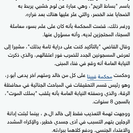
باسم "بساط الريح"، وهي عبارة عن لوح خشبي ⁠يربط به
الضحايا عند الخصر، والتي عثر عليها هناك بعد ⁠فراره.
ورغم ذلك، قضت المحكمة بأنه كان على علم بسوء معاملة
السجناء المحتجزين لديه، وأنه ​مسؤول عنها.
وقال القاضي "بالتأكيد كنت على ⁠دراية تامة بذلك"، ​مشيرا إلى
تعرض المسجونين الجدد للضرب فور اعتقالهم، والذي ذكرت
النيابة العامة أنه وقع في فناء المبنى.
وحكمت
​على كل من خالد ومتهم آخر يدعى أبو.ر،
محكمة فيينا
وهو رئيس قسم التحقيقات في المباحث الجنائية في محافظة
الرقة، والذي وصفته النيابة العامة بأنه يلقب "بملك الموت"،
بالسجن 8 سنوات.
ووجهت تهمة التعذيب فقط إلى ​خالد ‌ال.ح ، بينما ثبتت إدانة
الرجلين بتهم التسبب في أذى جسدي خطير، والإكراه المشدد ​
والاعتداء الجنسي. ودفع كلاهما ببراءته.