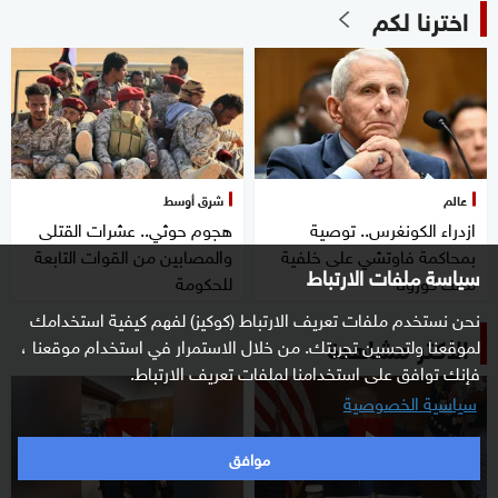
اخترنا لكم
عالم
شرق أوسط
ازدراء الكونغرس.. توصية
هجوم حوثي.. عشرات القتلى
بمحاكمة فاوتشي على خلفية
والمصابين من القوات التابعة
سياسة ملفات الارتباط
ملف كورونا
للحكومة
نحن نستخدم ملفات تعريف الارتباط (كوكيز) لفهم كيفية استخدامك
الأكثر مشاهدة
لموقعنا ولتحسين تجربتك. من خلال الاستمرار في استخدام موقعنا ،
فإنك توافق على استخدامنا لملفات تعريف الارتباط.
سياسية الخصوصية
موافق