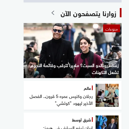
زوارنا يتصفحون الآن
منوعات
زفاف رونالدو السبت؟ ماديرا تترقب وقائمة النجوم
تشعل التكهنات
عالم
رجلان وكنيس عمره 5 قرون.. الفصل
الأخير ليهود "كوتشي"
شرق أوسط
إيران ترفع السقف في هرمز: