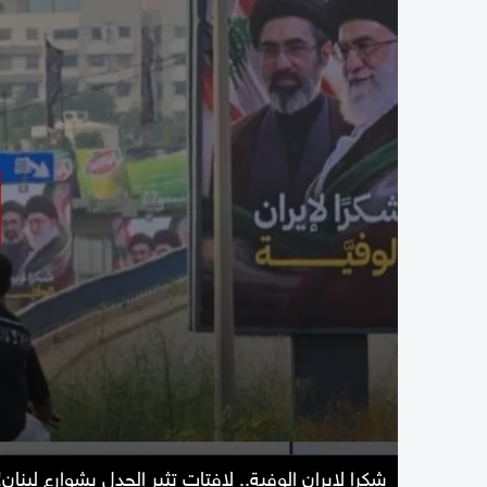
شكرا لإيران الوفية.. لافتات تثير الجدل بشوارع لبنان!