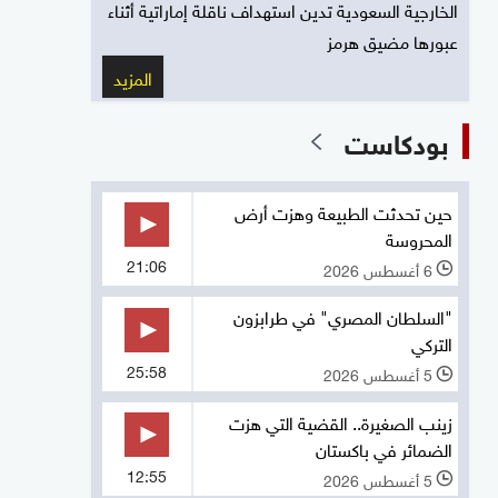
الخارجية السعودية تدين استهداف ناقلة إماراتية أثناء
عبورها مضيق هرمز
المزيد
بودكاست
حين تحدثت الطبيعة وهزت أرض
المحروسة
21:06
6 أغسطس 2026
l
"السلطان المصري" في طرابزون
التركي
25:58
5 أغسطس 2026
l
زينب الصغيرة.. القضية التي هزت
الضمائر في باكستان
12:55
5 أغسطس 2026
l