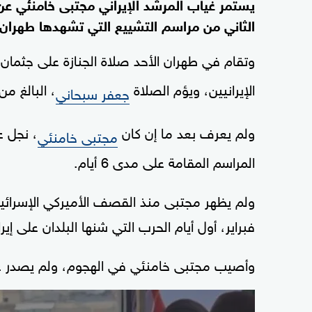
يستمر غياب المرشد الإيراني مجتبى خامنئي عن 
الثاني من مراسم التشييع التي تشهدها طهران.
وتقام في طهران الأحد صلاة الجنازة على جثمان
الإيرانيين، ويؤم الصلاة
، البالغ من العم
جعفر سبحاني
ولم يعرف بعد ما إن كان
، نجل 
مجتبى خامنئي
المراسم المقامة على مدى 6 أيام.
ولم يظهر مجتبى منذ القصف الأميركي الإسرائيل
فبراير، أول أيام الحرب التي شنها البلدان على إيرا
وأصيب مجتبى خامنئي في الهجوم، ولم يصدر عن