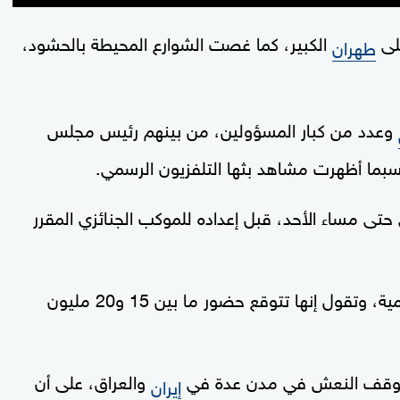
لى
الكبير، كما غصت الشوارع المحيطة بالحشود،
طهران
وعدد من كبار المسؤولين، من بينهم رئيس مجلس
سبما أظهرت مشاهد بثها التلفزيون الرسمي.
ى مساء الأحد، قبل إعداده للموكب الجنائزي المقرر
وأعلنت السلطات يومي الأحد والإثنين عطلة رسمية، وتقول إنها تتوقع حضور ما بين 15 و20 مليون
 يتوقف النعش في مدن عدة في
والعراق، على أن
إيران