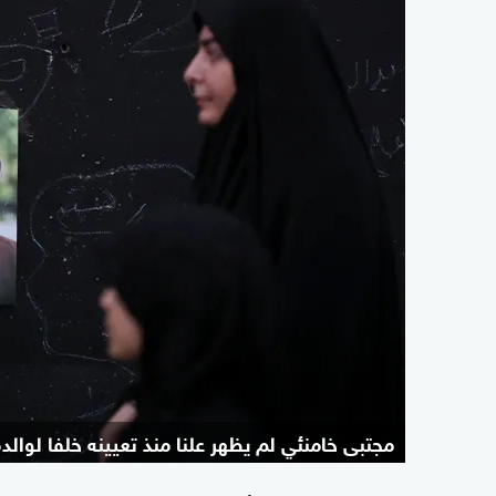
مجتبى خامنئي لم يظهر علنا منذ تعيينه خلفا لوالده