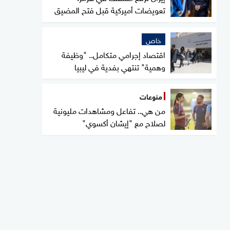
تعويضات أميركية قبل فتح المضيق
خاص
اقتصاد إجرامي متكامل.. "وظيفة
وهمية" تنتهي بفدية في ليبيا
منوعات
من هي.. تفاعل ومشاهدات مليونية
لصلاح مع "إيشان أكسوي"