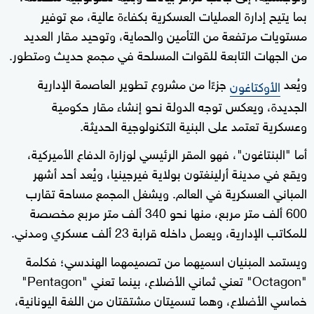
بما يتيح إدارة العمليات العسكرية بكفاءة عالية، مع توفير
مستويات مرتفعة من التأمين والحماية، وتوحيد مقار العديد
من الجهات التابعة للقوات المسلحة في مجمع حديث ومتطور.
ويُعد
جزءًا من مشروع تطوير العاصمة الإدارية
الأوكتاغون
الجديدة، ويعكس توجه الدولة نحو إنشاء مقار حكومية
وعسكرية تعتمد على البنية التكنولوجية الحديثة.
أما "البنتاغون"، فهو المقر الرئيسي لوزارة الدفاع الأميركية،
ويقع في مدينة أرلينغتون بولاية فيرجينيا، ويُعد أحد أشهر
المباني العسكرية في العالم. ويشغل المجمع مساحة تقارب
600 ألف متر مربع، منها نحو 340 ألف متر مربع مخصصة
للمكاتب الإدارية، ويعمل داخله قرابة 23 ألف عسكري ومدني.
ويستمد المبنيان اسميهما من تصميمهما الهندسي؛ فكلمة
"Octagon" تعني ثماني الأضلاع، بينما تعني "Pentagon"
خماسي الأضلاع، وهما تسميتان مشتقتان من اللغة اليونانية،