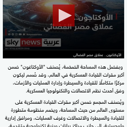
0
seconds
الأوكتاغون.. عملاق مصر الفضائي
وبفضل هذه المساحة الضخمة، يُصنف "الأوكتاغون" ضمن
أكبر مقرات القيادة العسكرية في العالم، وقد صُمم ليكون
مركزًا متكاملًا للقيادة والسيطرة وإدارة العمليات والأزمات،
وفق أحدث نظم الاتصالات والتكنولوجيا العسكرية.
ويُصنف المجمع ضمن أكبر مقرات القيادة العسكرية على
مستوى العالم من حيث المساحة، ويضم منظومة متطورة
للقيادة والسيطرة والاتصالات وغرف العمليات، ومرافق إدارية
ولوجستية، إلى جانب مراكز بيانات وبنية تكنولوجية متقدمة،