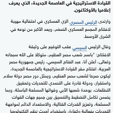
القيادة الاستراتيجية في العاصمة الجديدة، الذي يعرف
إعلاميا بالأوكتاغون.
وارتدى
الزي العسكري في احتفالية مهيبة
الرئيس المصري
لافتتاح المجمع العسكري الضخم، ويعد الأكبر من نوعه في
الشرق الأوسط.
وقال الرئيس
عقب التوقيع على وثيقة
السيسي
الافتتاح: "باسم شعب مصر العظيم، متوكلا على الله سبحانه
وتعالى، أعلن أنا، عبد الفتاح السيسي، رئيس جمهورية مصر
العربية، افتتاح مقر القيادة الاستراتيجية بالعاصمة الجديدة،
ليكون صرحا لشعب مصر العظيم، ويمثل دور مصر دولة سلام
واستقرار، ودولة قادرة على التصدي للتحديات وتحقيق
التطلعات، بوحدة شعبها الأبي وقواتها المسلحة الباسلة، وبما
يضمن تكامل التخطيط والتنسيق بين جميع جهات القوات
المسلحة، وتعزيز القدرات القتالية، والاستعداد الدائم لمواجهة
التحديات بفعالية وكفاءة، باستخدام أحدث نظم التكنولوجيا