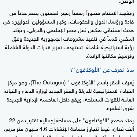
ويشهد الافتتاح حضوراً رسمياً رفيع المستوى يضم عدداً من
قادة ورؤساء الدول والحكومات، وكبار المسؤولين الدوليين؛ في
حدث استثنائي يعكس ثقل مصر الإقليمي والدولي، ويؤكد
المضي قدماً في تنفيذ مشروعات الجمهورية الجديدة وفق
رؤية استراتيجية شاملة، تستهدف تعزيز قدرات الدولة الشاملة
وترسيخ مكانتها الرائدة.
ماذا نعرف عن "الأوكتاغون"؟
يُعرف المقر باسم "الأوكتاغون " (The Octagon)، وهو مركز
القيادة الاستراتيجية للدولة والمقر الجديد لوزارة الدفاع والقيادة
العامة للقوات المسلحة، ويقع داخل العاصمة الإدارية الجديدة
شرق القاهرة.
يمتد مجمع "الأوكتاغون" على مساحة إجمالية تقترب من 22
ألف فدان، فيما تتجاوز مساحة الإنشاءات 4.6 مليون متر مربع،
ما يجعله أحد أكبر المجمعات العسكرية والإدارية على مستوى