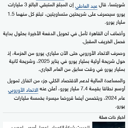
شويتسا، قال
إن المبلغ المتبقي البالغ 3 مليارات
عبد العاطي
يورو ‌سيصرف على شريحتين متساويتين، تبلغ ‌كل ⁠منهما 1.5
مليار يورو.
وأضاف أن القاهرة تأمل في تحويل الدفعة الأخيرة بحلول بداية
فصل الخريف المقبل.
وصرف الاتحاد ⁠الأوروبي ‌حتى الآن ملياري يورو من الحزمة، ⁠إذ
حول شريحة أولية بمليار يورو في ⁠يناير 2025، وشريحة ثانية
بمليار يورو في وقت ⁠سابق من العام الجاري.
والمساعدة المالية لدعم الاقتصاد الكلي جزء من اتفاق تمويل
أوسع نطاقا بقيمة 7.4 مليار يورو، أعلن عنه
الاتحاد الأوروبي
عام 2024، ويتضمن أيضا قروضا ميسرة بخمسة مليارات
يورو.
أخبار ذات صلة
لتحديث شبكة الكهرباء.. تمويل أوروبي لمصر بـ