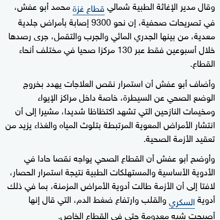
وقال مدير الإغاثة الطبية شمالي
محمد أبو عفش،
قطاع غزة
في تصريحات صحفية، إن نحو 9300 إصابة بأمراض جلدية
معدية، من بينها الجدري المائي والجرب والتقمل، جرى رصدها
خلال أسبوعين فقط عبر 130 مركزا صحيا في مختلف أنحاء
القطاع.
وأضاف أبو عفش أن استمرار نقص العلاجات يهدد بخروج
الوضع الصحي عن السيطرة، خاصة داخل مراكز الإيواء
ومخيمات النازحين التي تشهد اكتظاظا شديدا، مشيرا إلى أن
انتشار الأمراض المعوية المرتبطة بتلوث المياه والغذاء يزيد من
تعقيد الأزمة الصحية.
وأوضح أبو عفش أن القطاع الصحي يواجه نقصا حادا في
الأدوية الأساسية والمستهلكات الطبية نتيجة استمرار الحصار،
لافتا إلى أن الأزمة طالت أدوية الأمراض المزمنة، بما في ذلك
أدوية
والقلب وارتفاع ضغط الدم، التي قال إنها
السكري
أصبحت شبه معدومة حتى في القطاع الخاص.