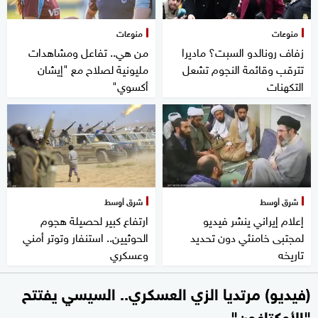
منوعات
منوعات
زفاف رونالدو السبت؟ ماديرا
من هي.. تفاعل ومشاهدات
تترقب وقائمة النجوم تشعل
مليونية لصلاح مع "إيشان
التكهنات
أكسوي"
شرق أوسط
شرق أوسط
إعلام إيراني ينشر فيديو
ارتفاع كبير لحصيلة هجوم
لمجتبى خامنئي دون تحديد
الحوثيين.. استنفار وتوتر أمني
تاريخه
وعسكري
(فيديو) مرتديا الزي العسكري.. السيسي يفتتح
"الأوكتاغون"