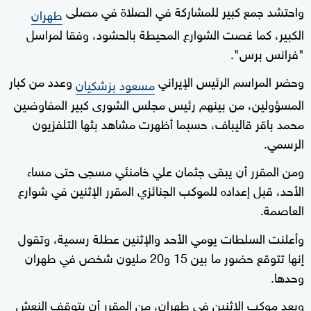
واحتشد جمع كبير للمشاركة في الصلاة في مصلى
طهران
الكبير، كما غصت الشوارع المحيطة بالحشود، وفقا لمراسل
"فرانس برس".
وحضر المراسم الرئيس الإيراني
وعدد من كبار
مسعود بزشكيان
المسؤولين، من بينهم رئيس مجلس الشورى كبير المفاوضين
محمد باقر قاليباف، حسبما أظهرت مشاهد بثها التلفزيون
الرسمي.
ومن المقرر أن يبقى جثمان علي خامنئي مسجى حتى مساء
الأحد، قبل إعداده للموكب الجنائزي المقرر الإثنين في شوارع
العاصمة.
وأعلنت السلطات يومي الأحد والإثنين عطلة رسمية، وتقول
إنها تتوقع حضور ما بين 15 و20 مليون شخص في طهران
وحدها.
وبعد موكب الإثنين في طهران، من المقرر أن يتوقف النعش