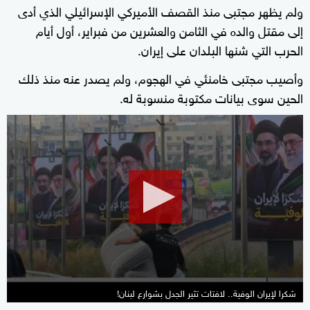
ولم يظهر مجتبى منذ القصف الأميركي الإسرائيلي الذي أدى
إلى مقتل والده في الثامن والعشرين من فبراير، أول أيام
الحرب التي شنها البلدان على إيران.
وأصيب مجتبى خامنئي في الهجوم، ولم يصدر عنه منذ ذلك
الحين سوى بيانات مكتوبة منسوبة له.
0
seconds
of
6
minutes,
53
seconds
شكرا لإيران الوفية.. لافتات تثير الجدل بشوارع لبنان!