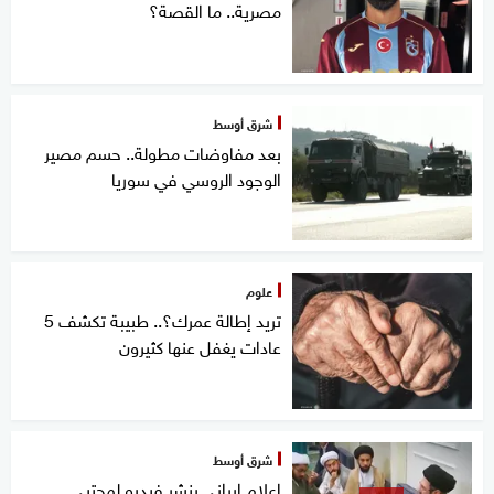
مصرية.. ما القصة؟
شرق أوسط
بعد مفاوضات مطولة.. حسم مصير
الوجود الروسي في سوريا
علوم
تريد إطالة عمرك؟.. طبيبة تكشف 5
عادات يغفل عنها كثيرون
شرق أوسط
إعلام إيراني ينشر فيديو لمجتبى