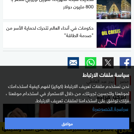
800 مليون دولار
حكومات في أنحاء العالم تتحرك لحماية الأسر من
"صدمة الطاقة"
سياسة ملفات الارتباط
مصر
بدر عبد العاطي
نحن نستخدم ملفات تعريف الارتباط (كوكيز) لفهم كيفية استخدامك
لموقعنا ولتحسين تجربتك. من خلال الاستمرار في استخدام موقعنا ،
الأكثر قراءة
فإنك توافق على استخدامنا لملفات تعريف الارتباط.
سياسية الخصوصية
موافق
عاجل
يخ والمسيرات الانتحارية على المخا ومحيطها
مصادر يمنية ل