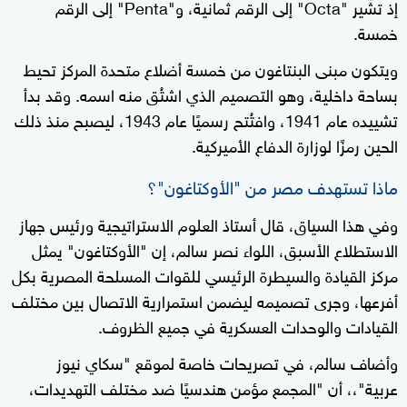
إذ تشير "Octa" إلى الرقم ثمانية، و"Penta" إلى الرقم
خمسة.
ويتكون مبنى البنتاغون من خمسة أضلاع متحدة المركز تحيط
بساحة داخلية، وهو التصميم الذي اشتُق منه اسمه. وقد بدأ
تشييده عام 1941، وافتُتح رسميًا عام 1943، ليصبح منذ ذلك
الحين رمزًا لوزارة الدفاع الأميركية.
ماذا تستهدف مصر من "الأوكتاغون"؟
وفي هذا السياق، قال أستاذ العلوم الاستراتيجية ورئيس جهاز
الاستطلاع الأسبق، اللواء نصر سالم، إن "الأوكتاغون" يمثل
مركز القيادة والسيطرة الرئيسي للقوات المسلحة المصرية بكل
أفرعها، وجرى تصميمه ليضمن استمرارية الاتصال بين مختلف
القيادات والوحدات العسكرية في جميع الظروف.
وأضاف سالم، في تصريحات خاصة لموقع "سكاي نيوز
عربية"،، أن "المجمع مؤمن هندسيًا ضد مختلف التهديدات،