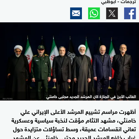
ترجمات - أبوظبي
الغائب الأبرز في الجنازة كان المرشد الجديد مجتبى خامنئي
أظهرت مراسم تشييع المرشد الأعلى الإيراني علي
خامنئي، مشهد التئام مؤقت لنخبة سياسية وعسكرية
تعاني انقسامات عميقة، وسط تساؤلات متزايدة حول
غياب خلفه المرشد الجديد مجتبى خامنئي عن المشهد