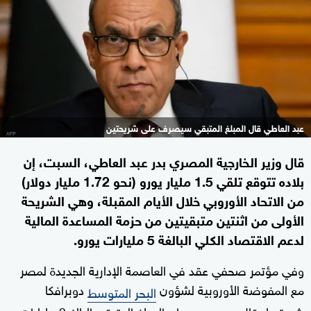
عبد العاطي قال المبلغ المتبقي سيصرف على شريحتين
قال وزير الخارجية المصري بدر عبد العاطي، السبت، إن
بلاده تتوقع تلقي 1.5 مليار يورو (نحو 1.72 مليار دولار)
من الاتحاد الأوروبي خلال الأيام المقبلة، وهي الشريحة
الأولى من اثنتين متبقيتين من حزمة المساعدة المالية
لدعم الاقتصاد الكلي ‌البالغة 5 مليارات يورو.
وفي مؤتمر صحفي عقد في العاصمة ‌الإدارية الجديدة ‌لمصر
مع المفوضة الأوروبية لشؤون
دوبرافكا
البحر المتوسط
شويتسا، قال
إن المبلغ المتبقي البالغ 3 مليارات