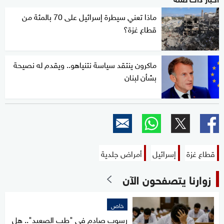
ماذا تعني سيطرة إسرائيل على 70 بالمئة من
قطاع غزة؟
ماكرون ينتقد سياسة نتنياهو.. ويقدم له نصيحة
بشأن لبنان
قطاع غزة
إسرائيل
أمراض جلدية
زوارنا يتصفحون الآن
خاص
رسوب صادم في "طب الصعيد".. هل