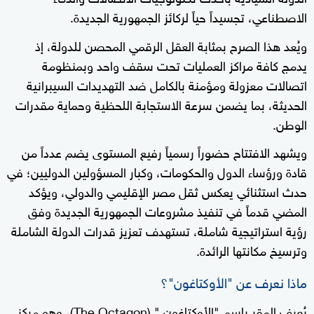
الاصطناعي، تجسيداً حياً لركائز الجمهورية الجديدة.
ويُعد هذا الصرح بمثابة العقل الرقمي المحصن للدولة، إذ
يدمج كافة مراكز العمليات تحت سقف واحد وبمنظومة
اتصالات معزولة ومؤمنة بالكامل ضد التهديدات السيبرانية
الحديثة، بما يضمن سرعة الاستجابة اللحظية وحماية مقدرات
الوطن.
ويشهد الافتتاح حضوراً رسمياً رفيع المستوى يضم عدداً من
قادة ورؤساء الدول والحكومات، وكبار المسؤولين الدوليين؛ في
حدث استثنائي يعكس ثقل مصر الإقليمي والدولي، ويؤكد
المضي قدماً في تنفيذ مشروعات الجمهورية الجديدة وفق
رؤية استراتيجية شاملة، تستهدف تعزيز قدرات الدولة الشاملة
وترسيخ مكانتها الرائدة.
ماذا نعرف عن "الأوكتاغون"؟
يُعرف المقر باسم "الأوكتاغون " (The Octagon)، وهو مركز