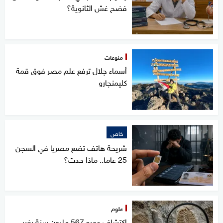
فضح غش الثانوية؟
منوعات
أسماء جلال ترفع علم مصر فوق قمة
كليمنجارو
خاص
شريحة هاتف تضع مصريا في السجن
25 عاما.. ماذا حدث؟
علوم
اكتشاف عمره 567 مليون سنة يغير