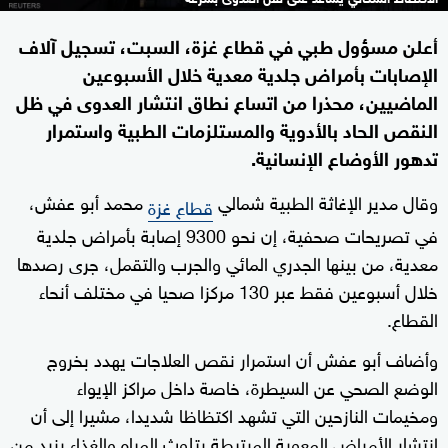
أعلن مسؤول طبي في قطاع غزة، السبت، تسجيل آلاف
الإصابات بأمراض جلدية معدية خلال الأسبوعين
الماضيين، محذرا من اتساع نطاق انتشار العدوى في ظل
النقص الحاد بالأدوية والمستلزمات الطبية واستمرار
تدهور الأوضاع الإنسانية.
وقال مدير الإغاثة الطبية شمالي
محمد أبو عفش،
قطاع غزة
في تصريحات صحفية، إن نحو 9300 إصابة بأمراض جلدية
معدية، من بينها الجدري المائي والجرب والتقمل، جرى رصدها
خلال أسبوعين فقط عبر 130 مركزا صحيا في مختلف أنحاء
القطاع.
وأضاف أبو عفش أن استمرار نقص العلاجات يهدد بخروج
الوضع الصحي عن السيطرة، خاصة داخل مراكز الإيواء
ومخيمات النازحين التي تشهد اكتظاظا شديدا، مشيرا إلى أن
انتشار الأمراض المعوية المرتبطة بتلوث المياه والغذاء يزيد من