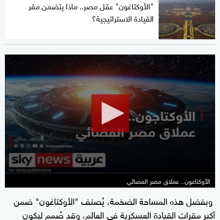
"الأوكتاغون" عقل مصر.. ماذا يتضمن مقر
القيادة الاستراتيجية؟
0
seconds
of
4
minutes,
16
seconds
الأوكتاغون.. عملاق مصر الفضائي
وبفضل هذه المساحة الضخمة، يُصنف "الأوكتاغون" ضمن
أكبر مقرات القيادة العسكرية في العالم، وقد صُمم ليكون