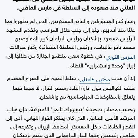
العلني منذ صعوده إلى السلطة في مارس الماضي.
وسار كبار المسؤولين والقادة العسكريين، الذين لم يظهروا معا
علنا منذ أسابيع، جنبا إلى جنب خلال المراسم، وتقدم المشهد
الرئيس مسعود بزشكيان ورئيس البرلمان كبير المفاوضين
محمد باقر قاليباف، ورئيس السلطة القضائية وكبار جنرالات
، في خطوة سعى منظمو الجنازة من خلالها إلى
الحرس الثوري
إبراز "وحدة واستمرارية" النظام.
إلا أن غياب
، سلط الضوء على الصراع المحتدم
مجتبى خامنئي
خلف الكواليس حول إدارة البلاد وصنع القرار، لا سيما فيما
يتعلق بالمفاوضات الدبلوماسية مع واشنطن.
وحسب مصادر صحيفة "نيويورك تايمز" الأميركية، فإن غياب
المرشد الأعلى السابق، الذي كان يحتكر القرار النهائي، أدى إلى
انفجار الخلافات داخل المعسكر المحافظ الإيراني وتفرعه إلى
جناحين رئيسيين وهما التيار البراغماتي الذي يضم بزشكيان