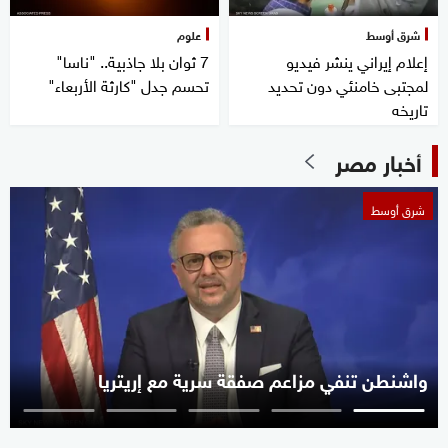
شرق أوسط
علوم
إعلام إيراني ينشر فيديو
7 ثوان بلا جاذبية.. "ناسا"
لمجتبى خامنئي دون تحديد
تحسم جدل "كارثة الأربعاء"
تاريخه
أخبار مصر
شرق أوسط
واشنطن تنفي مزاعم صفقة سرية مع إريتريا