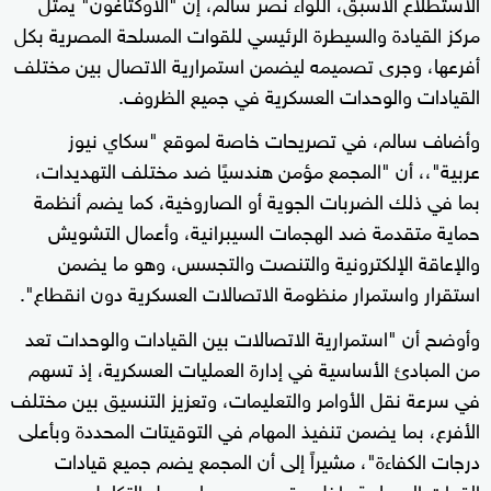
الاستطلاع الأسبق، اللواء نصر سالم، إن "الأوكتاغون" يمثل
مركز القيادة والسيطرة الرئيسي للقوات المسلحة المصرية بكل
أفرعها، وجرى تصميمه ليضمن استمرارية الاتصال بين مختلف
القيادات والوحدات العسكرية في جميع الظروف.
وأضاف سالم، في تصريحات خاصة لموقع "سكاي نيوز
عربية"،، أن "المجمع مؤمن هندسيًا ضد مختلف التهديدات،
بما في ذلك الضربات الجوية أو الصاروخية، كما يضم أنظمة
حماية متقدمة ضد الهجمات السيبرانية، وأعمال التشويش
والإعاقة الإلكترونية والتنصت والتجسس، وهو ما يضمن
استقرار واستمرار منظومة الاتصالات العسكرية دون انقطاع".
وأوضح أن "استمرارية الاتصالات بين القيادات والوحدات تعد
من المبادئ الأساسية في إدارة العمليات العسكرية، إذ تسهم
في سرعة نقل الأوامر والتعليمات، وتعزيز التنسيق بين مختلف
الأفرع، بما يضمن تنفيذ المهام في التوقيتات المحددة وبأعلى
درجات الكفاءة"، مشيراً إلى أن المجمع يضم جميع قيادات
القوات المسلحة داخل مقر موحد، بما يسهل التكامل بين