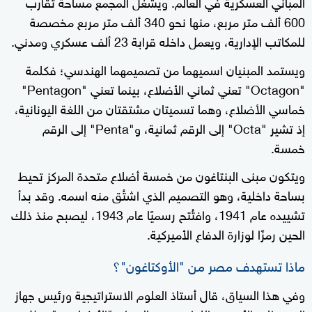
المباني العسكرية في العالم. ويشغل المجمع مساحة تقارب
600 ألف متر مربع، منها نحو 340 ألف متر مربع مخصصة
للمكاتب الإدارية، ويعمل داخله قرابة 23 ألف عسكري ومدني.
ويستمد المبنيان اسميهما من تصميمهما الهندسي؛ فكلمة
"Octagon" تعني ثماني الأضلاع، بينما تعني "Pentagon"
خماسي الأضلاع، وهما تسميتان مشتقتان من اللغة اليونانية،
إذ تشير "Octa" إلى الرقم ثمانية، و"Penta" إلى الرقم
خمسة.
ويتكون مبنى البنتاغون من خمسة أضلاع متحدة المركز تحيط
بساحة داخلية، وهو التصميم الذي اشتُق منه اسمه. وقد بدأ
تشييده عام 1941، وافتُتح رسميًا عام 1943، ليصبح منذ ذلك
الحين رمزًا لوزارة الدفاع الأميركية.
ماذا تستهدف مصر من "الأوكتاغون"؟
وفي هذا السياق، قال أستاذ العلوم الاستراتيجية ورئيس جهاز