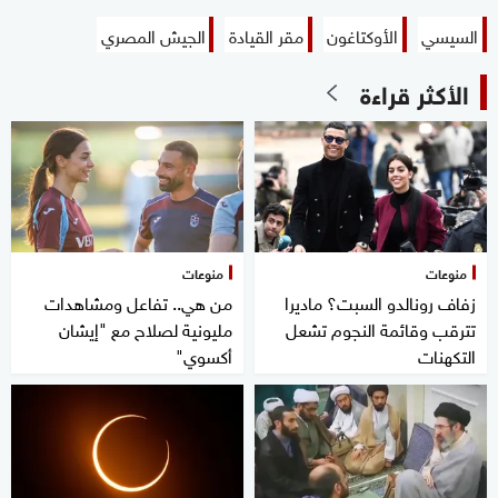
السيسي
الأوكتاغون
مقر القيادة
الجيش المصري
الأكثر قراءة
منوعات
منوعات
زفاف رونالدو السبت؟ ماديرا
من هي.. تفاعل ومشاهدات
تترقب وقائمة النجوم تشعل
مليونية لصلاح مع "إيشان
التكهنات
أكسوي"