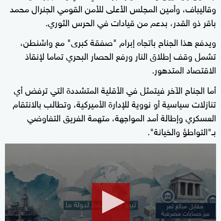
وقاليباف، وأمين المجلس الأعلى للأمن القومي الجنرال محمد
باقر ذو القدر، بدعم من قيادات في الحرس الثوري.
ويدفع هذا الجناح باتجاه إبرام "صفقة كبرى" مع واشنطن،
تشمل وقف إطلاق النار ورفع الحصار البحري تماما لإنقاذ
الاقتصاد المتدهور.
أما الجناح الآخر فيتمثل في الأقلية المتشددة التي ترفض أي
تنازلات سياسية أو نووية للإدارة الأميركية، وتطالب بالانتقام
العسكري وإطالة أمد المواجهة، متهمة الفريق التفاوضي
بـ"التواطؤ والخيانة".
0
seconds
of
2
minutes,
15