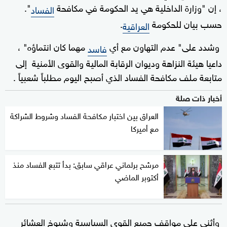
، إن "وزارة الداخلية هي يد الحكومة في مكافحة
".
الفساد
حسب بيان للحكومة
.
العراقية
وشدد على" عدم التهاون مع أي
مهما كان انتماؤه" ،
فاسد
داعيا هيئة النزاهة وديوان الرقابة المالية والقوى الأمنية إلى
متابعة ملف مكافحة الفساد الذي أصبح اليوم مطلباً شعبياً .
أخبار ذات صلة
العراق بين اختبار مكافحة الفساد وشروط الشراكة
مع أميركا
مرشح برلماني عراقي سابق: بدأ تتبع الفساد منذ
أكتوبر الماضي
وأثنى علي مواقف جميع القوى السياسية وشيوخ العشائر