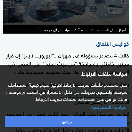
seconds
أموال إيران المجمدة.. كيف تتم آلية الإفراج عن أي جزء منها؟
كواليس الاتفاق
قالت 4 مصادر مسؤولة في طهران لـ"نيويورك تايمز" إن قرار
مجتبى خامنئي بالموافقة "من حيث المبدأ" على المضي في
التفاهمات مع واشنطن، جاء تحت ضغوط اقتصادية حادة.
سياسة ملفات الارتباط
وأفادت المصادر بأن بزشكيان أبلغ المرشد الجديد في اجتماع
نحن نستخدم ملفات تعريف الارتباط (كوكيز) لفهم كيفية استخدامك
مغلق بأن
"يشل البلاد" وأنه يعتزم
لموقعنا ولتحسين تجربتك. من خلال الاستمرار في استخدام موقعنا ،
الحصار البحري الأميركي
فإنك توافق على استخدامنا لملفات تعريف الارتباط.
الاستقالة إذا رفض الاتفاق.
سياسية الخصوصية
كما عزز محافظ البنك المركزي عبد الناصر همتي هذا الموقف،
برسالة تحذيرية أكد فيها أن مخزونات السلع الغذائية والطبية
موافق
الأساسية تواجه خطر النفاد بحلول نهاية أغسطس المقبل،