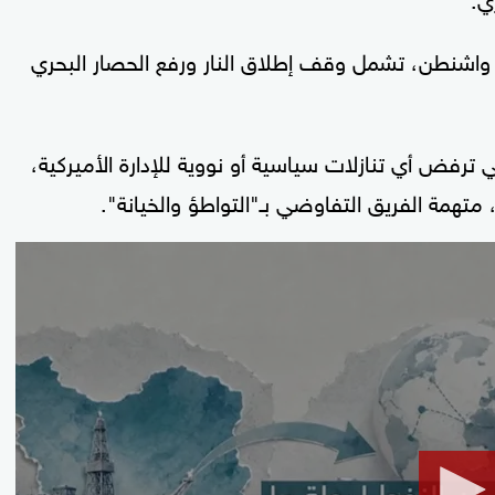
ع واشنطن، تشمل وقف إطلاق النار ورفع الحصار البحري
ي ترفض أي تنازلات سياسية أو نووية للإدارة الأميركية،
متهمة الفريق التفاوضي بـ"التواطؤ والخيانة".
0
seconds
of
2
minutes,
15
seconds
Volume
90%