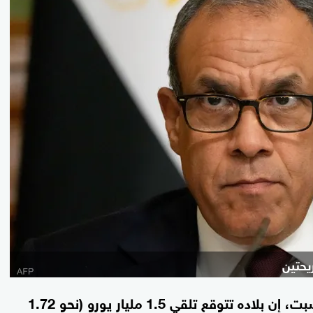
يحتين
قال وزير الخارجية المصري بدر عبد العاطي، السبت، إن بلاده تتوقع تلقي 1.5 مليار يورو (نحو 1.72