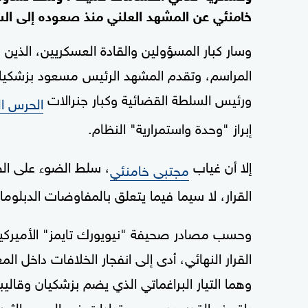
خامنئي عن المشهد العلني منذ صعوده إلى ا
وسار كبار المسؤولين والقادة العسكريين، الذين 
المراسم، وتقدم المشهد الرئيس مسعود بزشكيان
ورئيس السلطة القضائية وكبار جنرالات
الحرس ال
إبراز "وحدة واستمرارية" النظام.
إلا أن غياب
، سلط الضوء على الص
مجتبى خامنئي
القرار، لا سيما فيما يتعلق بالمفاوضات الدبلو
وحسب مصادر صحيفة "نيويورك تايمز" الأميركية،
القرار النهائي، أدى إلى انفجار الخلافات داخل ا
وهما التيار البراغماتي الذي يضم بزشكيان وقال
باقر ذو القدر، بدعم من قيادات في الحرس الثور