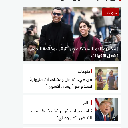
منوعات
زفاف رونالدو السبت؟ ماديرا تترقب وقائمة النجوم
تشعل التكهنات
منوعات
من هي.. تفاعل ومشاهدات مليونية
لصلاح مع "إيشان أكسوي"
عالم
ترامب يهاجم قرار وقف قاعة البيت
الأبيض: "عار وطني"