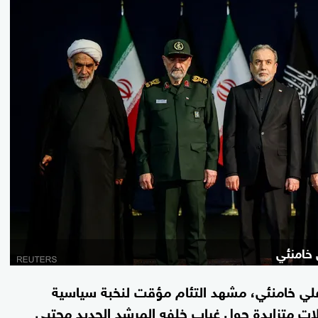
 خامنئي
علي خامنئي، مشهد التئام مؤقت لنخبة سياسية
ت متزايدة حول غياب خلفه المرشد الجديد مجتبى