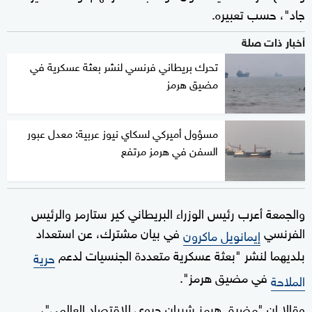
جاد"، حسب تعبيره.
أخبار ذات صلة
تحرك بريطاني فرنسي لنشر بعثة عسكرية في
مضيق هرمز
مسؤول أميركي لسكاي نيوز عربية: معدل عبور
السفن في هرمز مرتفع
والجمعة أعرب رئيس الوزراء البريطاني كير ستارمر والرئيس
الفرنسي
في بيان مشترك، عن استعداد
إيمانويل ماكرون
بلديهما لنشر "بعثة عسكرية متعددة الجنسيات لدعم
حرية
في مضيق هرمز".
الملاحة
وقالا إن "مضيق هرمز شريان حيوي للاقتصاد العالمي"،