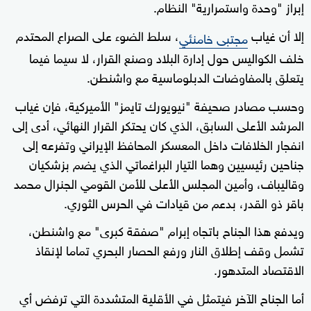
إبراز "وحدة واستمرارية" النظام.
إلا أن غياب
، سلط الضوء على الصراع المحتدم
مجتبى خامنئي
خلف الكواليس حول إدارة البلاد وصنع القرار، لا سيما فيما
يتعلق بالمفاوضات الدبلوماسية مع واشنطن.
وحسب مصادر صحيفة "نيويورك تايمز" الأميركية، فإن غياب
المرشد الأعلى السابق، الذي كان يحتكر القرار النهائي، أدى إلى
انفجار الخلافات داخل المعسكر المحافظ الإيراني وتفرعه إلى
جناحين رئيسيين وهما التيار البراغماتي الذي يضم بزشكيان
وقاليباف، وأمين المجلس الأعلى للأمن القومي الجنرال محمد
باقر ذو القدر، بدعم من قيادات في الحرس الثوري.
ويدفع هذا الجناح باتجاه إبرام "صفقة كبرى" مع واشنطن،
تشمل وقف إطلاق النار ورفع الحصار البحري تماما لإنقاذ
الاقتصاد المتدهور.
أما الجناح الآخر فيتمثل في الأقلية المتشددة التي ترفض أي