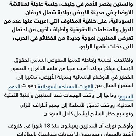
والستين بقصر الأمم في جنيف، جلسة عاجلة لمناقشة
الأوضاع في مدينة الأبيض بولاية شمال كردفان
السودانية، على خلفية المخاوف التي أعربت عنها عدد من
الدول والمنظمات الحقوقية وأطراف أخرى من احتمال
تعرض المدنيين لموجة جديدة من الفظائع في الحرب،
التي دخلت عامها الرابع.
وافتتحت الجلسة بإحاطة قدمها المفوض السامي لحقوق
الإنسان فولكر تورك، أعرب فيها عن قلقه البالغ إزاء التدهور
الخطير في الأوضاع الإنسانية بمدينة الأبيض، مشيرا إلى
استمرار القتال بين
وقوات
القوات المسلحة السودانية
الدعم
، وداعيا إلى وقف الهجمات ضد المدنيين والبنية التحتية
السريع
المدنية، ووقف تدفق الأسلحة إلى جميع أطراف النزاع،
وتوسيع حظر السلاح ليشمل كامل السودان.
وأوضح تورك أن المدنيين يعيشون منذ 18 شهرا في ظروف
أشبه بالحصار، ويتعرضون لـ"ضربات متواصلة بالطائرات