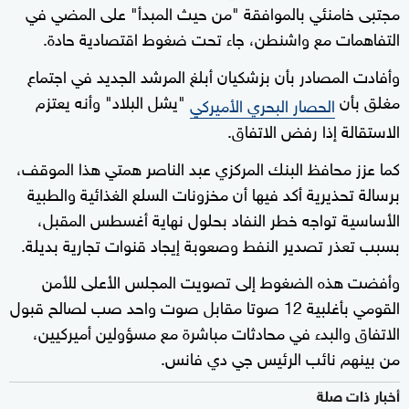
مجتبى خامنئي بالموافقة "من حيث المبدأ" على المضي في
التفاهمات مع واشنطن، جاء تحت ضغوط اقتصادية حادة.
وأفادت المصادر بأن بزشكيان أبلغ المرشد الجديد في اجتماع
مغلق بأن
"يشل البلاد" وأنه يعتزم
الحصار البحري الأميركي
الاستقالة إذا رفض الاتفاق.
كما عزز محافظ البنك المركزي عبد الناصر همتي هذا الموقف،
برسالة تحذيرية أكد فيها أن مخزونات السلع الغذائية والطبية
الأساسية تواجه خطر النفاد بحلول نهاية أغسطس المقبل،
بسبب تعذر تصدير النفط وصعوبة إيجاد قنوات تجارية بديلة.
وأفضت هذه الضغوط إلى تصويت المجلس الأعلى للأمن
القومي بأغلبية 12 صوتا مقابل صوت واحد صب لصالح قبول
الاتفاق والبدء في محادثات مباشرة مع مسؤولين أميركيين،
من بينهم نائب الرئيس جي دي فانس.
أخبار ذات صلة