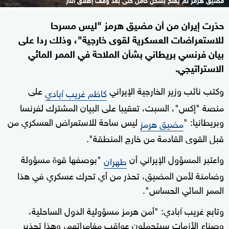
حذرت إيران من أن مضيق هرمز "ليس مسرحا
للاستعراضات العسكرية لقوى خارجية"، وذلك ردا على
بيان فرنسي بريطاني بشأن الملاحة في الممر المائي
الاستراتيجي.
وكتب نائب وزير الخارجية الإيراني
على
كاظم غريب آبادي
منصة "إكس"، السبت، تعقيبا على البيان المشترك لفرنسا
وبريطانيا: "
ليس ساحة للاستعراض العسكري من
مضيق هرمز
قبل القوى القادمة من خارج المنطقة".
واعتبر المسؤول الإيراني أن
"بوصفها قوة مسؤولة
طهران
وضامنة لأمن المضيق، تحذر من أي تحرك عسكري في هذا
الممر المائي الحساس".
وتابع غريب آبادي: "أمن هرمز مسؤولية الدول الساحلية،
وصناع الأزمات سيتحملون عواقب مغامراتهم، وهذا تحذير