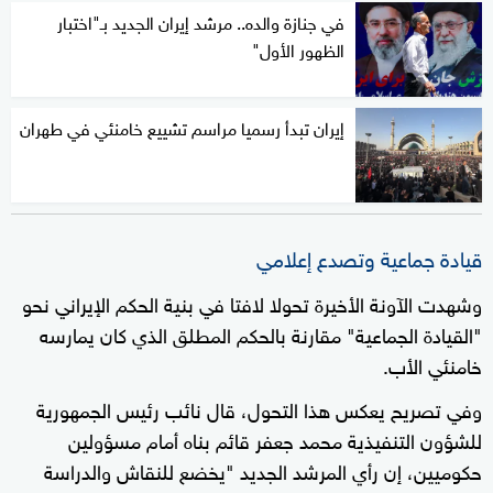
في جنازة والده.. مرشد إيران الجديد بـ"اختبار
الظهور الأول"
إيران تبدأ رسميا مراسم تشييع خامنئي في طهران
قيادة جماعية وتصدع إعلامي
وشهدت الآونة الأخيرة تحولا لافتا في بنية الحكم الإيراني نحو
"القيادة الجماعية" مقارنة بالحكم المطلق الذي كان يمارسه
خامنئي الأب.
وفي تصريح يعكس هذا التحول، قال نائب رئيس الجمهورية
للشؤون التنفيذية محمد جعفر قائم بناه أمام مسؤولين
حكوميين، إن رأي المرشد الجديد "يخضع للنقاش والدراسة