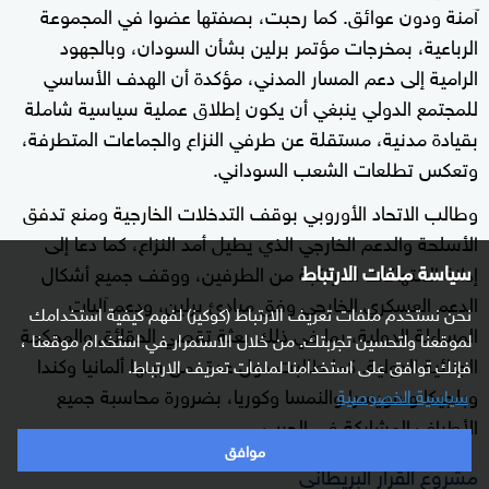
آمنة ودون عوائق. كما رحبت، بصفتها عضوا في المجموعة
الرباعية، بمخرجات مؤتمر برلين بشأن السودان، وبالجهود
الرامية إلى دعم المسار المدني، مؤكدة أن الهدف الأساسي
للمجتمع الدولي ينبغي أن يكون إطلاق عملية سياسية شاملة
بقيادة مدنية، مستقلة عن طرفي النزاع والجماعات المتطرفة،
وتعكس تطلعات الشعب السوداني.
وطالب الاتحاد الأوروبي بوقف التدخلات الخارجية ومنع تدفق
الأسلحة والدعم الخارجي الذي يطيل أمد النزاع، كما دعا إلى
سياسة ملفات الارتباط
إدانة الانتهاكات المرتكبة من الطرفين، ووقف جميع أشكال
الدعم العسكري الخارجي وفق مبادئ برلين، ودعم آليات
نحن نستخدم ملفات تعريف الارتباط (كوكيز) لفهم كيفية استخدامك
المساءلة الدولية، بما في ذلك بعثة تقصي الحقائق والمحكمة
لموقعنا ولتحسين تجربتك. من خلال الاستمرار في استخدام موقعنا ،
الجنائية الدولية. كما طالبت دول عدة، من بينها ألمانيا وكندا
فإنك توافق على استخدامنا لملفات تعريف الارتباط.
وبلجيكا وسويسرا والنمسا وكوريا، بضرورة محاسبة جميع
سياسية الخصوصية
الأطراف المشاركة في الحرب.
موافق
مشروع القرار البريطاني