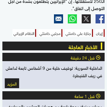
الـ250 لاستقلالها، إن "الإيرانيين يتطلعون بشدة من أجل
التوصل إلى اتفاق".
إيران
جنازة علي خامنئي
مجتبي خامنئي
النظام الإيراني
الأخبار العاجلة
قبل 24 دقيقة
l
الداخلية السورية: توقيف خلية من 9 أشخاص تابعة لداعش
في ريف القنيطرة
المزيد
قبل 1 ساعة
l
مصادر يمنية: موجة رابعة من هجمات الحوثيين بالصواريخ