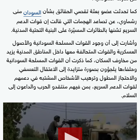
كما تحدثت عضو بعثة تقصي الحقائق بشأن
منى
السودان
رشماوي، عن تصاعد الهجمات التي قالت إن قوات الدعم
السريع تشنها بالطائرات المسيّرة على البنية التحتية المدنية.
وأشارت إلى أن وجود القوات المسلحة السودانية والأصول
العسكرية والقوات المتحالفة معها داخل المناطق المدنية يزيد
من مخاوف السكان، كما ذكرت أن القوات المسلحة السودانية
وحلفاءها يلجؤون بصورة متزايدة إلى الاعتقال التعسفي
والاحتجاز المطول وترهيب الأشخاص المشتبه في دعمهم
لقوات الدعم السريع، بمن فيهم منتقدو الحرب والداعون إلى
السلام.
0
seconds
of
2
minutes,