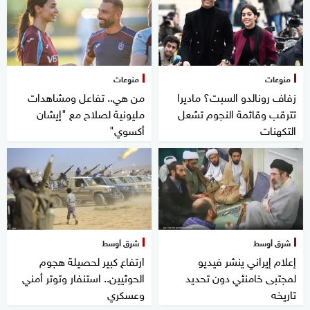
منوعات
منوعات
زفاف رونالدو السبت؟ ماديرا
من هي.. تفاعل ومشاهدات
تترقب وقائمة النجوم تشعل
مليونية لصلاح مع "إيشان
التكهنات
أكسوي"
شرق أوسط
شرق أوسط
إعلام إيراني ينشر فيديو
ارتفاع كبير لحصيلة هجوم
لمجتبى خامنئي دون تحديد
الحوثيين.. استنفار وتوتر أمني
تاريخه
وعسكري