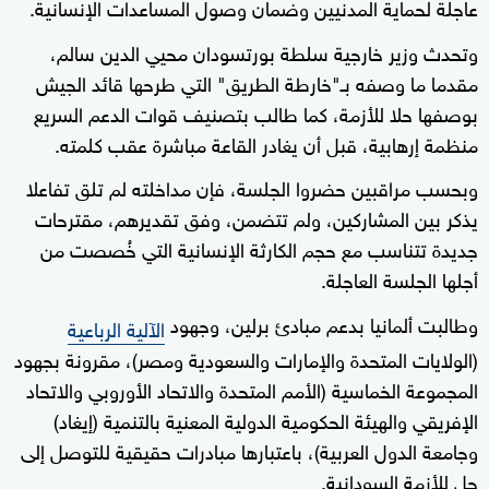
عاجلة لحماية المدنيين وضمان وصول المساعدات الإنسانية.
وتحدث وزير خارجية سلطة بورتسودان محيي الدين سالم،
مقدما ما وصفه بـ"خارطة الطريق" التي طرحها قائد الجيش
بوصفها حلا للأزمة، كما طالب بتصنيف قوات الدعم السريع
منظمة إرهابية، قبل أن يغادر القاعة مباشرة عقب كلمته.
وبحسب مراقبين حضروا الجلسة، فإن مداخلته لم تلق تفاعلا
يذكر بين المشاركين، ولم تتضمن، وفق تقديرهم، مقترحات
جديدة تتناسب مع حجم الكارثة الإنسانية التي خُصصت من
أجلها الجلسة العاجلة.
وطالبت ألمانيا بدعم مبادئ برلين، وجهود
الآلية الرباعية
(الولايات المتحدة والإمارات والسعودية ومصر)، مقرونة بجهود
المجموعة الخماسية (الأمم المتحدة والاتحاد الأوروبي والاتحاد
الإفريقي والهيئة الحكومية الدولية المعنية بالتنمية (إيغاد)
وجامعة الدول العربية)، باعتبارها مبادرات حقيقية للتوصل إلى
حل للأزمة السودانية.