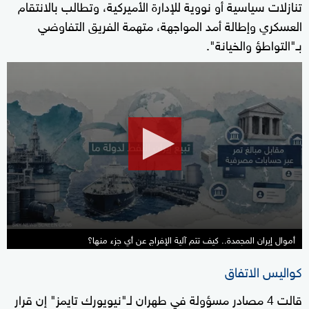
تنازلات سياسية أو نووية للإدارة الأميركية، وتطالب بالانتقام
العسكري وإطالة أمد المواجهة، متهمة الفريق التفاوضي
بـ"التواطؤ والخيانة".
0
seconds
of
2
minutes,
15
seconds
أموال إيران المجمدة.. كيف تتم آلية الإفراج عن أي جزء منها؟
كواليس الاتفاق
قالت 4 مصادر مسؤولة في طهران لـ"نيويورك تايمز" إن قرار