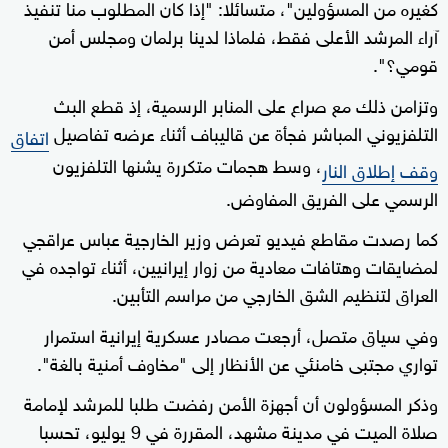
كغيره من المسؤولين"، متسائلا: "إذا كان المطلوب منا تنفيذ
آراء المرشد الأعلى فقط، فلماذا لدينا برلمان ومجلس أمن
قومي؟".
وتزامن ذلك مع صراع على المنابر الرسمية، إذ قطع البث
التلفزيوني المباشر فجأة عن قاليباف أثناء عرضه تفاصيل
اتفاق
، وسط هجمات متكررة يشنها التلفزيون
وقف إطلاق النار
الرسمي على الفريق المفاوض.
كما رصدت مقاطع فيديو تعرض وزير الخارجية عباس عراقجي
لمضايقات وهتافات معادية من زوار إيرانيين، أثناء تواجده في
العراق لتنظيم الشق الخارجي من مراسم التأبين.
وفي سياق متصل، أرجعت مصادر عسكرية إيرانية استمرار
تواري مجتبى خامنئي عن الأنظار إلى "مخاوف أمنية بالغة".
وذكر المسؤولون أن أجهزة الأمن رفضت طلبا للمرشد لإمامة
صلاة الميت في مدينة مشهد، المقررة في 9 يوليو، تحسبا