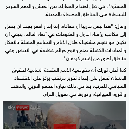
المسيّرة"، في ظل احتدام المعارك بين الجيش والدعم السريع
للسيطرة على المناطق المحيطة بالمدينة.
وقال: "هذا ليس تدريبا أو محاكاة. إنه إنذار أحمر يجب أن يصل
إلى مكاتب رؤساء الدول والحكومات في أنحاء العالم. ينبغي أن
تكون هواتفهم مشغولة خلال الأيام والأسابيع المقبلة بالأفكار
والمبادرات الكفيلة بمنع وقوع جرائم فظيعة في الأبيض وفي
مناطق أخرى من إقليم كردفان".
كما أعلن تورك أن مفوضية الأمم المتحدة السامية لحقوق
الإنسان تعمل على إعداد تقرير مرتقب يركز على الاقتصاد
السياسي للحرب، بما في ذلك تجارة الصمغ العربي والذهب
والثروة الحيوانية، ودورها في تمويل النزاع.
0
seconds
of
13