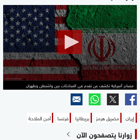
0
seconds
of
33
minutes,
41
seconds
مصادر أميركية تكشف عن تقدم في المحادثات بين واشنطن وطهران
إيران
مضيق هرمز
بريطانيا
فرنسا
أمن الملاحة
زوارنا يتصفحون الآن