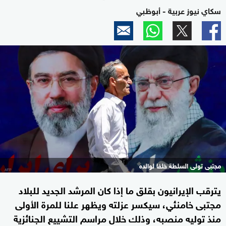
سكاي نيوز عربية - أبوظبي
مجتبى تولى السلطة خلفا لوالده
يترقب الإيرانيون بقلق ما إذا كان المرشد الجديد للبلاد
مجتبى خامنئي، سيكسر عزلته ويظهر علنا للمرة الأولى
منذ توليه منصبه، وذلك خلال مراسم التشييع الجنائزية