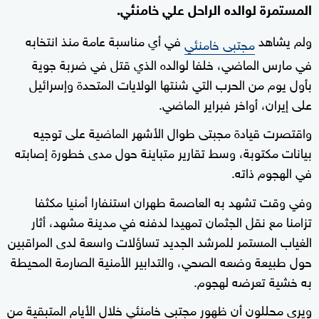
المستمرة لوالده الراحل علي خامنئي.
ولم يشاهد
في أي مناسبة عامة منذ انتخابه
مجتبى خامنئي
في مارس الماضي، خلفا لوالده الذي قتل في ضربة جوية
بأول يوم من الحرب التي شنتها الولايات المتحدة وإسرائيل
على إيران، أواخر فبراير الماضي.
واقتصرت قيادة مجبتى طوال الأشهر الماضية على توجيه
بيانات مكتوبة، وسط تقارير متباينة حول مدى خطورة إصابته
في الهجوم ذاته.
وفي وقت تشهد به العاصمة طهران استنفارا أمنيا مكثفا
تزامنا مع نقل الجثمان تمهيدا لدفنه في مدينة مشهد، أثار
الغياب المستمر للمرشد الجديد تساؤلات واسعة لدى المراقبين
حول طبيعة وضعه الصحي، والتدابير الأمنية الصارمة المحيطة
به خشية تعرضه لهجوم.
ويرى محللون أن ظهور مجتبى خامنئي خلال الأيام المتبقية من