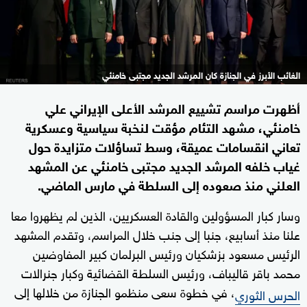
الغائب الأبرز في الجنازة كان المرشد الجديد مجتبى خامنئي
أظهرت مراسم تشييع المرشد الأعلى الإيراني علي
خامنئي، مشهد التئام مؤقت لنخبة سياسية وعسكرية
تعاني انقسامات عميقة، وسط تساؤلات متزايدة حول
غياب خلفه المرشد الجديد مجتبى خامنئي عن المشهد
العلني منذ صعوده إلى السلطة في مارس الماضي.
وسار كبار المسؤولين والقادة العسكريين، الذين لم يظهروا معا
علنا منذ أسابيع، جنبا إلى جنب خلال المراسم، وتقدم المشهد
الرئيس مسعود بزشكيان ورئيس البرلمان كبير المفاوضين
محمد باقر قاليباف، ورئيس السلطة القضائية وكبار جنرالات
، في خطوة سعى منظمو الجنازة من خلالها إلى
الحرس الثوري