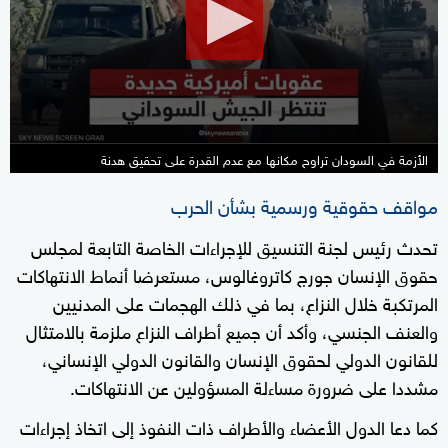
minutes,
34
seconds
الأزمة في السودان تراوح مكانها مع عدم القدرة على تحقيق هدنة
مواقف حقوقية ورسمية بشأن الحرب
تحدث رئيس لجنة التنسيق للإجراءات الخاصة التابعة لمجلس
حقوق الإنسان جورج كاتروغالوس، مستعرضا أنماط الانتهاكات
المرتكبة خلال النزاع، بما في ذلك الهجمات على المدنيين
والعنف الجنسي، وأكد أن جميع أطراف النزاع ملزمة بالامتثال
للقانون الدولي لحقوق الإنسان والقانون الدولي الإنساني،
مشددا على ضرورة مساءلة المسؤولين عن الانتهاكات.
كما دعا الدول الأعضاء والأطراف ذات النفوذ إلى اتخاذ إجراءات