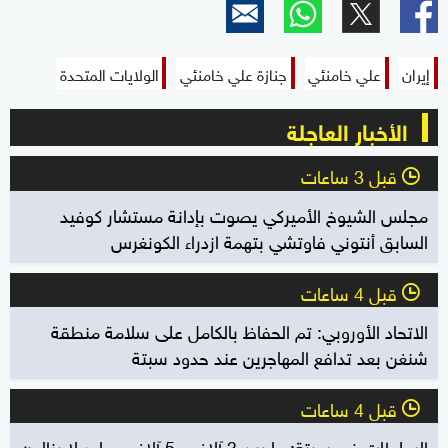
إيران
علي خامنئي
جنازة علي خامنئي
الولايات المتحدة
الأخبار العاجلة
قبل 3 ساعات
l
مجلس الشيوخ الأميركي يصوت بإدانة مستشار كوفيد
السابق أنتوني فاوتشي بتهمة ازدراء الكونغرس
قبل 4 ساعات
l
الاتحاد الأوروبي: تم الحفاظ بالكامل على سلامة منطقة
شنغن بعد تدافع المهاجرين عند حدود سبتة
قبل 4 ساعات
l
السلطات في سبتة: ما بين 3 آلاف و5 آلاف مهاجر لا يزالون