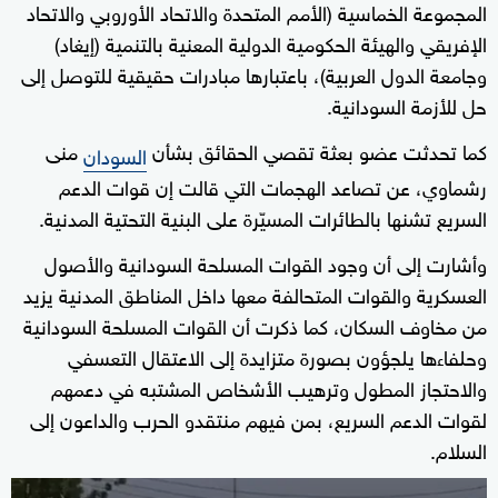
المجموعة الخماسية (الأمم المتحدة والاتحاد الأوروبي والاتحاد
الإفريقي والهيئة الحكومية الدولية المعنية بالتنمية (إيغاد)
وجامعة الدول العربية)، باعتبارها مبادرات حقيقية للتوصل إلى
حل للأزمة السودانية.
كما تحدثت عضو بعثة تقصي الحقائق بشأن
منى
السودان
رشماوي، عن تصاعد الهجمات التي قالت إن قوات الدعم
السريع تشنها بالطائرات المسيّرة على البنية التحتية المدنية.
وأشارت إلى أن وجود القوات المسلحة السودانية والأصول
العسكرية والقوات المتحالفة معها داخل المناطق المدنية يزيد
من مخاوف السكان، كما ذكرت أن القوات المسلحة السودانية
وحلفاءها يلجؤون بصورة متزايدة إلى الاعتقال التعسفي
والاحتجاز المطول وترهيب الأشخاص المشتبه في دعمهم
لقوات الدعم السريع، بمن فيهم منتقدو الحرب والداعون إلى
السلام.
0