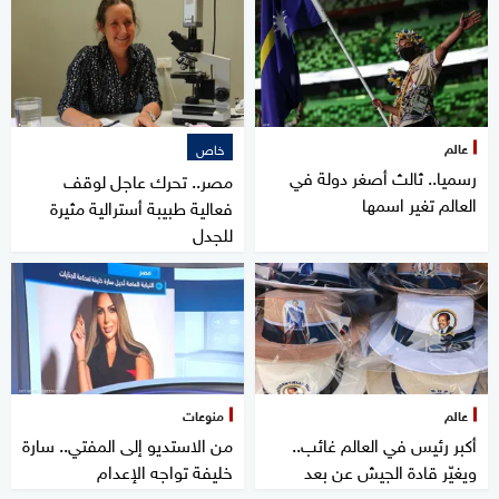
عالم
خاص
رسميا.. ثالث أصغر دولة في
مصر.. تحرك عاجل لوقف
العالم تغير اسمها
فعالية طبيبة أسترالية مثيرة
للجدل
عالم
منوعات
أكبر رئيس في العالم غائب..
من الاستديو إلى المفتي.. سارة
ويغيّر قادة الجيش عن بعد
خليفة تواجه الإعدام