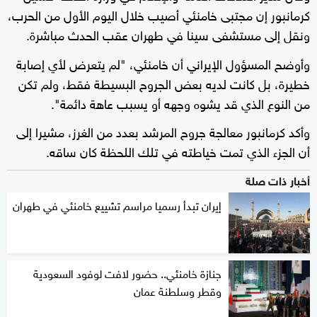
كرمانبور إن مجتبى خامنئي أصيب خلال اليوم الأول من الحرب،
ونقل إلى مستشفى سينا في طهران عقب الحدث مباشرة.
وأوضح المسؤول الإيراني أن خامنئي، "لم يتعرض لأي إصابة
خطيرة، بل كانت لديه بعض الجروح البسيطة فقط، ولم تكن
من النوع الذي قد يشوه وجهه أو يسبب عاهة دائمة".
وأكد كرمانبور معالجة جروح المرشد بعدد من الغرز، مشيرا إلى
أن الجزء الذي تمت خياطته في تلك اللحظة كان ساقه.
أخبار ذات صلة
إيران تبدأ رسميا مراسم تشييع خامنئي في طهران
جنازة خامنئي.. حضور لافت لوفود السعودية
وقطر وسلطنة عمان