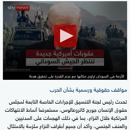
0
seconds
of
13
minutes,
34
seconds
الأزمة في السودان تراوح مكانها مع عدم القدرة على تحقيق هدنة
مواقف حقوقية ورسمية بشأن الحرب
تحدث رئيس لجنة التنسيق للإجراءات الخاصة التابعة لمجلس
حقوق الإنسان جورج كاتروغالوس، مستعرضا أنماط الانتهاكات
المرتكبة خلال النزاع، بما في ذلك الهجمات على المدنيين
والعنف الجنسي، وأكد أن جميع أطراف النزاع ملزمة بالامتثال