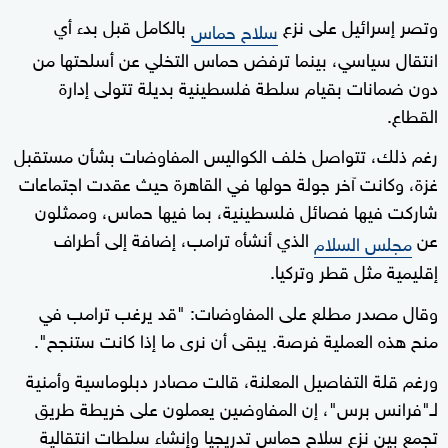
وتصر إسرائيل على نزع
بالكامل قبل بدء أي
سلاح حماس
انتقال سياسي، بينما ترفض حماس التخلي عن أسلحتها من
دون ضمانات بقيام سلطة فلسطينية بديلة تتولى إدارة
القطاع.
رغم ذلك، تتواصل خلف الكواليس المفاوضات بشأن مستقبل
غزة، وكانت آخر جولة حولها في القاهرة حيث عقدت اجتماعات
شاركت فيها فصائل فلسطينية، بما فيها حماس، وممثلون
عن
الذي أنشأه ترامب، إضافة إلى أطراف
مجلس السلام
إقليمية مثل قطر وتركيا.
وقال مصدر مطلع على المفاوضات: "قد يرغب ترامب في
منح هذه العملية فرصة. يبقى أن نرى ما إذا كانت ستنجح".
ورغم قلة التفاصيل المعلنة، قالت مصادر دبلوماسية وأمنية
لـ"فرانس برس"، إن المفاوضين يعملون على خريطة طريق
تجمع بين نزع سلاح حماس تدريجيا وإنشاء سلطات انتقالية