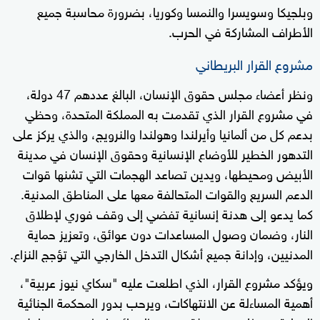
وبلجيكا وسويسرا والنمسا وكوريا، بضرورة محاسبة جميع
الأطراف المشاركة في الحرب.
مشروع القرار البريطاني
ونظر أعضاء مجلس حقوق الإنسان، البالغ عددهم 47 دولة،
في مشروع القرار الذي تقدمت به المملكة المتحدة، وحظي
بدعم كل من ألمانيا وأيرلندا وهولندا والنرويج، والذي يركز على
التدهور الخطير للأوضاع الإنسانية وحقوق الإنسان في مدينة
الأبيض ومحيطها، ويدين تصاعد الهجمات التي تشنها قوات
الدعم السريع والقوات المتحالفة معها على المناطق المدنية.
كما يدعو إلى هدنة إنسانية تفضي إلى وقف فوري لإطلاق
النار، وضمان وصول المساعدات دون عوائق، وتعزيز حماية
المدنيين، وإدانة جميع أشكال التدخل الخارجي التي تؤجج النزاع.
ويؤكد مشروع القرار، الذي اطلعت عليه "سكاي نيوز عربية"،
أهمية المساءلة عن الانتهاكات، ويرحب بدور المحكمة الجنائية