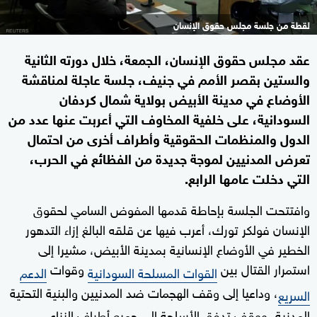
لقطة من جلسة مجلس حقوق الإنسان
عقد مجلس حقوق الإنسان، الجمعة، خلال دورته الثانية
والستين بقصر الأمم في جنيف، جلسة عاجلة لمناقشة
الأوضاع في مدينة الأبيض بولاية شمال كردفان
السودانية، على خلفية المخاوف التي أعربت عنها عدد من
الدول والمنظمات الحقوقية وأطراف أخرى من احتمال
تعرض المدنيين لموجة جديدة من الفظائع في الحرب،
التي دخلت عامها الرابع.
وافتتحت الجلسة بإحاطة قدمها المفوض السامي لحقوق
الإنسان فولكر تورك، أعرب فيها عن قلقه البالغ إزاء التدهور
الخطير في الأوضاع الإنسانية بمدينة الأبيض، مشيرا إلى
استمرار القتال بين
وقوات
القوات المسلحة السودانية
الدعم
، وداعيا إلى وقف الهجمات ضد المدنيين والبنية التحتية
السريع
المدنية، ووقف تدفق الأسلحة إلى جميع أطراف النزاع،