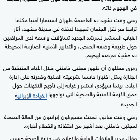
في الهجوم ذاته.
وفي وقت تشهد به العاصمة طهران استنفارا أمنيا مكثفا
تزامنا مع نقل الجثمان تمهيدا لدفنه في مدينة مشهد، أثار
الغياب المستمر للمرشد الجديد تساؤلات واسعة لدى المراقبين
حول طبيعة وضعه الصحي، والتدابير الأمنية الصارمة المحيطة
به خشية تعرضه لهجوم.
ويرى محللون أن ظهور مجتبى خامنئي خلال الأيام المتبقية من
الجنازة يمثل اختبارا حاسما لشرعيته العلنية وقدرته على إدارة
البلاد، بينما سيؤدي استمرار غيابه إلى تأجيج التكهنات حول
عمق الأزمة الأمنية والصحية التي تواجهها
القيادة الإيرانية
الجديدة.
وفي وقت سابق، تحدث مسؤولون إيرانيون عن الحالة الصحية
لمجتبى خامنئي بعد أشهر من اختفائه وانقطاع أخباره.
وقال مدير العلاقات العامة والإعلام في وزارة الصحة حسين