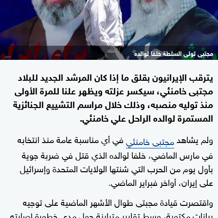
مجتبى تولى السلطة خلفا لوالده
يترقب الإيرانيون بقلق ما إذا كان المرشد الجديد للبلاد
مجتبى خامنئي، سيكسر عزلته ويظهر علنا للمرة الأولى
منذ توليه منصبه، وذلك خلال مراسم التشييع الجنائزية
المستمرة لوالده الراحل علي خامنئي.
ولم يشاهد
في أي مناسبة عامة منذ انتخابه
مجتبى خامنئي
في مارس الماضي، خلفا لوالده الذي قتل في ضربة جوية
بأول يوم من الحرب التي شنتها الولايات المتحدة وإسرائيل
على إيران، أواخر فبراير الماضي.
واقتصرت قيادة مجبتى طوال الأشهر الماضية على توجيه
بيانات مكتوبة، وسط تقارير متباينة حول مدى خطورة إصابته