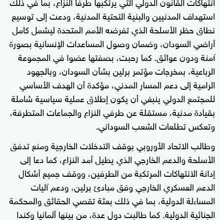
انتهاكات القانون الدولي التي يرتكبها طرفا النزاع، بما في ذلك
استهداف المدنيين والبنية التحتية المدنية، ودعت إلى توسيع
نطاق حظر الأسلحة الذي تفرضه الأمم المتحدة ليشمل كامل
أراضي السودان، وضمان وصول المساعدات الإنسانية بصورة
آمنة ودون عوائق. كما رحبت، بصفتها عضوا في المجموعة
الرباعية، بمخرجات مؤتمر برلين بشأن السودان، وبالجهود
الرامية إلى دعم المسار المدني، مؤكدة أن الهدف الأساسي
للمجتمع الدولي ينبغي أن يكون إطلاق عملية سياسية شاملة
بقيادة مدنية، مستقلة عن طرفي النزاع والجماعات المتطرفة،
وتعكس تطلعات الشعب السوداني.
وطالب الاتحاد الأوروبي بوقف التدخلات الخارجية ومنع تدفق
الأسلحة والدعم الخارجي الذي يطيل أمد النزاع، كما دعا إلى
إدانة الانتهاكات المرتكبة من الطرفين، ووقف جميع أشكال
الدعم العسكري الخارجي وفق مبادئ برلين، ودعم آليات
المساءلة الدولية، بما في ذلك بعثة تقصي الحقائق والمحكمة
الجنائية الدولية. كما طالبت دول عدة، من بينها ألمانيا وكندا