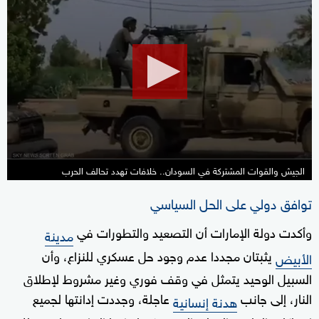
seconds
of
2
minutes,
14
seconds
الجيش والقوات المشتركة في السودان.. خلافات تهدد تحالف الحرب
توافق دولي على الحل السياسي
وأكدت دولة الإمارات أن التصعيد والتطورات في
مدينة
يثبتان مجددا عدم وجود حل عسكري للنزاع، وأن
الأبيض
السبيل الوحيد يتمثل في وقف فوري وغير مشروط لإطلاق
النار، إلى جانب
عاجلة، وجددت إدانتها لجميع
هدنة إنسانية