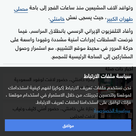
وتوافد آلاف المشيعين منذ ساعات الفجر إلى باحة
مصلى
، حيث يسجى نعش
.
طهران الكبير
خامنئي
وأفاد التلفزيون الإيراني الرسمي بانطلاق المراسم، فيما
فرضت السلطات إجراءات أمنية مشددة وقيودا واسعة على
حركة المرور في محيط موقع التشييع، مع استمرار وصول
المشاركين إلى الساحة الرئيسية للمجمع.
أخبار ذات صلة
سياسة ملفات الارتباط
جنازة خامنئي.. حضور لافت لوفود السعودية
وقطر وسلطنة عمان
نحن نستخدم ملفات تعريف الارتباط (كوكيز) لفهم كيفية استخدامك
لموقعنا ولتحسين تجربتك. من خلال الاستمرار في استخدام موقعنا ،
فإنك توافق على استخدامنا لملفات تعريف الارتباط.
جنازة علي خامنئي.. حضور أمني كثيف وغياب
سياسية الخصوصية
لافت لمجتبى
موافق