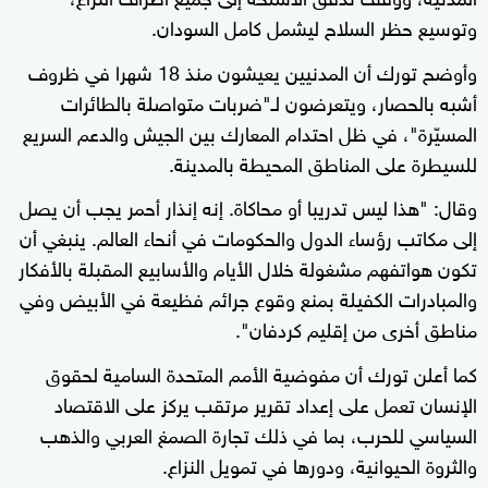
وتوسيع حظر السلاح ليشمل كامل السودان.
وأوضح تورك أن المدنيين يعيشون منذ 18 شهرا في ظروف
أشبه بالحصار، ويتعرضون لـ"ضربات متواصلة بالطائرات
المسيّرة"، في ظل احتدام المعارك بين الجيش والدعم السريع
للسيطرة على المناطق المحيطة بالمدينة.
وقال: "هذا ليس تدريبا أو محاكاة. إنه إنذار أحمر يجب أن يصل
إلى مكاتب رؤساء الدول والحكومات في أنحاء العالم. ينبغي أن
تكون هواتفهم مشغولة خلال الأيام والأسابيع المقبلة بالأفكار
والمبادرات الكفيلة بمنع وقوع جرائم فظيعة في الأبيض وفي
مناطق أخرى من إقليم كردفان".
كما أعلن تورك أن مفوضية الأمم المتحدة السامية لحقوق
الإنسان تعمل على إعداد تقرير مرتقب يركز على الاقتصاد
السياسي للحرب، بما في ذلك تجارة الصمغ العربي والذهب
والثروة الحيوانية، ودورها في تمويل النزاع.