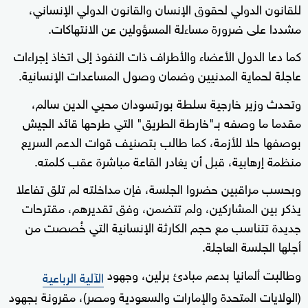
للقانون الدولي لحقوق الإنسان والقانون الدولي الإنساني،
مشددا على ضرورة مساءلة المسؤولين عن الانتهاكات.
كما دعا الدول الأعضاء والأطراف ذات النفوذ إلى اتخاذ إجراءات
عاجلة لحماية المدنيين وضمان وصول المساعدات الإنسانية.
وتحدث وزير خارجية سلطة بورتسودان محيي الدين سالم،
مقدما ما وصفه بـ"خارطة الطريق" التي طرحها قائد الجيش
بوصفها حلا للأزمة، كما طالب بتصنيف قوات الدعم السريع
منظمة إرهابية، قبل أن يغادر القاعة مباشرة عقب كلمته.
وبحسب مراقبين حضروا الجلسة، فإن مداخلته لم تلق تفاعلا
يذكر بين المشاركين، ولم تتضمن، وفق تقديرهم، مقترحات
جديدة تتناسب مع حجم الكارثة الإنسانية التي خُصصت من
أجلها الجلسة العاجلة.
وطالبت ألمانيا بدعم مبادئ برلين، وجهود
الآلية الرباعية
(الولايات المتحدة والإمارات والسعودية ومصر)، مقرونة بجهود