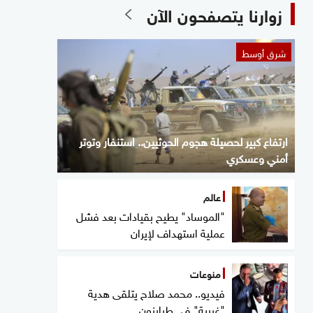
زوارنا يتصفحون الآن
شرق أوسط
ارتفاع كبير لحصيلة هجوم الحوثيين.. استنفار وتوتر
أمني وعسكري
عالم
"الموساد" يطيح بقيادات بعد فشل
عملية استهداف لإيران
منوعات
فيديو.. محمد صلاح يتلقى هدية
"غريبة" في طرابزون