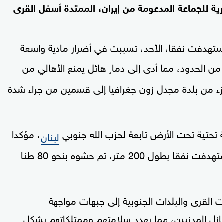
رية للجماعة المدعومة من إيران، الممتدة أسفل القرى
ستهدفت نفقا، الأحد، تسببت في أضرار مادية واسعة
ن الحدود، مما أدى إلى دمار هائل يمنع الأهالي من
زء من بلدة مجدل زون جغرافيا إلى قسمين من جراء شدة
ة تحتية تحت الأرض تابعة لحزب الله جنوبي
، مؤكدا
لبنان
أنه أبلغ الولايات المتحدة مسبقا بالعملية التي استهدفت نفقا بطول 200 متر، تم حشوه بنحو 80 طنا
القرى والبلدات الجنوبية إلى جبهات مواجهة
ل المدنيين، مما يهدد سلامتهم وممتلكاتهم بشكل