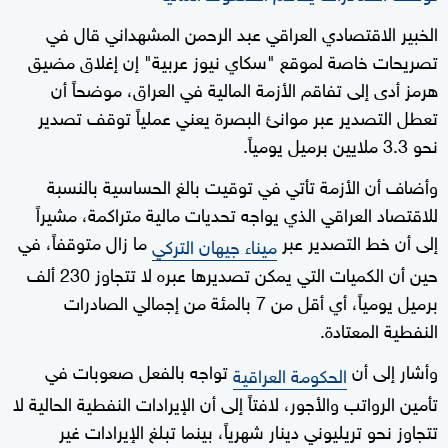
الخبير الاقتصادي العراقي عبد الرحمن المشهداني قال في
تصريحات خاصة لموقع "سكاي نيوز عربية" إن إغلاق مضيق
هرمز أدى إلى تفاقم الأزمة المالية في العراق، موضحاً أن
تعطل التصدير عبر موانئ البصرة يعني عملياً توقف تصدير
نحو 3.3 ملايين برميل يومياً.
وأضاف أن الأزمة تأتي في توقيت بالغ الحساسية بالنسبة
للاقتصاد العراقي الذي يواجه تحديات مالية متراكمة، مشيراً
إلى أن خط التصدير عبر
ما زال متوقفاً، في
ميناء جيهان التركي
حين أن الكميات التي يمكن تصديرها عبره لا تتجاوز 230 ألف
برميل يومياً، أي أقل من 7 بالمئة من إجمالي الصادرات
النفطية المعتادة.
وأشار إلى أن
تواجه بالفعل صعوبات في
الحكومة العراقية
تأمين الرواتب والأجور، لافتاً إلى أن الإيرادات النفطية الحالية لا
تتجاوز نحو تريليوني دينار شهرياً، بينما تبلغ الإيرادات غير