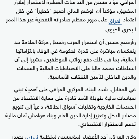
العراقي فؤاد حسين من التداعيات الخطيرة لاستمرار إغلاق
المضيق، مؤكداً أن الوضع المالي أصبح "خطيراً" في ظل
اعتماد
على مرور معظم صادراته النفطية عبر هذا الممر
العراق
البحري الحيوي.
وأوضح حسين أن استمرار الحرب وتعطل حركة الملاحة قد
ينعكسان مباشرة على قدرة الحكومة في الوفاء بالتزاماتها
المالية، بما في ذلك دفع رواتب الموظفين، مشيرا إلى أن
السلطات تعتمد حاليا على الاحتياطيات المالية والسندات
والدين الداخلي لتأمين النفقات الأساسية.
في المقابل، شدد البنك المركزي العراقي على أهمية تبني
سياسات مالية طويلة الأمد قادرة على حماية الاقتصاد من
الصدمات الخارجية وتقلبات أسواق الطاقة، داعياً إلى تنويع
مصادر الدخل وتعزيز إدارة الدين العام وبناء هوامش أمان مالية
تدعم الاستقرار الاقتصادي.
وكان العراق، أحد الأعضاء المؤسسين لمنظمة
، يصدر
أوبك