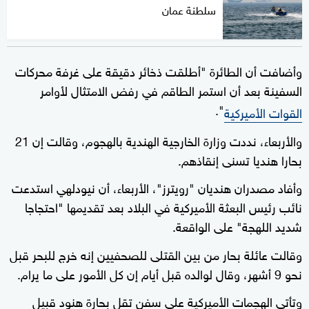
سلطنة عمان
وأضافت أن الطائرة "أطلقت ذخائر دقيقة على غرفة محركات
السفينة بعد أن استمر الطاقم في رفض الامتثال لأوامر
".
القوات الأميركية
والأربعاء، نددت وزارة الخارجية الهندية بالهجوم، وقالت إن 21
بحارا هنديا تسنى إنقاذهم.
وأفاد مصدران هنديان "رويترز"، الأربعاء، أن نيودلهي استدعت
نائب رئيس البعثة الأميركية في البلاد بعد تقديمها "احتجاجا
شديد اللهجة" على الواقعة.
وقالت عائلة بحار من بين القتلى للصحفيين إنه خرج للبحر قبل
نحو 9 أشهر، وقال لوالده قبل ⁠أيام إن كل الأمور ‌على ما يرام.
وتأتي الهجمات الأميركية على سفن تقل بحارة هنود قبيل