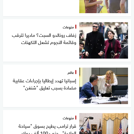
منوعات
زفاف رونالدو السبت؟ ماديرا تترقب
وقائمة النجوم تشعل التكهنات
عالم
إسبانيا تهدد إيطاليا بإجراءات عقابية
مضادة بسبب تعليق "شنغن"
منوعات
قرار ترامب يطيح بسوق "سياحة
الولادة".. حزم بـ100 ألف دولار