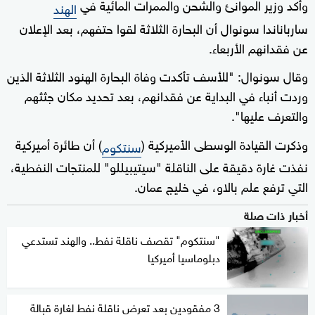
وأكد وزير الموانئ والشحن والممرات المائية في
الهند
سارباناندا سونوال أن البحارة الثلاثة لقوا حتفهم، بعد الإعلان
عن فقدانهم الأربعاء.
وقال سونوال: "للأسف تأكدت وفاة ‌البحارة الهنود الثلاثة الذين
وردت أنباء في البداية عن فقدانهم، بعد تحديد مكان جثثهم
والتعرف عليها".
وذكرت القيادة الوسطى الأميركية (
) أن طائرة أميركية
سنتكوم
نفذت ‌غارة دقيقة على الناقلة "سيتيبيللو" للمنتجات ‌النفطية،
التي ترفع علم بالاو، في خليج عمان.
أخبار ذات صلة
"سنتكوم" تقصف ناقلة نفط.. والهند تستدعي
دبلوماسيا أميركيا
3 مفقودين بعد تعرض ناقلة نفط لغارة قبالة