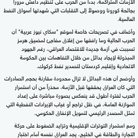
الأزمات المتراكمة، بدءاً من الحرب على تنظيم داعش مروراً
بجائحة كورونا ووصولاً إلى التقلبات التي شهدتها أسواق النفط
العالمية.
وأضاف في تصريحات خاصة لموقع "سكاي نيوز عربية" أن
الحرب الحالية وما رافقها من إغلاق مفاجئ لمضيق هرمز
تسببت في أزمة جديدة للاقتصاد العراقي، رغم الجهود
المبذولة لإيجاد بدائل من خلال التفاهمات بين الحكومة
الاتحادية وإقليم كردستان لتصدير نفط كركوك.
وأوضح أن هذه البدائل لا تزال محدودة مقارنة بحجم الصادرات
التي كان العراق يحققها قبل الأزمة، محذراً من أن استمرار
الحرب لفترة أطول قد ينعكس بصورة مباشرة على إعداد
الموازنة العامة، في ظل تراجع أو غياب الإيرادات النفطية التي
تمثل المصدر الرئيسي لتمويل الإنفاق الحكومي.
ومع استمرار التوترات الإقليمية وتزايد الضغوط على حركة
التجارة والطاقة في الخليج، يجد العراق نفسه أمام اختبار