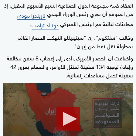
انعقاد قمة مجموعة الدول ⁠الصناعية السبع الأسبوع المقبل، إذ
من المتوقع أن يجري رئيس الوزراء الهندي
ناريندرا مودي
⁠محادثات ثنائية مع الرئيس الأميركي
.
دونالد ترامب
وقالت "سنتكوم"، إن "سيتيبيللو انتهكت الحصار القائم
بمحاولة نقل نفط من إيران".
وأضافت أن الحصار الأميركي أدى إلى إعطاب 8 سفن مخالفة
وإعادة توجيه ⁠134 سفينة تمتثل للأوامر، والسماح بمرور 42
سفينة تحمل مساعدات إنسانية.
0
seconds
of
3
minutes,
1
second