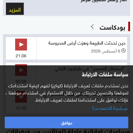
المزيد
بودكاست
حين تحدثت الطبيعة وهزت أرض المحروسة
6 أغسطس 2026
l
21:06
"السلطان المصري" في طرابزون التركي
سياسة ملفات الارتباط
5 أغسطس 2026
l
25:58
نحن نستخدم ملفات تعريف الارتباط (كوكيز) لفهم كيفية استخدامك
لموقعنا ولتحسين تجربتك. من خلال الاستمرار في استخدام موقعنا ،
زينب الصغيرة.. القضية التي هزت الضمائر في
فإنك توافق على استخدامنا لملفات تعريف الارتباط.
باكستان
سياسية الخصوصية
12:55
5 أغسطس 2026
l
موافق
مساعدات إماراتية عاجلة للمتأثرين من فيضانات