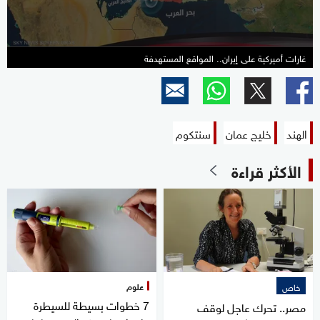
غارات أميركية على إيران.. المواقع المستهدفة
الهند
خليج عمان
سنتكوم
الأكثر قراءة
علوم
خاص
7 خطوات بسيطة للسيطرة
مصر.. تحرك عاجل لوقف