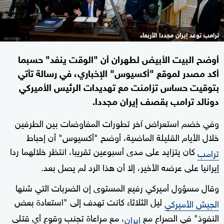
ترامب توعد إيران مجددا الأربعاء
أوضح البيت الأبيض لطهران أن "الوقت ينفد" حسبما
أكد مصدر لموقع "أكسيوس" الإخباري، في رسالة تأتي
بتوقيت حساس تزامنت مع تهديدات الرئيس الأميركي
دونالد ترامب بقصف إيران مجددا.
وفي خضم استعراض آخر تطورات المفاوضات بين الطرفين
خلال الأيام القليلة الماضية، أوضح "أكسيوس" أن إحباط
كان يتزايد على مدى أسبوعين تقريبا، انتظر خلالهما ردا
ترامب
إيرانيا على عرضه الأخير، إلا أن هذا الرد لم يصل بعد.
وقال مسؤول أميركي رفيع المستوى إن الضربات التي شنها
ليل الثلاثاء كانت تهدف إلى "استعادة بعض
الجيش الأميركي
النفوذ" في الصراع مع
، مع مراعاة تجنب وقوع أي قتلى
إيران