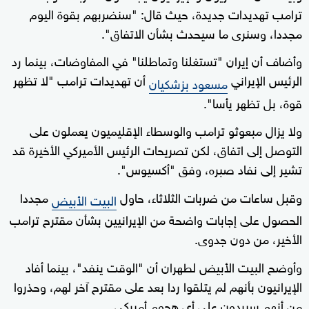
ترامب تهديدات جديدة، حيث قال: "سنضربهم بقوة اليوم
مجددا، وسنرى ما سيحدث بشأن الاتفاق".
وأضاف أن إيران "تستغلنا وتماطلنا" في المفاوضات، بينما رد
الرئيس الإيراني
أن تهديدات ترامب "لا تظهر
مسعود بزشكيان
قوة، بل تظهر يأسا".
ولا يزال مبعوثو ترامب والوسطاء الإقليميون يعملون على
التوصل إلى اتفاق، لكن تصريحات الرئيس الأميركي الأخيرة قد
تشير إلى نفاد صبره، وفق "أكسيوس".
وقبل ساعات من ضربات الثلاثاء، حاول
مجددا
البيت الأبيض
الحصول على إجابات واضحة من الإيرانيين بشأن مقترح ترامب
الأخير، من دون جدوى.
وأوضح البيت الأبيض لطهران أن "الوقت ينفد"، بينما أفاد
الإيرانيون بأنهم لم يتلقوا ردا بعد على مقترح آخر لهم، وحذروا
من أنهم سيردون على أي هجوم أميركي.