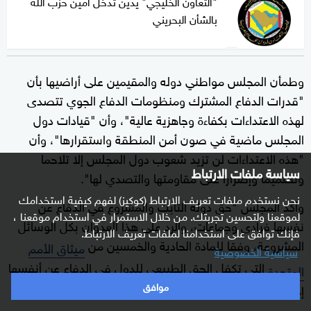
"التعاون الخليجي" يدين تدخل أمين حزب الله
بالشأن البحريني
وطمأن المجلس مواطني دوله والمقيمين على أراضيها بأن
"قدرات الدفاع المشترك ومنظومات الدفاع الجوي تتصدى
لهذه الاعتداءات بكفاءة وجاهزية عالية"، وأن "قيادات دول
المجلس ماضية في صون أمن المنطقة واستقرارها"، وأن
"هذه الاعتداءات لن تزيد شعوب دول المجلس إلا تلاحما
سياسة ملفات الارتباط
وتصميما وإصرارا على مقاومتها والتصدي لها".
نحن نستخدم ملفات تعريف الارتباط (كوكيز) لفهم كيفية استخدامك
وأكد المجلس "حق دوله الثابت والمشروع في الدفاع عن
لموقعنا ولتحسين تجربتك. من خلال الاستمرار في استخدام موقعنا ،
نفسها فرادى وجماعات، والرد على هذا العدوان بكل الوسائل
فإنك توافق على استخدامنا لملفات تعريف الارتباط.
المشروعة، وفقا للمادة الحادية والخمسين من
ميثاق الأمم
سياسية الخصوصية
التي تكفل الحق الطبيعي للدول في الدفاع عن أنفسها
المتحدة
موافق
إذا اعتدت قوة مسلحة عليها".