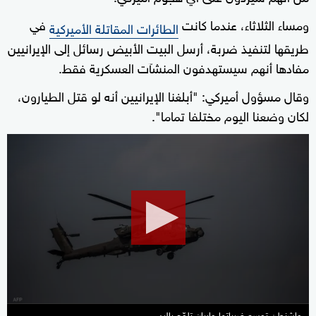
ومساء الثلاثاء، عندما كانت
في
الطائرات المقاتلة الأميركية
طريقها لتنفيذ ضربة، أرسل البيت الأبيض رسائل إلى الإيرانيين
مفادها أنهم سيستهدفون المنشآت العسكرية فقط.
وقال مسؤول أميركي: "أبلغنا الإيرانيين أنه لو قتل الطيارون،
لكان وضعنا اليوم مختلفا تماما".
0
seconds
of
0
seconds
واشنطن توسع ضرباتها وإيران تلوّح بالرد