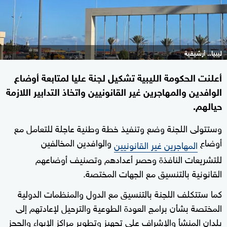
ليبيا.. أرشيفية
أعلنت الحكومة الليبية تشكيل لجنة عليا لمتابعة أوضاع
الوافدين والمهاجرين غير القانونيين واتخاذ التدابير اللازمة
حيالهم.
وستتولى اللجنة وضع وتنفيذ خطة وطنية عاجلة للتعامل مع
أوضاع
والوافدين المخالفين
المهاجرين غير القانونيين
للتشريعات النافذة وحصر أعدادهم وتصنيف أوضاعهم
القانونية بالتنسيق مع الجهات المختصة.
كما ستتكلف اللجنة بالتنسيق مع الدول والمنظمات الدولية
المختصة بشأن برامج العودة الطوعية والترحيل لإعادتهم إلى
بلدان المنشأ والإشراف على تجهيز وتطوير مراكز الإيواء والحجز