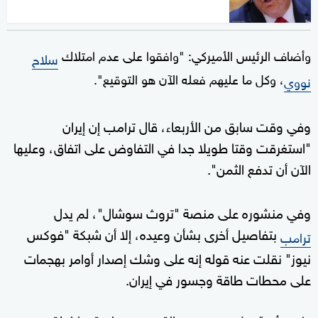
وأضاف الرئيس الأميركي: "وافقوا على عدم امتلاك
سلاح
، وكل ما عليهم فعله الآن هو التوقيع".
نووي
وفي وقت سابق من الأربعاء، ⁠قال ترامب إن إيران
"‌استغرقت ⁠وقتا طويلا جدا ⁠في ‌التفاوض ⁠على اتفاق، وعليها
⁠الآن أن تدفع الثمن".
وفي ‌منشوره على منصة "تروث سوشال"، لم يدل
بتفاصيل أخرى بشأن وعيده، إلا أن شبكة "فوكس
ترامب
نيوز" نقلت عنه قوله إنه على وشك إصدار أوامر بهجمات
على محطات طاقة وجسور في إيران.