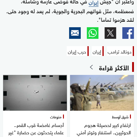
واعتبر أن "جيش
في حالة فوضى عارمة وشاملة،
إيران
فمعظمه، مثل قواتهم البحرية والجوية، لم يعد له وجود حتى.
لقد هزموا تماما".
دونالد ترامب
إيران
حرب إيران
الأكثر قراءة
شرق أوسط
منوعات
ارتفاع كبير لحصيلة هجوم
أجسام غامضة قرب القمر..
الحوثيين.. استنفار وتوتر أمني
علماء يتحدثون عن حضارة "غير