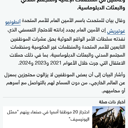
والبعثات الدبلوماسية.
وقال بيان للمتحدث باسم الأمين العام للأمم المتحدة
أنطونيو
إن الأمين العام يجدد إدانته للاحتجاز التعسفي الذي
غوتيريش
نفذته سلطات الأمر الواقع الحوثية بحق عشرات الموظفين
التابعين للأمم المتحدة والمنظمات غير الحكومية ومنظمات
المجتمع المدني والبعثات الدبلوماسية، بما في ذلك حملات
الاعتقال التي جرت خلال الأعوام 2021 و2023 و2024.
وأشار البيان إلى أن بعض الموظفين لا يزالون محتجزين بمعزل
عن العالم الخارجي، من دون السماح لهم بالتواصل مع أسرهم
أو محاميهم.
أخبار ذات صلة
احتجاز 20 موظفا أمميا في صنعاء بينهم "ممثل
اليونيسيف"