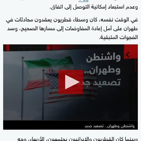
وعدم استبعاد إمكانية التوصل إلى اتفاق.
في الوقت نفسه، كان وسطاء قطريون يعقدون محادثات في
طهران على أمل إعادة المفاوضات إلى مسارها الصحيح، وسد
الفجوات المتبقية.
0
seconds
of
43
minutes,
4
seconds
واشنطن وطهران.. تصعيد جديد
وبينما كان القطريون والإيرانيون يجتمعون، الأربعاء، وجه