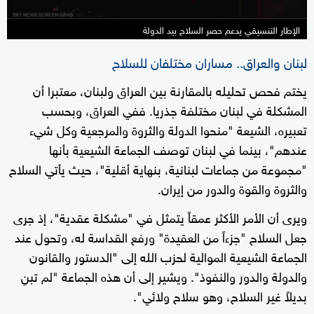
الإطار التنسيقي يدعم حصر السلاح بيد الدولة
لبنان والعراق.. مساران مختلفان للسلاح
يختم فحص تحليله بالمقارنة بين العراق ولبنان، معتبرا أن
المشكلة في لبنان مختلفة جذريا. ففي العراق، وبحسب
تعبيره، الشيعة "منحوا الدولة والثروة والمرجعية وكل شيء
عندهم"، بينما في لبنان توصف الجماعة الشيعية بأنها
"مجموعة من جماعات لبنانية، بنهاية أقلية"، حيث يأتي السلاح
والثروة والقوة والدور من إيران.
ويرى أن الأمر الأكثر عمقاً يتمثل في "مشكلة عقدية"، إذ جرى
جعل السلاح "جزءاً من العقيدة" ورفع القداسة له، وتحول عند
الجماعة الشيعية الموالية لحزب الله إلى "الدستور والقانون
والدولة والدور والنفوذ". ويشير إلى أن هذه الجماعة "لم تبنِ
بديلاً غير السلاح، وهو سلاح ولائي".