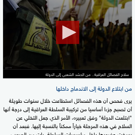
0
seconds
of
19
minutes,
38
seconds
سلاح الفصائل العراقية.. من الحشد الشعبي إلى الدولة
من ابتلاع الدولة إلى الاندماج داخلها
يرى فحص أن هذه الفصائل استطاعت خلال سنوات طويلة
أن تصبح جزءا أساسيا من تركيبة السلطة العراقية إلى درجة أنها
"ابتلعت الدولة" وفق تعبيره، الأمر الذي جعل التخلي عن
السلاح في هذه المرحلة خياراً ممكناً بالنسبة إليها. فبعد أن
رسخت حضورها داخل مؤسسات السلطة، بات من الصعب