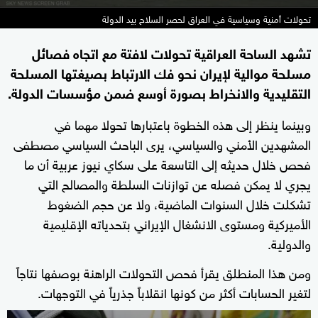
تحولات أمنية وسياسية في العراق لحصر السلاح بيد الدولة
تشهد الساحة العراقية تحولات لافتة مع اتجاه فصائل
مسلحة موالية لإيران نحو فك الارتباط بصيغتها المسلحة
التقليدية والانخراط بصورة أوسع ضمن مؤسسات الدولة.
وبينما ينظر إلى هذه الخطوة باعتبارها تحولا مهما في
المشهدين الأمني والسياسي، يرى الباحث السياسي مصطفى
فحص خلال حديثه إلى التاسعة على سكاي نيوز عربية أن ما
يجري لا يمكن فصله عن توازنات السلطة والمصالح التي
تشكلت خلال السنوات الماضية، ولا عن حجم الضغوط
الأميركية ومستوى الانشغال الإيراني بتحدياته الإقليمية
والدولية.
ومن هذا المنطلق يقرأ فحص التحولات الراهنة بوصفها نتاجاً
لتغير الحسابات أكثر من كونها انقلاباً جذرياً في التوجهات.