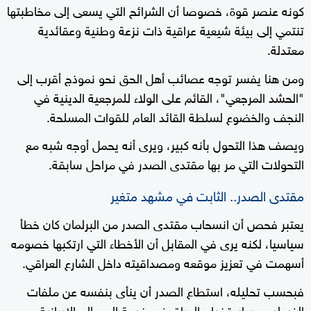
كونه عنصر قوة، خصوصا أن الشرائح التي يسعى إلى مخاطبتها
تنتمي إلى بيئة شيعية عراقية ذات نزعة وطنية وعقائدية
معتدلة.
ومن هنا يفسر توجه عصائب أهل الحق نحو نموذج أقرب إلى
"الحشد المرجعي"، القائم على الولاء للمرجعية الدينية في
النجف والخضوع لسلطة القائد العام للقوات المسلحة.
ويصف هذا التحول بأنه كبير، ويرى أنه يحمل أوجه شبه مع
التحولات التي مر بها مقتدى الصدر في مراحل سابقة.
مقتدى الصدر.. الثابت في مشهد متغير
يعتبر فحص أن انسحاب مقتدى الصدر من البرلمان كان خطأ
سياسيا، لكنه يرى في المقابل أن الأخطاء التي ارتكبها خصومه
أسهمت في تعزيز موقعه ومصداقيته داخل الشارع العراقي.
فبحسب تحليله، استطاع الصدر أن ينأى بنفسه عن ملفات
الفساد وعن استخدام العراق في خدمة المصالح الإيرانية، مع