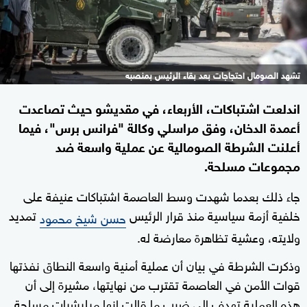
تشهد الصومال احتجاجات بعد بقاء الرئيس بمنصبه
اندلعت اشتباكات، الأربعاء، في مقديشو حيث تصاعدت
أعمدة الدخان، وفق مراسلي وكالة "فرانس برس"، فيما
أعلنت الشرطة الصومالية عن عملية واسعة ضد
مجموعات مسلحة.
جاء ذلك بعدما شهدت وسط العاصمة اشتباكات عنيفة على
خلفية أزمة سياسية منذ قرار الرئيس
تمديد
حسن شيخ محمود
ولايته، وعشية تظاهرة معارضة له.
وذكرت الشرطة في بيان أن عملية أمنية واسعة النطاق نفذتها
قوات الأمن في العاصمة تقترب من نهايتها، مشيرة إلى أن
هذه العملية تهدف إلى ضرب ما قالت إنها ميليشيات مسلحة