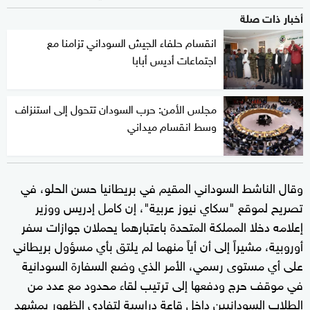
أخبار ذات صلة
انقسام حلفاء الجيش السوداني تزامنا مع
اجتماعات أديس أبابا
مجلس الأمن: حرب السودان تتحول إلى استنزاف
وسط انقسام ميداني
وقال الناشط السوداني المقيم في بريطانيا حسن الحلو، في
تصريح لموقع "سكاي نيوز عربية"، إن كامل إدريس ووزير
إعلامه دخلا المملكة المتحدة باعتبارهما يحملان جوازات سفر
أوروبية، مشيراً إلى أن أياً منهما لم يلتق بأي مسؤول بريطاني
على أي مستوى رسمي، الأمر الذي وضع السفارة السودانية
في موقف حرج ودفعها إلى ترتيب لقاء محدود مع عدد من
الطلاب السودانيين داخل قاعة دراسية لتفادي الظهور بمشهد