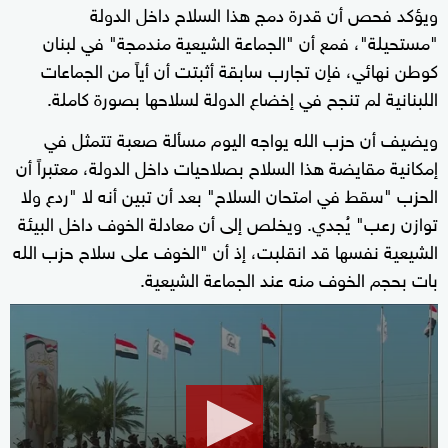
ويؤكد فحص أن قدرة دمج هذا السلاح داخل الدولة
"مستحيلة"، فمع أن "الجماعة الشيعية مندمجة" في لبنان
كوطن نهائي، فإن تجارب سابقة أثبتت أن أياً من الجماعات
اللبنانية لم تنجح في إخضاع الدولة لسلاحها بصورة كاملة.
ويضيف أن حزب الله يواجه اليوم مسألة صعبة تتمثل في
إمكانية مقايضة هذا السلاح بصلاحيات داخل الدولة، معتبراً أن
الحزب "سقط في امتحان السلاح" بعد أن تبين أنه لا "ردع ولا
توازن رعب" يُجدي. ويخلص إلى أن معادلة الخوف داخل البيئة
الشيعية نفسها قد انقلبت، إذ أن "الخوف على سلاح حزب الله
بات بحجم الخوف منه عند الجماعة الشيعية.
0
seconds
of
2
minutes,
11