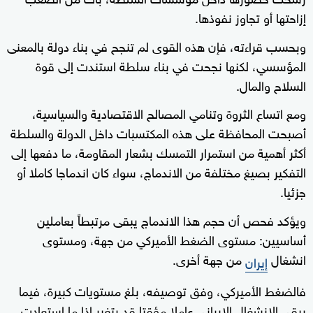
إزاحتها أو تجاوز نفوذها.
وبحسب قراءته، فإن هذه القوى لم تنجح في بناء دولة بالمعنى
المؤسسي، لكنها نجحت في بناء سلطة استندت إلى قوة
السلاح والمال.
ومع اتساع الثروة وتنامي المصالح الاقتصادية والسياسية،
أصبحت المحافظة على هذه المكتسبات داخل الدولة والسلطة
أكثر أهمية من استمرار التمسك بشعار المقاومة، ما دفعها إلى
التفكير بصيغ مختلفة من الاندماج، سواء كان اندماجا كاملا أو
جزئيا.
ويؤكد فحص أن حجم هذا الاندماج يبقى مرتبطاً بعاملين
أساسيين: مستوى الضغط الأميركي من جهة، ومستوى
انشغال
من جهة أخرى.
إيران
فالضغط الأميركي، وفق توصيفه، بلغ مستويات كبيرة، فيما
يبقى الانشغال الإيراني عاملا مؤقتا قد يتغير إذا ما استعادت