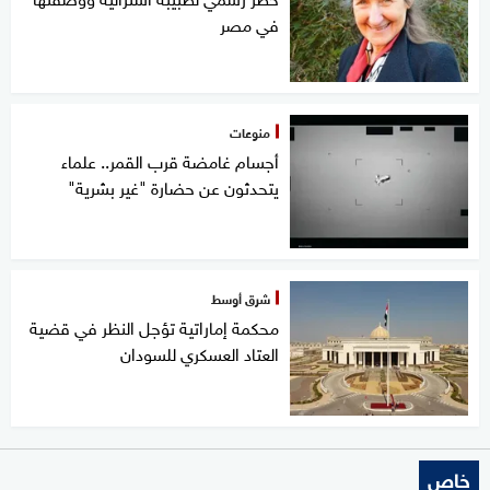
في مصر
منوعات
أجسام غامضة قرب القمر.. علماء
يتحدثون عن حضارة "غير بشرية"
شرق أوسط
محكمة إماراتية تؤجل النظر في قضية
العتاد العسكري للسودان
خاص