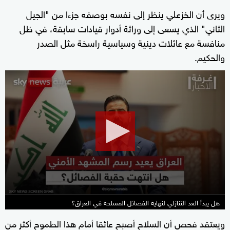
ويرى أن الخزعلي ينظر إلى نفسه بوصفه جزءا من "الجيل
الثاني" الذي يسعى إلى وراثة أدوار قيادات سابقة، في ظل
منافسة مع عائلات دينية وسياسية راسخة مثل الصدر
والحكيم.
0
seconds
of
25
minutes,
35
seconds
هل يبدأ العد التنازلي لنهاية الفصائل المسلحة في العراق؟
ويعتقد فحص أن السلاح أصبح عائقا أمام هذا الطموح أكثر من