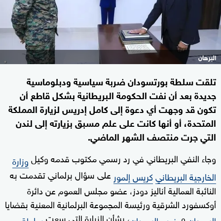
البرهان
تلقت سلطة بورتسودان ضربة سياسية ودبلوماسية
جديدة بعد أن نفت الحكومة البريطانية بشكل قاطع أن
تكون قد وجهت أي دعوة إلى كامل إدريس لزيارة المملكة
المتحدة، أو أنها كانت على علم مسبق بزيارته إلى لندن
التي جرت منتصف الشهر الماضي.
وجاء النفي البريطاني في رد رسمي مكتوب قدمه وكيل
وزارة
على سؤال برلماني تقدمت به
الخارجية البريطاني
كريس إلمور
النائبة العمالية أناليز دودز، عضو مجلس العموم عن دائرة
أوكسفورد الشرقية ورئيسة المجموعة البرلمانية المعنية بقضايا
و
، بشأن الزيارة التي سعت
السودان
جنوب السودان
سلطة