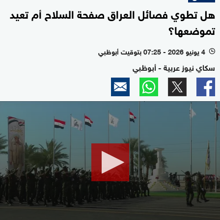
هل تطوي فصائل العراق صفحة السلاح أم تعيد
تموضعها؟
4 يونيو 2026 - 07:25 بتوقيت أبوظبي
l
سكاي نيوز عربية - أبوظبي
0
seconds
of
2
minutes,
11
seconds