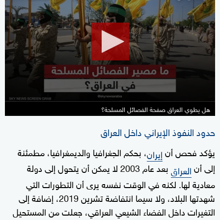
seconds
of
25
minutes,
30
seconds
هل يطوي العراق صفحة الفصائل المسلحة؟
حدود النفوذ الإيراني داخل العراق
يؤكد فحص أن
، بحكم الجغرافيا والديمغرافيا، مطمئنة
إيران
إلى أن
بعد عام 2003 لا يمكن أن يتحول إلى دولة
العراق
معادية لها. لكنه في الوقت نفسه يرى أن التطورات التي
شهدتها البلاد، ولا سيما انتفاضة تشرين 2019، إضافة إلى
التغيرات داخل الفضاء الشيعي العراقي، جعلت من المستحيل