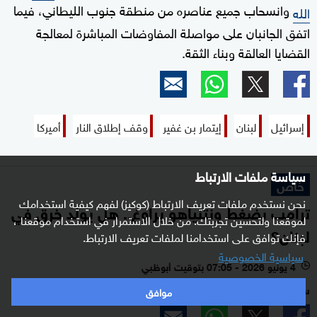
وانسحاب جميع عناصره من منطقة جنوب الليطاني، فيما
الله
اتفق الجانبان على مواصلة المفاوضات المباشرة لمعالجة
القضايا العالقة وبناء الثقة.
إسرائيل
لبنان
إيتمار بن غفير
وقف إطلاق النار
أميركا
سياسة ملفات الارتباط
خاص
نحن نستخدم ملفات تعريف الارتباط (كوكيز) لفهم كيفية استخدامك
ترامب يضغط ونتنياهو يراوغ.. هل يولد خرق في
لموقعنا ولتحسين تجربتك. من خلال الاستمرار في استخدام موقعنا ،
لبنان؟
فإنك توافق على استخدامنا لملفات تعريف الارتباط.
سياسية الخصوصية
4 يونيو 2026 - 07:05 بتوقيت أبوظبي
l
سكاي نيوز عربية - أبوظبي
موافق