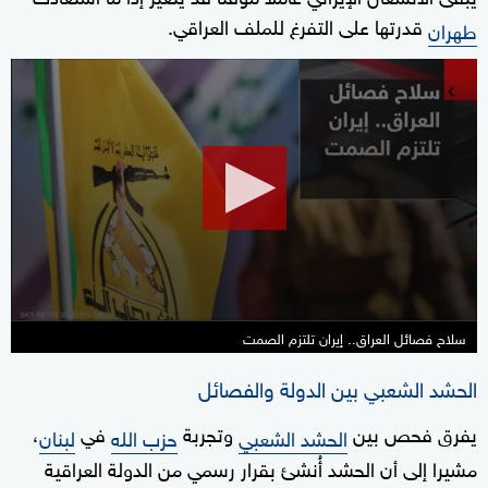
قدرتها على التفرغ للملف العراقي.
طهران
0
seconds
of
14
minutes,
47
seconds
سلاح فصائل العراق.. إيران تلتزم الصمت
الحشد الشعبي بين الدولة والفصائل
يفرق فحص بين
وتجربة
في
،
الحشد الشعبي
حزب الله
لبنان
مشيرا إلى أن الحشد أُنشئ بقرار رسمي من الدولة العراقية