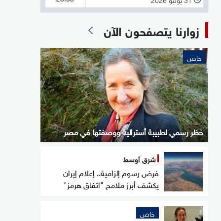
زوارنا يتصفحون الآن
خاص
حظر رسمي لطبيبة أسترالية ووصفتها في مصر
شرق أوسط
فرض رسوم إلزامية.. إعلام إيران
يكشف أبرز ملامح "اتفاق هرمز"
خاص