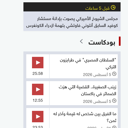
قبل 5 ساعات
l
مجلس الشيوخ الأميركي يصوت بإدانة مستشار
كوفيد السابق أنتوني فاوتشي بتهمة ازدراء الكونغرس
بودكاست
"السلطان المصري" في طرابزون
التركي
25:58
5 أغسطس 2026
l
زينب الصغيرة.. القضية التي هزت
الضمائر في باكستان
12:55
5 أغسطس 2026
l
ما الفرق بين شخص له قيمة وآخر له
ثمن؟
23:53
31 يوليو 2026
l