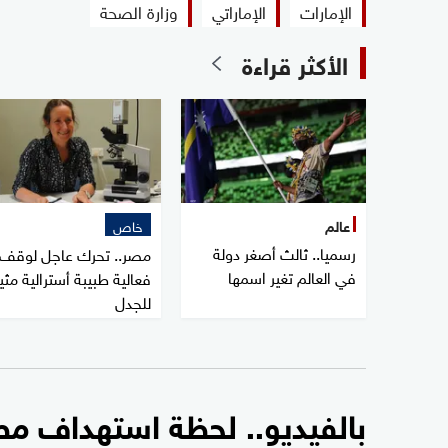
الإمارات
الإماراتي
وزارة الصحة
الأكثر قراءة
عالم
خاص
رسميا.. ثالث أصغر دولة
مصر.. تحرك عاجل لوقف
في العالم تغير اسمها
فعالية طبيبة أسترالية مثي
للجدل
بالفيديو.. لحظة استهداف مط