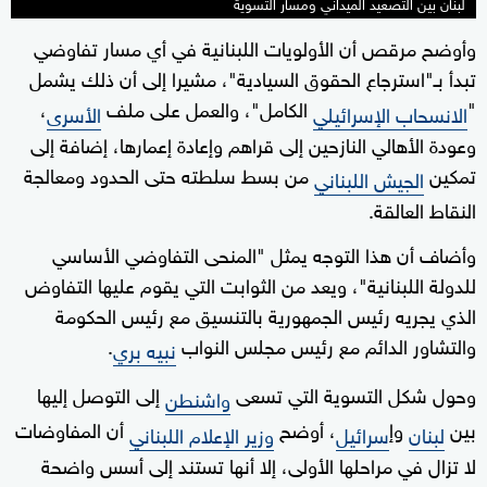
لبنان بين التصعيد الميداني ومسار التسوية
وأوضح مرقص أن الأولويات اللبنانية في أي مسار تفاوضي
تبدأ بـ"استرجاع الحقوق السيادية"، مشيرا إلى أن ذلك يشمل
"
الكامل"، والعمل على ملف
،
الانسحاب الإسرائيلي
الأسرى
وعودة الأهالي النازحين إلى قراهم وإعادة إعمارها، إضافة إلى
تمكين
من بسط سلطته حتى الحدود ومعالجة
الجيش اللبناني
النقاط العالقة.
وأضاف أن هذا التوجه يمثل "المنحى التفاوضي الأساسي
للدولة اللبنانية"، ويعد من الثوابت التي يقوم عليها التفاوض
الذي يجريه رئيس الجمهورية بالتنسيق مع رئيس الحكومة
والتشاور الدائم مع رئيس مجلس النواب
.
نبيه بري
وحول شكل التسوية التي تسعى
إلى التوصل إليها
واشنطن
بين
وإ
، أوضح
أن المفاوضات
لبنان
سرائيل
وزير الإعلام اللبناني
لا تزال في مراحلها الأولى، إلا أنها تستند إلى أسس واضحة