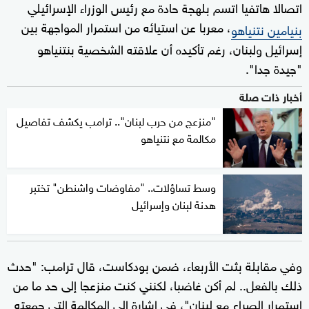
اتصالا هاتفيا اتسم بلهجة حادة مع رئيس الوزراء الإسرائيلي
، معربا عن استيائه من استمرار المواجهة بين
بنيامين نتنياهو
إسرائيل ولبنان، رغم تأكيده أن علاقته الشخصية بنتنياهو
"جيدة جدا".
أخبار ذات صلة
"منزعج من حرب لبنان".. ترامب يكشف تفاصيل
مكالمة مع نتنياهو
وسط تساؤلات.. "مفاوضات واشنطن" تختبر
هدنة لبنان وإسرائيل
وفي مقابلة بثت الأربعاء، ضمن بودكاست، قال ترامب: "حدث
ذلك بالفعل.. لم أكن غاضبا، لكنني كنت منزعجا إلى حد ما من
استمرار الصراع مع لبنان"، في إشارة إلى المكالمة التي جمعته