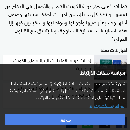
كما أكد "على حق دولة الكويت الكامل والأصيل في الدفاع عن
نفسها، واتخاذ كل ما يلزم من إجراءات لحفظ سيادتها وصون
أمنها وحماية أراضيها وأجوائها ومواطنيها والمقيمين فيها إزاء
هذه الممارسات العدائية الممنهجة، بما يتسق مع القانون
الدولي".
أخبار ذات صلة
إدانات عربية للاعتداءات الإيرانية على الكويت
والبحرين
سياسة ملفات الارتباط
نحن نستخدم ملفات تعريف الارتباط (كوكيز) لفهم كيفية استخدامك
طيار إف-15.. نجا من نيران كويتية صديقة
لموقعنا ولتحسين تجربتك. من خلال الاستمرار في استخدام موقعنا ،
فسقط مجددا فوق إيران
فإنك توافق على استخدامنا لملفات تعريف الارتباط.
سياسية الخصوصية
موافق