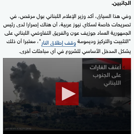
الجانبين.
وفي هذا السياق، أكد وزير الإعلام اللبناني بول مرقص، في
تصريحات خاصة لسكاي نيوز عربية، أن هناك إصرارا لدى رئيس
الجمهورية العماد جوزيف عون والفريق التفاوضي اللبناني على
"التثبيت والتركيز وديمومة
"، معتبرا أن ذلك
وقف إطلاق النار
يشكل المدخل الأساسي للشروع في أي مباحثات أخرى.
0
seconds
of
8
minutes,
11
seconds