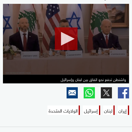
0
seconds
of
10
minutes,
55
seconds
واشنطن تدفع نحو اتفاق بين لبنان وإسرائيل
إيران
لبنان
إسرائيل
الولايات المتحدة