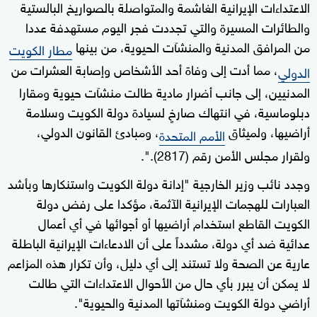
الاعتداءات الإيرانية الغاشمة والمتواصلة بالصواريخ البالستية
والطائرات المسيرة والتي تجددت فجر اليوم مستهدفة عددا
من المرافق المدنية والمنشآت الحيوية، من بينها
مطار الكويت
، مما أدت إلى وفاة أحد الأشخاص وإصابة العشرات من
الدولي
المدنيين، إلى جانب أضرار مادية طالت منشآت حيوية ومقارا
دبلوماسية، في انتهاك صارخٍ لسيادة دولة الكويت وسلامة
أراضيها، ولميثاق
، ومبادئ القانون الدولي،
الأمم المتحدة
ولقرار مجلس الأمن رقم (2817).".
وجدد نائب وزير الخارجية "إدانة دولة الكويت واستنكارها وبأشد
العبارات للهجمات الإيرانية الآثمة، مؤكدا على رفض دولة
الكويت القاطع استخدام أراضيها أو أجوائها في أي أعمال
عدائية ضد أي دولة، مشدداً على أن الادعاءات الإيرانية الباطلة
عارية عن الصحة ولا تستند إلى أي دليل، وأن تكرار هذه المزاعم
لا يمكن أن يبرر بأي حال من الأحوال الاعتداءات التي طالت
أراضي دولة الكويت ومنشآتها المدنية والحيوية".