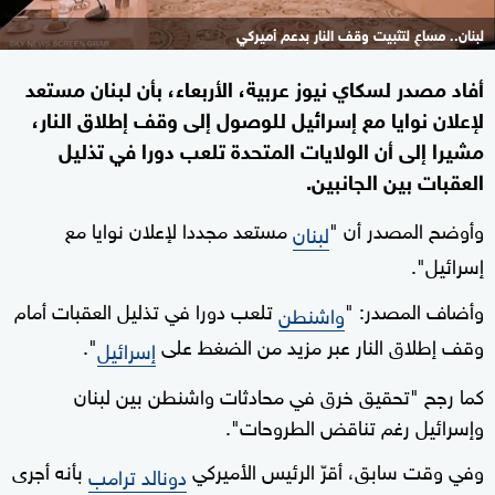
لبنان.. مساعٍ لتثبيت وقف النار بدعم أميركي
أفاد مصدر لسكاي نيوز عربية، الأربعاء، بأن لبنان مستعد
لإعلان نوايا مع إسرائيل للوصول إلى وقف إطلاق النار،
مشيرا إلى أن الولايات المتحدة تلعب دورا في تذليل
العقبات بين الجانبين.
وأوضح المصدر أن "
مستعد مجددا لإعلان نوايا مع
لبنان
إسرائيل".
وأضاف المصدر: "
تلعب دورا في تذليل العقبات أمام
واشنطن
وقف إطلاق النار عبر مزيد من الضغط على
".
إسرائيل
كما رجح "تحقيق خرق في محادثات واشنطن بين لبنان
وإسرائيل رغم تناقض الطروحات".
وفي وقت سابق، أقرّ الرئيس الأميركي
بأنه أجرى
دونالد ترامب