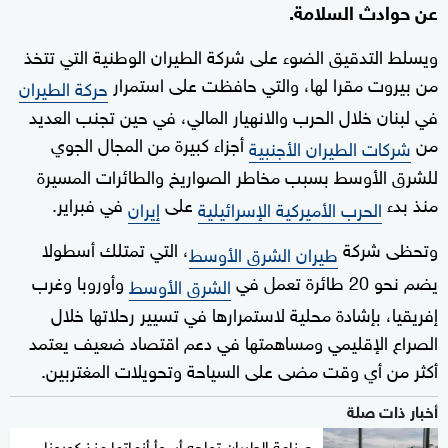
‌عن ‌حوادث السلامة.
ويسلط التدقيق الضوء على شركة الطيران الوطنية التي تتخذ
من بيروت مقرا لها، والتي حافظت على ‌استمرار
حركة الطيران
‌في ⁠لبنان خلال الحرب والانهيار المالي، في حين تجنب العديد
من
أجزاء كبيرة ⁠من ‌المجال الجوي
شركات الطيران الأجنبية
للشرق الأوسط بسبب ⁠مخاطر الصواريخ والطائرات المسيرة
منذ بدء ⁠
على
في فبراير.
الحرب الأميركية الإسرائيلية
إيران
وتحظى شركة
، ​التي تمتلك أسطولا
طيران ⁠الشرق الأوسط
يضم نحو 20 طائرة تعمل في
وأوروبا وغرب
الشرق ​الأوسط
إفريقيا، بإشادة محلية لاستمرارها في تسيير رحلاتها خلال
الصراع الإقليمي ومساهمتها في دعم اقتصاد ​ضعيف ‌يعتمد
أكثر من أي وقت مضى ​على السياحة وتحويلات المغتربين.
أخبار ذات صلة
صناعة الطيران تواجه أسوأ أزماتها منذ كورونا