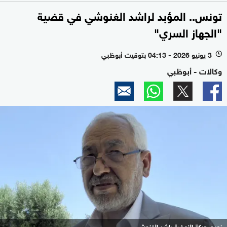
تونس.. المؤبد لراشد الغنوشي في قضية
"الجهاز السري"
3 يونيو 2026 - 04:13 بتوقيت أبوظبي
l
وكالات - أبوظبي
زعيم حركة النهضة راشد الغنوشي