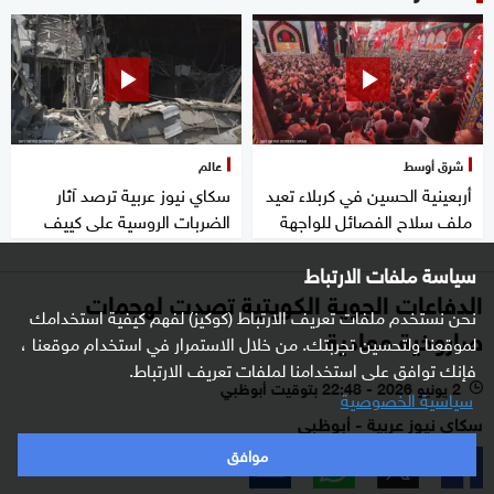
شرق أوسط
عالم
أربعينية الحسين في كربلاء تعيد
سكاي نيوز عربية ترصد آثار
ملف سلاح الفصائل للواجهة
الضربات الروسية على كييف
سياسة ملفات الارتباط
الدفاعات الجوية الكويتية تصدت لهجمات
نحن نستخدم ملفات تعريف الارتباط (كوكيز) لفهم كيفية استخدامك
صاروخية معادية
لموقعنا ولتحسين تجربتك. من خلال الاستمرار في استخدام موقعنا ،
فإنك توافق على استخدامنا لملفات تعريف الارتباط.
2 يونيو 2026 - 22:48 بتوقيت أبوظبي
l
سياسية الخصوصية
سكاي نيوز عربية - أبوظبي
موافق