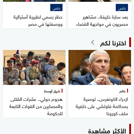
خاص
خاص
بعد سارة خليفة.. مشاهير
حظر رسمي لطبيبة أسترالية
مصريون في مواجهة القضاء
ووصفتها في مصر
اخترنا لكم
عالم
شرق أوسط
ازدراء الكونغرس.. توصية
هجوم حوثي.. عشرات القتلى
بمحاكمة فاوتشي على خلفية
والمصابين من القوات التابعة
ملف كورونا
للحكومة
الأكثر مشاهدة