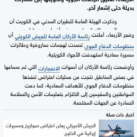
بديلة حتى إشعار آخر.
وذكرت الهيئة العامة للطيران المدني في الكويت أن
الهجوم الإيراني تسبب في أضرار جسيمة لعدد من
وفجر الأربعاء، أعلنت
أن
رئاسة الأركان العامة للجيش الكويتي
مرافق
وتسجيل إصابات.
مطار الكويت
تصدت لهجمات صاروخية وطائرات
منظومات الدفاع الجوي
وأضافت: "جرى تفعيل خطة الطوارئ في مطار
مسيرة معادية استهدفت الأجواء الكويتية.
الكويت الدولي بعد استهداف مبنى بطائرات مسيرة
وأوضحت رئاسة الأركان أن أصوات
التي تم سماعها
الانفجارات
وصواريخ إيرانية".
في بعض المناطق نتجت عن عمليات اعتراض تنفذها
منظومات الدفاع الجوي للأهداف المعادية، كما دعت
المواطنين والمقيمين إلى الالتزام بتعليمات الأمن والسلامة
الصادرة عن الجهات المختصة.
أخبار ذات صلة
الجيش الأميركي يعلن اعتراض صواريخ ومسيرات
إيرانية في الخليج