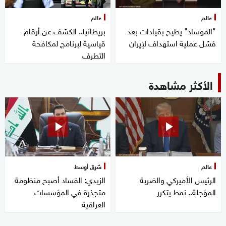
عالم
عالم
"الموساد" يطيح بقيادات بعد
بريطانيا.. الكشف عن أرقام
فشل عملية استهداف لإيران
قياسية لبرنامج لمكافحة
التطرف
الأكثر مشاهدة
عالم
شرق أوسط
الرئيس الأميركي والضربة
الزيدي: الفساد أصبح منظومة
المؤجلة.. نمط يتكرر
متجذرة في المؤسسات
العراقية