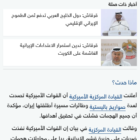
أخبار ذات صلة
قرقاش: دول الخليج العربي تدفع ثمن الطموح
الإيراني الإقليمي
قرقاش: ندين استمرار الاعتداءات الإيرانية
الغاشمة على الكويت
ماذا حدث؟
أعلنت
أن القوات الأميركية تصدت
القيادة المركزية الأميركية
لعدة
وطائرات مسيرة أطلقتها إيران، مؤكدة
صواريخ باليستية
أن جميع الهجمات فشلت في تحقيق أهدافها.
وقالت
في بيان إن القوات الأميركية نفذت
القيادة المركزية
ضربات على جزيرة قشم الإيرانية، ردا على محاولات هجمات