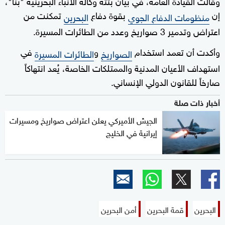
وقالت القيادة العامة، في بيان بثته وكالة الأنباء البحرينية "بنا"،
إن
بقوة دفاع
تمكنت من
منظومات الدفاع الجوي
البحرين
اعتراض وتدمير 3 صواريخ وعدد من الطائرات المسيرة.
وأكدت أن تعمد استخدام
و
في
الصواريخ
الطائرات المسيرة
استهداف الأعيان المدنية والممتلكات الخاصة، يُعد انتهاكاً
صارخاً للقانون الدولي الإنساني.
أخبار ذات صلة
الجيش الأميركي يعلن اعتراض صواريخ ومسيرات
إيرانية في الخليج
البحرين
قمة البحرين
أمن البحرين