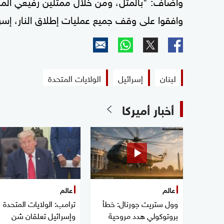
وأضاف: "بالمثل، ومن خلال ممثلين رفيعي المس
وافقوا على وقف جميع عمليات إطلاق النار، إسرا
لبنان
إسرائيل
الولايات المتحدة
أخبار أميركا
عالم
عالم
وول ستريت جورنال: خطأ
ترامب: الولايات المتحدة
بروتوكولي هدد مروحية
وإسرائيل تعلقان شن