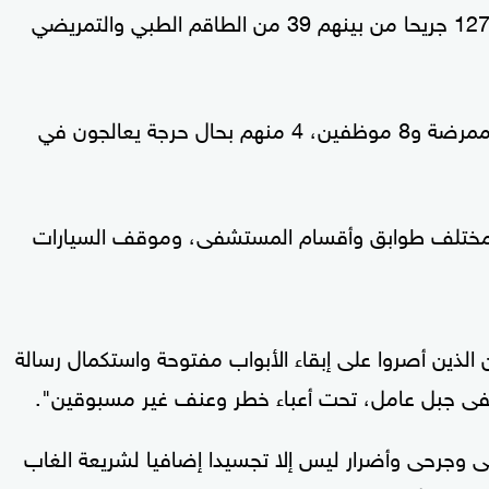
في صور، الإثنين، أدت إلى 4 قتلى و127 جريحا من بينهم 39 من الطاقم الطبي والتمريضي
 مختلف طوابق وأقسام المستشفى، وموقف السيارات
ين الذين أصروا على إبقاء الأبواب مفتوحة واستكمال رسالة
شفى جبل عامل، تحت أعباء خطر وعنف غير مسبوقين".
لى وجرحى وأضرار ليس إلا تجسيدا إضافيا لشريعة الغاب