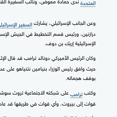
ندى حمادة معوض، ونائب السفيرة القن
المتحدة
وعن الجانب الإسرائيلي، يشارك
السفير الإسرائيل
درازنين، ورئيس قسم التخطيط في الجيش الإسرا
الإسرائيلية إريك بن دوف.
وكان الرئيس الأميركي دونالد ترامب قد قال الإثن
حيث وافق رئيس الوزراء بنيامين نتنياهو على عدم
بوقف هجماته.
وكتب
على شبكته الاجتماعية تروث سوشال 
ترامب
قوات إلى بيروت، وأي قوات في طريقها قد عادت 