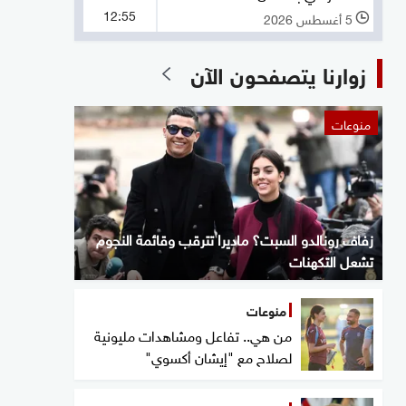
12:55
5 أغسطس 2026
l
زوارنا يتصفحون الآن
منوعات
زفاف رونالدو السبت؟ ماديرا تترقب وقائمة النجوم
تشعل التكهنات
منوعات
من هي.. تفاعل ومشاهدات مليونية
لصلاح مع "إيشان أكسوي"