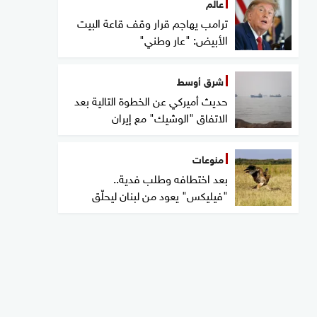
عالم
ترامب يهاجم قرار وقف قاعة البيت
الأبيض: "عار وطني"
شرق أوسط
حديث أميركي عن الخطوة التالية بعد
الاتفاق "الوشيك" مع إيران
منوعات
بعد اختطافه وطلب فدية..
"فيليكس" يعود من لبنان ليحلّق