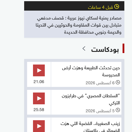
قبل 4 ساعات
l
مصادر يمنية لسكاي نيوز عربية : قصف مدفعي
متبادل بين قوات المقاومة والحوثيين في التحيتا
والحيمة جنوبي محافظة الحديدة
بودكاست
حين تحدثت الطبيعة وهزت أرض
المحروسة
21:06
6 أغسطس 2026
l
"السلطان المصري" في طرابزون
التركي
25:58
5 أغسطس 2026
l
زينب الصغيرة.. القضية التي هزت
الضمائر في باكستان