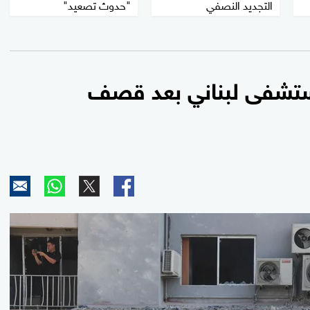
التجديد النصفي
"حدوث تصعيد"
مستشفى لبناني بعد قصف