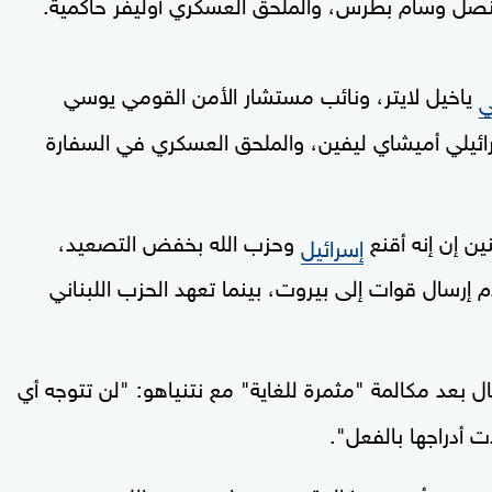
صل وسام بطرس، والملحق العسكري أوليفر حاكمية.
ياخيل لايتر، ونائب مستشار الأمن القومي يوسي
ي
ئيلي أميشاي ليفين، والملحق العسكري في السفارة
ين إن إنه أقنع
وحزب الله بخفض التصعيد،
إسرائيل
 إرسال قوات إلى بيروت، بينما تعهد الحزب اللبناني
بعد مكالمة "مثمرة للغاية" مع نتنياهو: "لن تتوجه أي
أدراجها بالفعل".