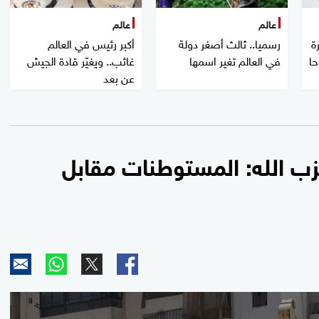
عالم
عالم
ة
رسميا.. ثالث أصغر دولة
أكبر رئيس في العالم
حا
في العالم تغير اسمها
غائب.. ويغيّر قادة الجيش
عن بعد
زب الله: المستوطنات مقابل
0
seconds