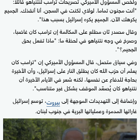
ولخص المسؤول الأميركي تصريحات ترامب لنتنياهو قائلا:
"أنت مجنون تماما. لولاي لكنت في السجن. أنا أنقذك. الجميع
يكرهك الآن. الجميع يكره إسرائيل بسبب هذا".
وقال مصدر ثان مطلع على المكالمة إن ترامب كان غاضبا،
وصرخ في وجه نتنياهو في لحظة ما: "ماذا تفعل بحق
الجحيم؟".
وفي سياق متصل، قال المسؤول الأميركي إن "ترامب كان
يعلم أن حزب الله كان يطلق النار على إسرائيل، وأن الأخيرة
بحاجة للدفاع عن نفسها، لكنه شعر في الأيام الأخيرة أن
نتنياهو كان يُصعّد الموقف بشكل غير متناسب".
وإضافة إلى التهديدات الموجهة إلى
، توسع إسرائيل
بيروت
غاراتها المدمرة وعملياتها البرية في جنوب لبنان.
0
seconds
of