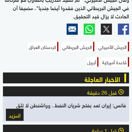
في الجيش البريطاني الذين فقدوا أيضا جنديا"، مضيفا أن
الحادث لا يزال قيد التحقيق.
الجيش الأميركي
الجيش البريطاني
كردستان العراق
قاعدة أميركية
أربيل
الأخبار العاجلة
قبل 26 دقيقة
l
فانس: إيران تعد بفتح شريان النفط.. وواشنطن لا تثق
المزيد
قبل 1 ساعة
l