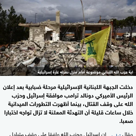
اية حزب الله اللبناني موضوعة أمام منزل دمرته غارة إسرائيلية
دخلت الجبهة اللبنانية الإسرائيلية مرحلة ضبابية بعد إعلان
الرئيس الأميركي دونالد ترامب موافقة إسرائيل وحزب
الله على وقف القتال، بينما أظهرت التطورات الميدانية
خلال ساعات قليلة أن التهدئة المعلنة لا تزال تواجه اختبارا
صعبا.
وقال
إن إسرائيل وحزب الله وافقا على وقف متبادل
ترامب