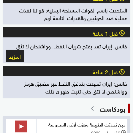
المتحدث باسم القوات المسلحة اليمنية: قواتنا نفذت
عملية ضد الحوثيين والقدرات التابعة لهم
قبل 1 ساعة
l
فانس: إيران تعد بفتح شريان النفط.. وواشنطن لا تثق
المزيد
قبل 2 ساعة
l
فانس: إيران تعهدت بتدفق النفط عبر مضيق هرمز
وواشنطن لا تثق حتى تثبت طهران ذلك
بودكاست
حين تحدثت الطبيعة وهزت أرض المحروسة
6 أغسطس 2026
l