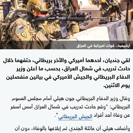
أرشيفية.. قوات أميركية في العراق
لقي جنديان، أحدهما أميركي والآخر بريطاني، حتفهما خلال
حادث تدريب في شمال العراق، بحسب ما أعلن وزير
الدفاع البريطاني والجيش الأميركي في بيانين منفصلين
يوم الاثنين.
وقال وزير الدفاع البريطاني جون هيلي أمام مجلس العموم
البريطاني: "وقع حادث تدريب في شمال العراق أمس أسفر
عن وفاة أحد أفراد
".
الجيش البريطاني
وأضاف هيلي أن عائلة الجندي تم إبلاغها بالوفاة، دون أن