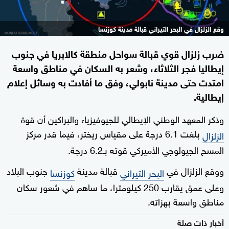
وقع الزلزال في البحر التيراني قبالة مدينة كوزنسا
ضرب زلزال قوي قبالة سواحل منطقة كالابريا في جنوب
إيطاليا فجر الثلاثاء، وشعر به السكان في مناطق واسعة
امتدت حتى مدينة نابولي، وفق ما أفادت به وسائل إعلام
إيطالية.
وذكر المعهد الوطني الإيطالي للجيوفيزياء والبراكين أن قوة
بلغت 6.1 درجة على مقياس ريختر، فيما قدر مركز
الزلزال
المسح الجيولوجي الأميركي قوته بـ6.2 درجة.
ووقع الزلزال في
قبالة مدينة
جنوب البلاد
البحر التيراني
كوزنسا
وعلى عمق يقارب 250 كيلومترا، ما ساهم في شعور سكان
مناطق واسعة بهزاته.
أخبار ذات صلة