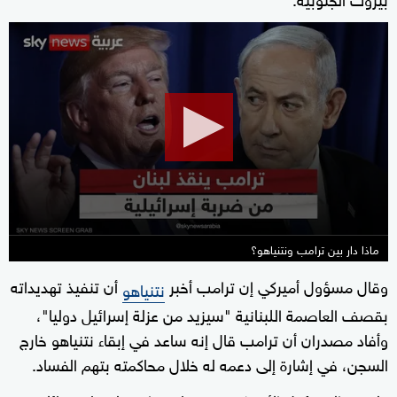
0
seconds
of
17
minutes,
3
seconds
ماذا دار بين ترامب ونتنياهو؟
وقال مسؤول أميركي إن ترامب أخبر
أن تنفيذ تهديداته
نتنياهو
بقصف العاصمة اللبنانية "سيزيد من عزلة إسرائيل دوليا"،
وأفاد مصدران أن ترامب قال إنه ساعد في إبقاء نتنياهو خارج
السجن، في إشارة إلى دعمه له خلال محاكمته بتهم الفساد.