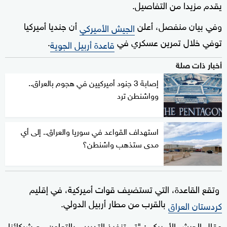
يقدم مزيدا من التفاصيل.
وفي بيان منفصل، أعلن
أن جنديا أميركيا
الجيش الأميركي
توفي خلال تمرين عسكري في
.
قاعدة أربيل الجوية
أخبار ذات صلة
إصابة 3 جنود أميركيين في هجوم بالعراق..
وواشنطن ترد
استهداف القواعد في سوريا والعراق.. إلى أي
مدى ستذهب واشنطن؟
وتقع القاعدة، التي تستضيف قوات أميركية، في إقليم
بالقرب من مطار أربيل الدولي.
كردستان العراق
وقال الجيش الأميركي: "تم تنفيذ التدريب بالتعاون مع شركائنا