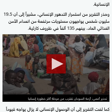
الإنسانية.
وحذر التقرير من استمرار التدهور الإنساني، مشيراً إلى أن 19.5
مليون شخص يواجهون مستويات مرتفعة من انعدام الأمن
الغذائي الحاد، بينهم 135 ألفاً في ظروف كارثية.
0
seconds
of
2
minutes,
16
seconds
تحذير أممي: أزمة السودان تقترب من مرحلة أكثر خطورة إنسانيا
كما لفت التقرير إلى أن الوصول الإنساني لا يزال يواجه قيوداً