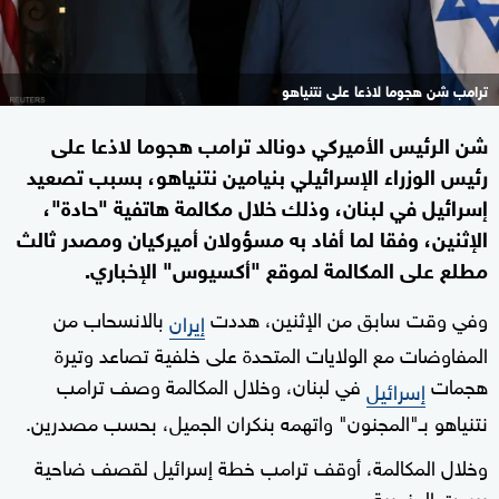
ترامب شن هجوما لاذعا على نتنياهو
شن الرئيس الأميركي دونالد ترامب هجوما لاذعا على
رئيس الوزراء الإسرائيلي بنيامين نتنياهو، بسبب تصعيد
إسرائيل في لبنان، وذلك خلال مكالمة هاتفية "حادة"،
الإثنين، وفقا لما أفاد به مسؤولان أميركيان ومصدر ثالث
مطلع على المكالمة لموقع "أكسيوس" الإخباري.
وفي وقت سابق من الإثنين، هددت
بالانسحاب من
إيران
المفاوضات مع الولايات المتحدة على خلفية تصاعد وتيرة
هجمات
في لبنان، وخلال المكالمة وصف ترامب
إسرائيل
نتنياهو بـ"المجنون" واتهمه بنكران الجميل، بحسب مصدرين.
وخلال المكالمة، أوقف ترامب خطة إسرائيل لقصف ضاحية
بيروت الجنوبية.