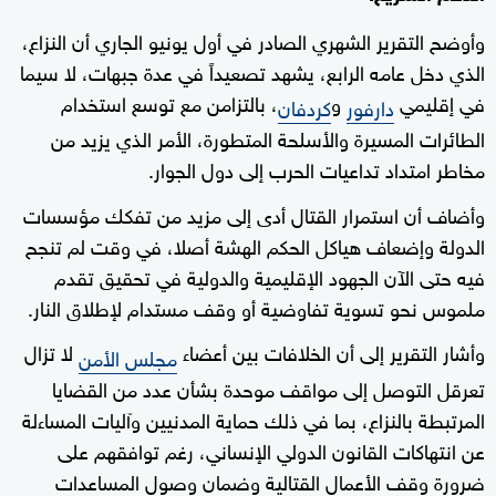
وأوضح التقرير الشهري الصادر في أول يونيو الجاري أن النزاع،
الذي دخل عامه الرابع، يشهد تصعيداً في عدة جبهات، لا سيما
في إقليمي
و
، بالتزامن مع توسع استخدام
دارفور
كردفان
الطائرات المسيرة والأسلحة المتطورة، الأمر الذي يزيد من
مخاطر امتداد تداعيات الحرب إلى دول الجوار.
وأضاف أن استمرار القتال أدى إلى مزيد من تفكك مؤسسات
الدولة وإضعاف هياكل الحكم الهشة أصلا، في وقت لم تنجح
فيه حتى الآن الجهود الإقليمية والدولية في تحقيق تقدم
ملموس نحو تسوية تفاوضية أو وقف مستدام لإطلاق النار.
وأشار التقرير إلى أن الخلافات بين أعضاء
لا تزال
مجلس الأمن
تعرقل التوصل إلى مواقف موحدة بشأن عدد من القضايا
المرتبطة بالنزاع، بما في ذلك حماية المدنيين وآليات المساءلة
عن انتهاكات القانون الدولي الإنساني، رغم توافقهم على
ضرورة وقف الأعمال القتالية وضمان وصول المساعدات