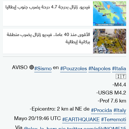
فيديو. زلزال بدرجة 4.7 درحة يضرب جنوب إيطاليا
الأقوى منذ 40 عاما.. فيديو زلزال يضرب منطقة
بركانية إيطالية
AVISO 🔴
en
#Sismo
#Pouzzoles
#Napoles
#Italia
🇮🇹
-M4.4
-USGS M4.2
-Prof 7.6 km
-Epicentro: 2 km al NE de
#Procida
#Italy
Mayo 20/19:46 UTC
#EARTHQUAKE
#Terremoti
Vía
@alex_le_bars
pic.twitter.com/n5klNQME15