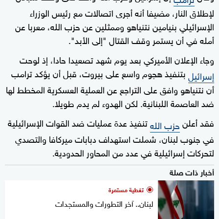
لإطلاق النار، مضيفا أنه أجرى اتصالات مع رئيس الوزراء
الإسرائيلي بنيامين نتنياهو وممثلين عن حزب الله، معربا عن
أمله في أن يستمر وقف القتال "إلى الأبد".
وجاء الإعلان الأميركي بعد يوم شهد تصعيدا حادا، إذ لوحت
بتنفيذ هجوم واسع على بيروت، قبل أن يؤكد ترامب
إسرائيل
أن نتنياهو وافق على التراجع عن العملية العسكرية المخطط لها
ضد العاصمة اللبنانية. لكن الهدوء لم يدم طويلا.
فقد أعلن
تنفيذ عدة عمليات ضد القوات الإسرائيلية
حزب الله
في جنوب لبنان، شملت استهداف دبابات ميركافا والتصدي
لتحركات إسرائيلية في عدد من المحاور الحدودية.
أخبار ذات صلة
تغطية مستمرة
لبنان.. آخر التطورات والمستجدات