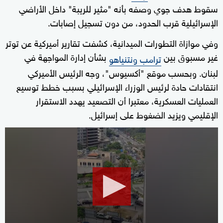
سقوط هدف جوي وصفه بأنه "مثير للريبة" داخل الأراضي
الإسرائيلية قرب الحدود، من دون تسجيل إصابات.
وفي موازاة التطورات الميدانية، كشفت تقارير أميركية عن توتر
غير مسبوق بين
بشأن إدارة المواجهة في
ترامب ونتنياهو
لبنان. وبحسب موقع "أكسيوس"، وجه الرئيس الأميركي
انتقادات حادة لرئيس الوزراء الإسرائيلي بسبب خطط توسيع
العمليات العسكرية، معتبرا أن التصعيد يهدد الاستقرار
الإقليمي ويزيد الضغوط على إسرائيل.
0
seconds
of
20
seconds