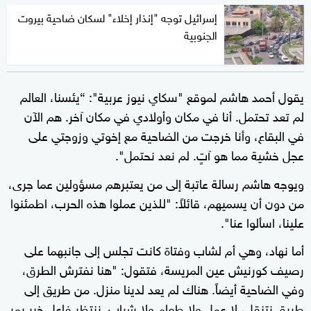
إسرائيل توجه "إنذار إخلاء" لسكان ضاحية بيروت
الجنوبية
يقول أحمد هاشم لموقع "سكاي نيوز عربية": “يئسنا، العالم
لم تعد تحتمل. أنا في مكان وأولادي في مكان آخر. هم الآن
في البقاع، وأنا خرجت من الضاحية مع إخوتي وزوجتي على
عجل خشية مما هو آتٍ. لم نعد نحتمل".
ويوجه هاشم رسالة عاتبة إلى من يعتبرهم مسؤولين عما جرى،
من دون أن يسميهم، قائلاً: "للذين عملوا هذه الحرب، اطمئنوا
علينا، اسألوا عنا".
أما نهاد، وهي أم لشاب وفتاة كانت تجلس إلى جانبهما على
رصيف كورنيش عين المريسة، فتقول: "هنا نفترش الطرق،
وفي الضاحية أيضاً. هناك لم يعد لدينا منزل. من طريق إلى
طريق نتنقل، لا عمل ولا طعام ولا شراب. ننتظر فاعل خير يمر