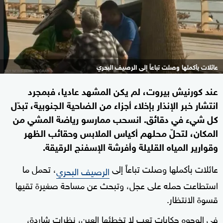
عائلات بأكملها وصلت تباعاً إلى الرصيف البحري
عند كورنيش بيروت، لم يكن المشهد عاديا، فبمجرد
انتشار خبر الإنذار بإخلاء أجزاء من الضاحية الجنوبية، تبدّل
كل شيء في دقائق. انسحب ممارسو رياضة المشي من
المكان، لتحلّ محلهم أكياس الملابس وحقائب الظهر
وقوارير المياه القليلة وأفرشة الإسفنج الرقيقة.
عائلات بأكملها وصلت تباعاً إلى
، تحمل ما
الرصيف البحري
استطاعت حمله على عجل، وتبحث عن مساحة صغيرة تقيها
قسوة الانتظار.
في الوجوه حكايات تعب لا تخطئها العين، نظرات شاردة،