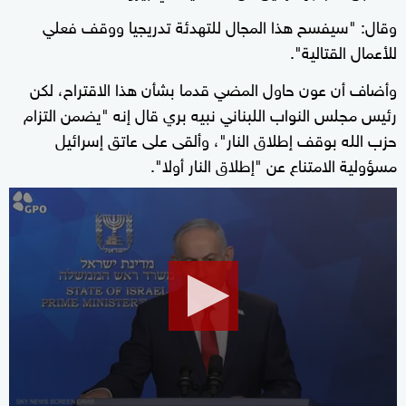
وقال: "سيفسح هذا ‌المجال للتهدئة تدريجيا ووقف فعلي
للأعمال القتالية".
وأضاف أن عون حاول المضي قدما بشأن هذا الاقتراح، لكن
رئيس مجلس النواب اللبناني نبيه بري قال إنه "يضمن ‌التزام
حزب الله بوقف إطلاق ‌النار"، وألقى ⁠على عاتق إسرائيل
مسؤولية الامتناع عن "إطلاق النار أولا".
0
seconds
of
40
seconds