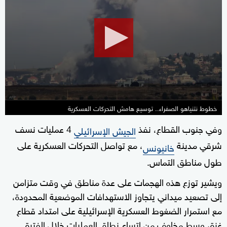
of
0
seconds
خطوط نتنياهو الصفراء.. توسيع هامش التحركات العسكرية
وفي جنوب القطاع، نفذ
4 عمليات نسف
الجيش الإسرائيلي
شرقي مدينة
، مع تواصل التحركات العسكرية على
خانيونس
طول مناطق التماس.
ويشير توزع هذه الهجمات على عدة مناطق في وقت متزامن
إلى تصعيد ميداني يتجاوز الاستهدافات الموضعية المحدودة،
مع استمرار الضغوط العسكرية الإسرائيلية على امتداد قطاع
غزة، وسط مخاوف من اتساع نطاق العمليات خلال الفترة