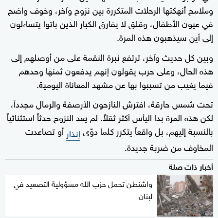
وملامح أنهكتها الرحلات المتكررة بين نزوح وآخر، وخوف واضح
في عيون الأطفال، وقلق لا يفارق الكبار الذين باتوا يتساءلون
إلى أين سيذهبون هذه المرة.
وبين كل حديث وآخر، ترتفع نبرة النقمة على من أوصلهم إلى
هذه الحال، وعلى حرب يقولون إنهم يدفعون ثمنها وحدهم
فيما يغيب من تسببوا بها عن مشهد المعاناة اليومية.
تحت شمس حارقة، افترش النازحون الأرصفة والرمال مجدداً،
لكن هذه المرة بدا اليأس أكثر ثقلاً. لم يعد النزوح حدثاً استثنائياً
بالنسبة إليهم، بل واقعاً يتكرر كلما دوّى
أو تصاعدت
إنذار
المخاوف من ضربة جديدة.
أخبار ذات صلة
واشنطن تحمل حزب الله مسؤولية التصعيد في
لبنان