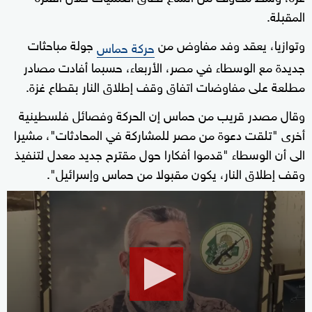
المقبلة.
وتوازيا، يعقد وفد مفاوض من
جولة مباحثات
حركة حماس
جديدة مع الوسطاء في مصر، الأربعاء، حسبما أفادت مصادر
مطلعة على مفاوضات اتفاق وقف إطلاق النار بقطاع غزة.
وقال مصدر قريب من حماس إن الحركة وفصائل فلسطينية
أخرى "تلقت دعوة من مصر للمشاركة في المحادثات"، مشيرا
الى أن الوسطاء "قدموا أفكارا حول مقترح جديد معدل لتنفيذ
وقف إطلاق النار، يكون مقبولا من حماس وإسرائيل".
0
seconds
of
1
minute,
33
seconds