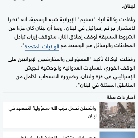
لبنان.
وأفادت وكالة أنباء "تسنيم" الإيرانية شبه الرسمية، أنه "نظرا
لاستمرار جرائم إسرائيل في لبنان، وبما أن لبنان كان جزءا من
الشروط المسبقة لوقف إطلاق النار، ستوقف إيران تبادل
المحادثات والرسائل عبر الوسيط مع
".
الولايات المتحدة
ونقلت الوكالة تأكيد "المسؤولين والمفاوضين الإيرانيين على
الوقف الفوري للعمليات العدوانية والوحشية للجيش
الإسرائيلي في غزة ولبنان، وضرورة الانسحاب الكامل من
المناطق المحتلة في لبنان".
أخبار ذات صلة
واشنطن تحمل حزب الله مسؤولية التصعيد في
لبنان
جنوب لبنان يشتعل.. قلعة شقيف تسقط