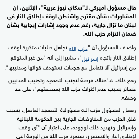
قال مسؤول أميركي لـ"سكاي نيوز عربية"، الإثنين، إن
المشاورات بشأن مقترح واشنطن لوقف إطلاق النار في
لبنان ما تزال جارية، رغم عدم وجود إشارات إيجابية بشأن
ضمان التزام حزب الله.
وأضاف المسؤول أن "
تجاهل طلبات متكررة لوقف
حزب الله
إطلاق النار باتجاه
"، مشيرا إلى أنه "من غير المتوقع
إسرائيل
من إسرائيل ألا تتعامل مع هجمات تستهدف قواتها ومدنييها".
ومع ذلك، فـ"هناك فرصة لتجنب التصعيد وتجنيب المدنيين
خسائر بسبب عدم اكتراث حزب الله بمصلحتهم"، على حد
وصفه.
وحمل المسؤول حزب الله مسؤولية التصعيد الحاصل، بسبب
قلق الحزب من المفاوضات الجارية بين الحكومة اللبنانية
وإسرائيل وتهديد ذلك لوجوده، على اعتبار أن "أي وقف
لإطلاق النار والاستقرار، سيجرد حزب الله من الورقة التي