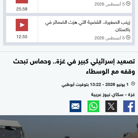
5 أغسطس 2026
l
25:58
زينب الصغيرة.. القضية التي هزت الضمائر في
باكستان
12:55
5 أغسطس 2026
l
تصعيد إسرائيلي كبير في غزة.. وحماس تبحث
وقفه مع الوسطاء
1 يونيو 2026 - 13:22 بتوقيت أبوظبي
l
غزة - سكاي نيوز عربية
0
seconds
of
3