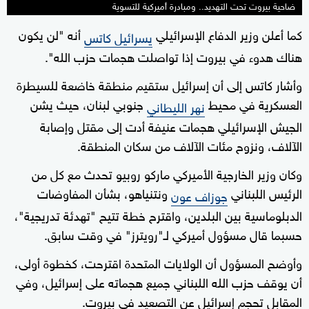
ضاحية بيروت تحت التهديد.. ومبادرة أميركية للتسوية
كما أعلن وزير الدفاع الإسرائيلي
أنه "لن يكون
يسرائيل كاتس
هناك هدوء في بيروت إذا تواصلت هجمات حزب الله".
وأشار كاتس إلى أن إسرائيل ستقيم منطقة خاضعة للسيطرة
العسكرية في محيط
جنوبي لبنان، حيث يشن
نهر الليطاني
الجيش الإسرائيلي هجمات عنيفة أدت إلى مقتل وإصابة
الآلاف، ونزوح مئات الآلاف من سكان المنطقة.
وكان وزير الخارجية الأميركي ماركو روبيو تحدث مع كل من
الرئيس اللبناني ⁠
ونتنياهو، بشأن المفاوضات
جوزاف عون
الدبلوماسية بين البلدين، واقترح خطة تتيح "تهدئة تدريجية"،
حسبما قال مسؤول أميركي لـ"رويترز" في وقت سابق.
وأوضح المسؤول أن الولايات المتحدة اقترحت، كخطوة أولى،
أن يوقف حزب الله اللبناني جميع هجماته على إسرائيل، وفي
المقابل تحجم إسرائيل عن التصعيد في ‌بيروت.