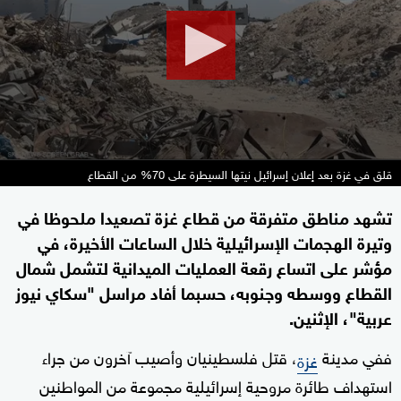
minutes,
7
seconds
قلق في غزة بعد إعلان إسرائيل نيتها السيطرة على 70% من القطاع
تشهد مناطق متفرقة من قطاع غزة تصعيدا ملحوظا في
وتيرة الهجمات الإسرائيلية خلال الساعات الأخيرة، في
مؤشر على اتساع رقعة العمليات الميدانية لتشمل شمال
القطاع ووسطه وجنوبه، حسبما أفاد مراسل "سكاي نيوز
عربية"، الإثنين.
ففي مدينة
، قتل فلسطينيان وأصيب آخرون من جراء
غزة
استهداف طائرة مروحية إسرائيلية مجموعة من المواطنين