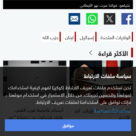
نتنياهو: قواتنا عبرت نهر الليطاني
الولايات المتحدة
إسرائيل
لبنان
حزب الله
الأكثر قراءة
سياسة ملفات الارتباط
نحن نستخدم ملفات تعريف الارتباط (كوكيز) لفهم كيفية استخدامك
لموقعنا ولتحسين تجربتك. من خلال الاستمرار في استخدام موقعنا ،
فإنك توافق على استخدامنا لملفات تعريف الارتباط.
تغطية مستمرة
منوعات
أجسام غامضة قرب القمر..
سياسية الخصوصية
التصعيد بين أميركا وإيران.. آخر
علماء يتحدثون عن حضارة "غير
الأخبار
بشرية"
موافق