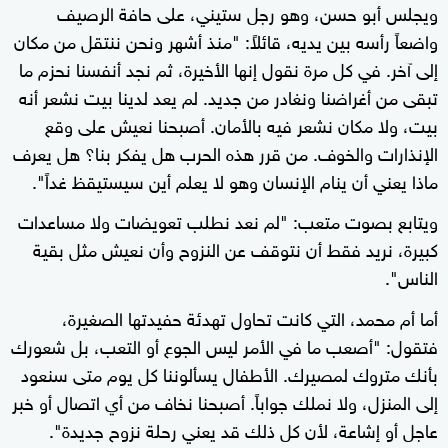
ويجلس أبو حسن، وهو رجل ستيني، على حافة الرصيف
واضعاً رأسه بين يديه، قائلاً: "منذ أشهر ونحن ننتقل من مكان
إلى آخر. في كل مرة نقول إنها الأخيرة، ثم نجد أنفسنا نحزم ما
تبقى من أغراضنا ونغادر من جديد. لم يعد لدينا بيت نشعر أنه
بيت، ولا مكان نشعر فيه بالأمان. أصبحنا نعيش على وقع
الإنذارات والخوف. من قرر هذه الحرب هل يفكر بنا؟ هل يعرف
ماذا يعني أن ينام الإنسان وهو لا يعلم أين سيستيقظ غداً".
ويتابع بصوت متعب: "لم نعد نطلب تعويضات ولا مساعدات
كبيرة، نريد فقط أن نتوقف عن النزوح وأن نعيش مثل بقية
الناس".
أما أم محمد، التي كانت تحاول تهدئة حفيدتها الصغيرة،
فتقول: "أصعب ما في الأمر ليس الجوع أو التعب، بل شعورك
بأنك متروك لمصيرك. الأطفال يسألوننا كل يوم متى سنعود
إلى المنزل، ولا نملك جواباً. أصبحنا نخاف من أي اتصال أو خبر
عاجل أو إشاعة، لأن كل ذلك قد يعني رحلة نزوح جديدة".