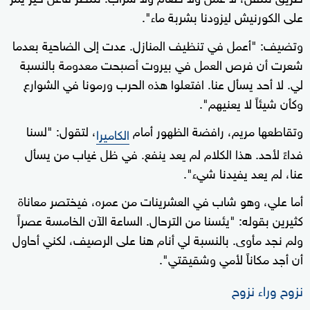
على الكورنيش ليزودنا بشربة ماء".
وتضيف: "أعمل في تنظيف المنازل. عدت إلى الضاحية بعدما
شعرت أن فرص العمل في بيروت أصبحت معدومة بالنسبة
لي. لا أحد يسأل عنا. افتعلوا هذه الحرب ورمونا في الشوارع
وكأن شيئاً لا يعنيهم".
وتقاطعها مريم، رافضة الظهور أمام
، لتقول: "لسنا
الكاميرا
فداءً لأحد. هذا الكلام لم يعد ينفع. في ظل غياب من يسأل
عنا، لم يعد يفيدنا شيء".
أما علي، وهو شاب في العشرينات من عمره، فيختصر معاناة
كثيرين بقوله: "يئسنا من الترحال. الساعة الآن الخامسة عصراً
ولم نجد مأوى. بالنسبة لي أنام هنا على الرصيف، لكني أحاول
أن أجد مكاناً لأمي وشقيقتي".
نزوح وراء نزوح