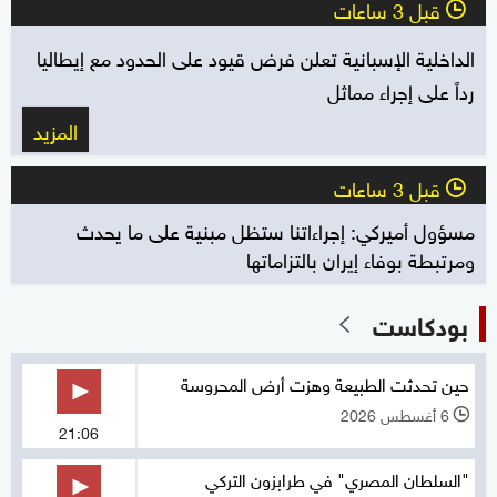
قبل 3 ساعات
l
الداخلية الإسبانية تعلن فرض قيود على الحدود مع إيطاليا
رداً على إجراء مماثل
المزيد
قبل 3 ساعات
l
مسؤول أميركي: إجراءاتنا ستظل مبنية على ما يحدث
ومرتبطة بوفاء إيران بالتزاماتها
بودكاست
حين تحدثت الطبيعة وهزت أرض المحروسة
6 أغسطس 2026
l
21:06
"السلطان المصري" في طرابزون التركي