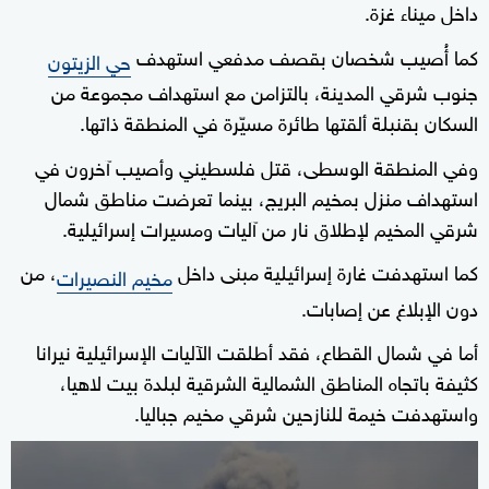
داخل ميناء غزة.
كما أُصيب شخصان بقصف مدفعي استهدف
حي الزيتون
جنوب شرقي المدينة، بالتزامن مع استهداف مجموعة من
السكان بقنبلة ألقتها طائرة مسيّرة في المنطقة ذاتها.
وفي المنطقة الوسطى، قتل فلسطيني وأصيب آخرون في
استهداف منزل بمخيم البريج، بينما تعرضت مناطق شمال
شرقي المخيم لإطلاق نار من آليات ومسيرات إسرائيلية.
كما استهدفت غارة إسرائيلية مبنى داخل
، من
مخيم النصيرات
دون الإبلاغ عن إصابات.
أما في شمال القطاع، فقد أطلقت الآليات الإسرائيلية نيرانا
كثيفة باتجاه المناطق الشمالية الشرقية لبلدة بيت لاهيا،
واستهدفت خيمة للنازحين شرقي مخيم جباليا.
0
seconds